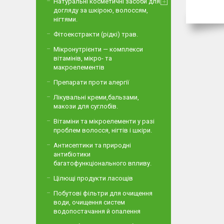
Натуральні косметичні засоби для
догляду за шкірою, волоссям,
нігтями.
Фітоекстракти (рідкі) трав.
Мікронутрієнти — комплекси
вітамінів, мікро- та
макроелементів
Препарати проти алергії
Лікувальні креми,бальзами,
макози для суглобів.
Вітаміни та мікроелементи у разі
проблем волосся, нігтів і шкіри.
Антисептики та природні
антибіотики
багатофункціонального впливу.
Цілющі продукти ласощів
Побутові фільтри для очищення
води, очищення систем
водопостачання й опалення