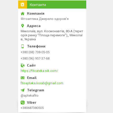
Контакти
Фітоаптека Джерело здоров'я
Миколаїв, вул. Космонавтів, 80-А (терит
орія ринку "Площа перемоги"),, Миколаї
в, Україна
+380 (68) 738-05-05
+380 (96) 957-37-68
https://fitoateka-nik.com/
fitoapteka.korab@gmail.com
@aptekafito
+380687380505