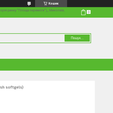
Кошик
торія ринку "Площа перемоги"),, Миколаїв,
Пошук...
sh softgels)