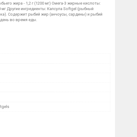
бьего жира - 1,2 г (1200 мг) Омега-3 жирные кислоты:
 мг Другие ингредиенты: Капсула Softgel (рыбный
ика). Содержит рыбий жир (анчоусы, сардины) и рыбий
 день во время еды.
ftgels