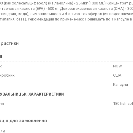
3 (как холекальциферол) (из ланолина) - 25 мкг (1000 МЕ) Концентрат ры
таеновая кислота (EPA) - 600 мг Докозагексаеновая кислота (DHA) - 300
глицерин, вода), лимонное масло и d-альфа-токоферол (из подсолнечн
тилапия, база). Рекомендации по применению: Принимать по 1 капсуле в
еристики
І
к
NOW
виробник
США
Капсули
УВАЛЬНИЦЬКІ ХАРАКТЕРИСТИКИ
ня
180 fish so
ація для замовлення
7 ₴