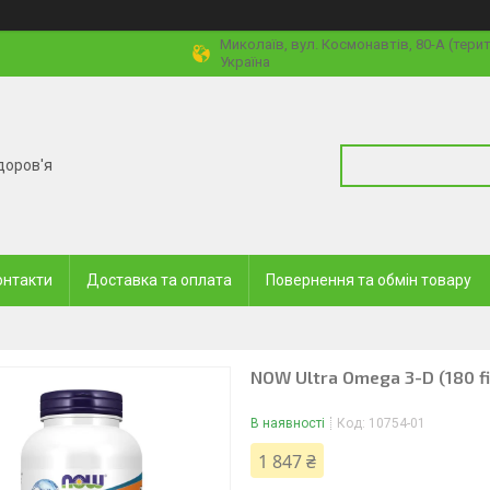
Миколаїв, вул. Космонавтів, 80-А (тери
Україна
доров'я
онтакти
Доставка та оплата
Повернення та обмін товару
NOW Ultra Omega 3-D (180 fi
В наявності
Код:
10754-01
1 847 ₴