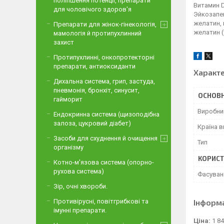
поліпшення потенції, препарати
Витамин D
для чоловічого здоров'я
Эйкозапен
желатин, 
Препарати для жінок-гінекологія,
желатин (
мамологія й протипухлинний
захист
Протипухлинні, онкопротекторні
препарати, антиоксиданти
Характ
Дихальна система, грип, застуда,
пневмонія, бронхіт, синусит,
ОСНОВН
гайморит
Виробни
Ендокринна система (щизоподібна
залоза, цукровий діабет)
Країна 
Засоби для схуднення й очищення
Тип
організму
КОРИСТ
Котно-м'язова система (опорно-
рухова система)
Фасуван
Зір, очні хвороби.
Інформ
Противірусні, повітгрибкові та
імунні препарати.
Ціна:
1 84