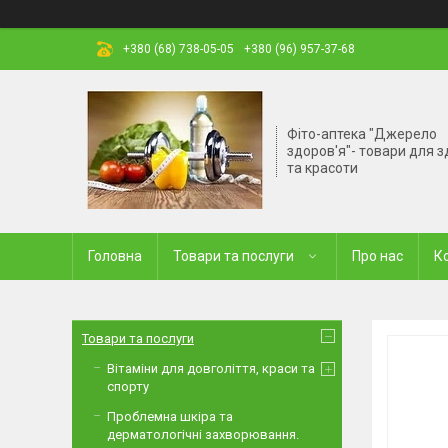
+380 (68) 738-05-05
+380 (96) 957-37-68
Фіто-аптека "Джерело
здоров'я"- товари для з
та красоти
Головна
Товари та послуги
Про нас
К
Товари та послуги
Вітаміни для довголіття, краси та
спорту
Проблемна шкіра та
дерматологічні захворювання.