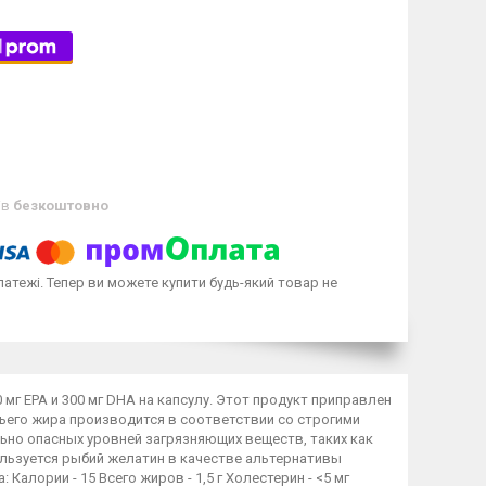
ів
безкоштовно
латежі. Тепер ви можете купити будь-який товар не
мг EPA и 300 мг DHA на капсулу. Этот продукт приправлен
ьего жира производится в соответствии со строгими
ьно опасных уровней загрязняющих веществ, таких как
пользуется рыбий желатин в качестве альтернативы
Калории - 15 Всего жиров - 1,5 г Холестерин - <5 мг