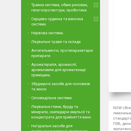
Травна система, обмін речовин,
гепатопротектори, пробіотики.
Серцево-судинна та венозна
система
Нервова система.
Лікувальні трави та склади
Антигельмінтні, протипаразитарні
препарати
Ароматерапія, аромаолії,
аромалампи для ароматизації
приміщень
Збуджуючі засоби для чоловіків
та жінок
Сечовидільна система
Лікувальні глини, бруду та
NOW Ultra
мінерали, скипидарні емульсії та
лимонным
концентрати для прийняття ванн.
стандарта
ПХБ, диок
Натуральні засоби для
желатинов