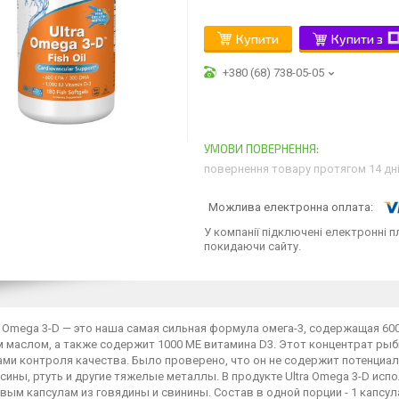
Купити
Купити з
+380 (68) 738-05-05
повернення товару протягом 14 дн
У компанії підключені електронні п
покидаючи сайту.
 Omega 3-D — это наша самая сильная формула омега-3, содержащая 600 
 маслом, а также содержит 1000 МЕ витамина D3. Этот концентрат рыб
ми контроля качества. Было проверено, что он не содержит потенциал
сины, ртуть и другие тяжелые металлы. В продукте Ultra Omega 3-D ис
ым капсулам из говядины и свинины. Состав в одной порции - 1 капсула: 