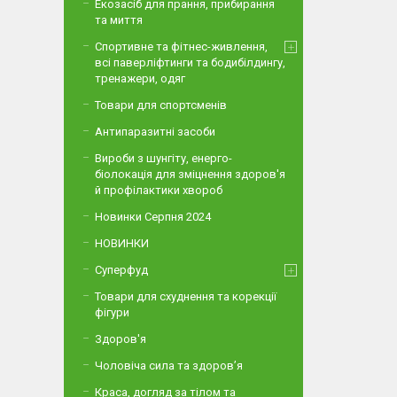
Екозасіб для прання, прибирання
та миття
Спортивне та фітнес-живлення,
всі паверліфтинги та бодибілдингу,
тренажери, одяг
Товари для спортсменів
Антипаразитні засоби
Вироби з шунгіту, енерго-
біолокація для зміцнення здоров'я
й профілактики хвороб
Новинки Серпня 2024
НОВИНКИ
Суперфуд
Товари для схуднення та корекції
фігури
Здоров'я
Чоловіча сила та здоров’я
Краса, догляд за тілом та