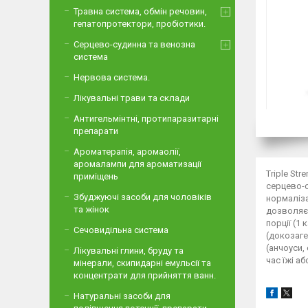
Травна система, обмін речовин,
гепатопротектори, пробіотики.
Серцево-судинна та венозна
система
Нервова система.
Лікувальні трави та склади
Антигельмінтні, протипаразитарні
препарати
Ароматерапія, аромаолії,
аромалампи для ароматизації
Triple St
приміщень
серцево-с
Збуджуючі засоби для чоловіків
нормаліза
та жінок
дозволяє 
порції (1
Сечовидільна система
(докозаге
(анчоуси,
Лікувальні глини, бруду та
час їжі а
мінерали, скипидарні емульсії та
концентрати для прийняття ванн.
Натуральні засоби для