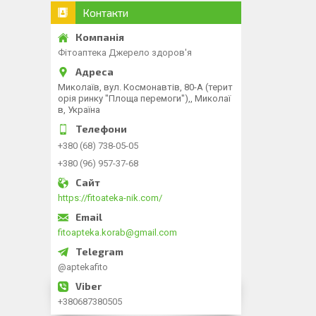
Контакти
Фітоаптека Джерело здоров'я
Миколаїв, вул. Космонавтів, 80-А (терит
орія ринку "Площа перемоги"),, Миколаї
в, Україна
+380 (68) 738-05-05
+380 (96) 957-37-68
https://fitoateka-nik.com/
fitoapteka.korab@gmail.com
@aptekafito
+380687380505