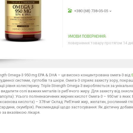
+380 (68) 738-05-05
повернення товару протягом 14 дн
rength Omega-3 950 mg EPA & DHA – це високо концентрована омега-3 від
удинної системи, суглобів та шкіри. Омега-3 сприяє захисту зору, пок
ції рівня холестерину. Triple Strength Omega-3 виробляється за унікал
видалити солі важких металів із риб'ячого жиру. Для захисту від окис
 капсула): Усього поліненасичених жирних кислот Омега-3 – 950 мг з яких
ксаєнова кислота) – 378 мг Склад: Риб'ячий жир, желатин, рослинний гл
 сардини, скумбрія). Рекомендації щодо застосування: Як дієтичну добавку
бо за вказівкою лікаря.