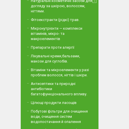
Натуральні косметичні засоби для
догляду за шкірою, волоссям,
нігтями.
Фітоекстракти (рідкі) трав.
Мікронутрієнти — комплекси
вітамінів, мікро- та
макроелементів
Препарати проти алергії
Лікувальні креми,бальзами,
макози для суглобів.
Вітаміни та мікроелементи у разі
проблем волосся, нігтів і шкіри.
Антисептики та природні
антибіотики
багатофункціонального впливу.
Цілющі продукти ласощів
Побутові фільтри для очищення
води, очищення систем
водопостачання й опалення