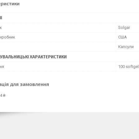
еристики
І
к
Solgar
виробник
США
Капсули
УВАЛЬНИЦЬКІ ХАРАКТЕРИСТИКИ
ня
100 softgel
ація для замовлення
4 ₴