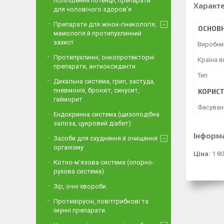
поліпшення потенції, препарати
Характ
для чоловічого здоров'я
Препарати для жінок-гінекологія,
ОСНОВН
мамологія й протипухлинний
захист
Виробни
Протипухлинні, онкопротекторні
Країна 
препарати, антиоксиданти
Тип
Дихальна система, грип, застуда,
пневмонія, бронхіт, синусит,
КОРИСТ
гайморит
Фасуван
Ендокринна система (щизоподібна
залоза, цукровий діабет)
Інформ
Засоби для схуднення й очищення
організму
Ціна:
1 80
Котно-м'язова система (опорно-
рухова система)
Зір, очні хвороби.
Противірусні, повітгрибкові та
імунні препарати.