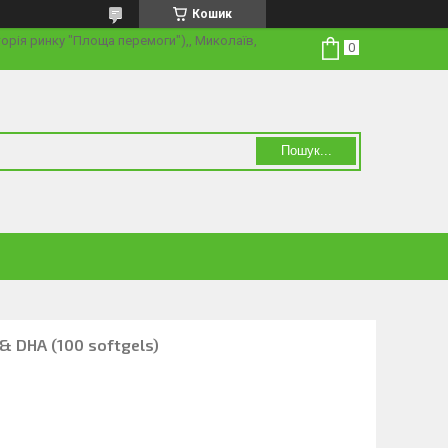
Кошик
торія ринку "Площа перемоги"),, Миколаїв,
Пошук...
& DHA (100 softgels)