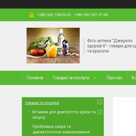
+380 (68) 738-05-05
+380 (96) 957-37-68
Фіто-аптека "Джерело
здоров'я"- товари для з
та красоти
Головна
Товари та послуги
Про нас
К
Товари та послуги
Вітаміни для довголіття, краси та
спорту
Проблемна шкіра та
дерматологічні захворювання.