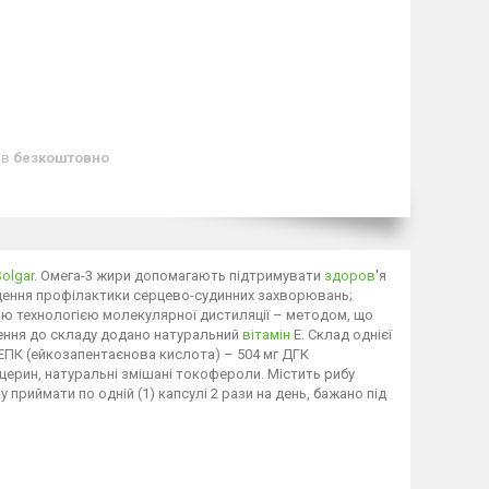
ів
безкоштовно
Solgar
. Омега-3 жири допомагають підтримувати
здоров
'я
ращення профілактики серцево-судинних захворювань;
ьною технологією молекулярної дистиляції – методом, що
лення до складу додано натуральний
вітамін
Е. Склад однієї
: EПК (ейкозапентаєнова кислота) – 504 мг ДГК
іцерин, натуральні змішані токофероли. Містить рибу
 приймати по одній (1) капсулі 2 рази на день, бажано під