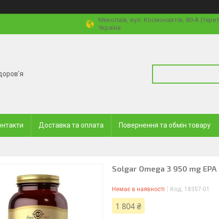
Миколаїв, вул. Космонавтів, 80-А (тери
Україна
доров'я
онтакти
Доставка та оплата
Повернення та обмін товару
Solgar Omega 3 950 mg EPA 
Немає в наявності
Код:
18357-01
1 804 ₴