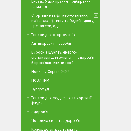
Екозасіб для прання, прибирання
та миття
Спортивне та фітнес-живлення,
всі паверліфтинги та бодибілдингу,
тренажери, одяг
Товари для спортсменів
Антипаразитні засоби
Вироби з шунгіту, енерго-
біолокація для зміцнення здоров'я
й профілактики хвороб
Новинки Серпня 2024
НОВИНКИ
Суперфуд
Товари для схуднення та корекції
фігури
Здоров'я
Чоловіча сила та здоров’я
Краса, догляд за тілом та