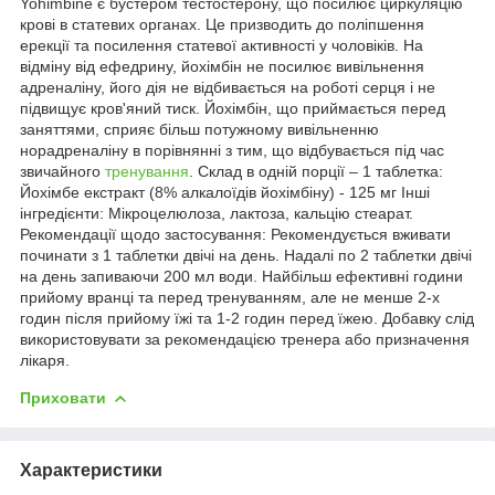
Yohimbine є бустером тестостерону, що посилює циркуляцію
крові в статевих органах. Це призводить до поліпшення
ерекції та посилення статевої активності у чоловіків. На
відміну від ефедрину, йохімбін не посилює вивільнення
адреналіну, його дія не відбивається на роботі серця і не
підвищує кров'яний тиск. Йохімбін, що приймається перед
заняттями, сприяє більш потужному вивільненню
норадреналіну в порівнянні з тим, що відбувається під час
звичайного
тренування
. Склад в одній порції – 1 таблетка:
Йохімбе екстракт (8% алкалоїдів йохімбіну) - 125 мг Інші
інгредієнти: Мікроцелюлоза, лактоза, кальцію стеарат.
Рекомендації щодо застосування: Рекомендується вживати
починати з 1 таблетки двічі на день. Надалі по 2 таблетки двічі
на день запиваючи 200 мл води. Найбільш ефективні години
прийому вранці та перед тренуванням, але не менше 2-х
годин після прийому їжі та 1-2 годин перед їжею. Добавку слід
використовувати за рекомендацією тренера або призначення
лікаря.
Приховати
Характеристики