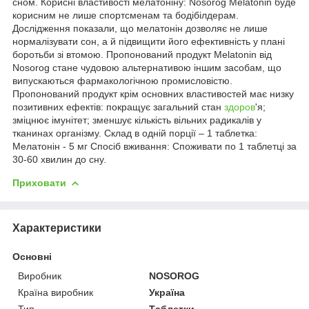
сном. Корисні властивості мелатоніну: Nosorog Melatonin буде
корисним не лише спортсменам та бодібілдерам.
Дослідження показали, що мелатонін дозволяє не лише
нормалізувати сон, а й підвищити його ефективність у плані
боротьби зі втомою. Пропонований продукт Melatonin від
Nosorog стане чудовою альтернативою іншим засобам, що
випускаються фармакологічною промисловістю.
Пропонований продукт крім основних властивостей має низку
позитивних ефектів: покращує загальний стан
здоров
'я;
зміцнює імунітет; зменшує кількість вільних радикалів у
тканинах організму. Склад в одній порції – 1 таблетка:
Мелатонін - 5 мг Спосіб вживання: Споживати по 1 таблетці за
30-60 хвилин до сну.
Приховати
Характеристики
Основні
Виробник
NOSOROG
Країна виробник
Україна
Тип
Таблетки