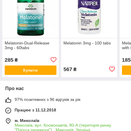
Melatonin-Dual-Release
Melatonin 3mg - 100 tabs
Mela
3mg - 60tabs
with
285
185
₴
567
₴
Купити
Про нас
97% позитивних з 96 відгуків за рік
Працює з 11.12.2018
м. Миколаїв
Миколаїв, вул. Космонавтів, 80-А (територія ринку
"Площа перемоги"),, Миколаїв, Україна