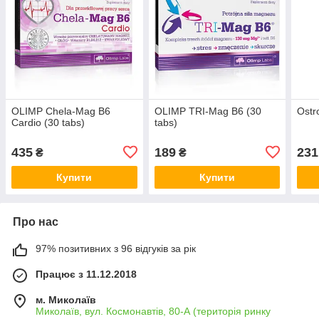
OLIMP Chela-Mag B6
OLIMP TRI-Mag B6 (30
Ostr
Cardio (30 tabs)
tabs)
435
189
231
₴
₴
Купити
Купити
Про нас
97% позитивних з 96 відгуків за рік
Працює з 11.12.2018
м. Миколаїв
Миколаїв, вул. Космонавтів, 80-А (територія ринку