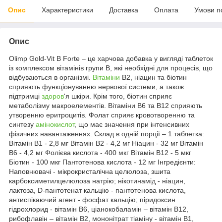
Опис
Характеристики
Доставка
Оплата
Умови п
Опис
Оlimp Gold-Vit B Forte – це харчова добавка у вигляді таблеток
із комплексом вітамінів групи В, які необхідні для процесів, що
відбуваються в організмі.
Вітаміни
В2, ніацин та біотин
сприяють функціонуванню нервової системи, а також
підтримці
здоров
'я шкіри. Крім того, біотин сприяє
метаболізму макроелементів. Вітаміни В6 та В12 сприяють
утворенню еритроцитів. Фолат сприяє кровотворенню та
синтезу
амінокислот
, що має значення при інтенсивних
фізичних навантаженнях. Склад в одній порції – 1 таблетка:
Вітамін B1 - 2,8 мг Вітамін B2 - 4,2 мг Ніацин - 32 мг Вітамін
B6 - 4,2 мг Фолієва кислота - 400 мкг Вітамін B12 - 5 мкг
Біотин - 100 мкг Пантотенова кислота - 12 мг Інгредієнти:
Наповнювачі - мікрокристалічна целюлоза, зшита
карбоксиметилцелюлоза натрію; нікотинамід - ніацин,
лактоза, D-пантотенат кальцію - пантотенова кислота,
антиспікаючий агент - фосфат кальцію; піридоксин
гідрохлорид - вітамін В6, ціанокобаламін – вітамін B12,
рибофлавін – вітамін В2, мононітрат тіаміну - вітамін В1,