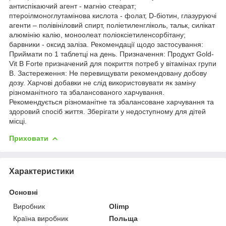
антиспікаючий агент - магнію стеарат;
птероілмоноглутамінова кислота - фолат, D-біотин, глазуруючі
агенти – полівініловий спирт, поліетиленгліколь, тальк, силікат
алюмінію калію, моноолеат поліоксіетиленсорбітану;
барвники - оксид заліза. Рекомендації щодо застосування:
Приймати по 1 таблетці на день. Призначення: Продукт Gold-
Vit B Forte призначений для покриття потреб у вітамінах групи
В. Застереження: Не перевищувати рекомендовану добову
дозу. Харчові добавки не слід використовувати як заміну
різноманітного та збалансованого харчування.
Рекомендується різноманітне та збалансоване харчування та
здоровий спосіб життя. Зберігати у недоступному для дітей
місці.
Приховати
Характеристики
Основні
Виробник
Olimp
Країна виробник
Польща