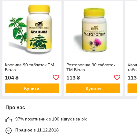
Кропива 90 таблеток ТМ
Розторопша 90 таблеток
Хвощ
Біола
ТМ Біола
табл
104
113
113
₴
₴
Купити
Купити
Про нас
97% позитивних з 100 відгуків за рік
Працює з 11.12.2018