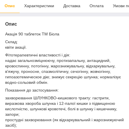
Опис
Характеристики
Доставка
Оплата
Умови п
Опис
Акація 90 таблеток ТМ Біола
Склад:
квіти акації.
Фітотерапевтичні властивості і дія:
надає загальнозміцнюючу, протизапальну, антацидний,
кровоспинну, потогінну, жарознижувальну, відхаркувальну,
в'яжучу, проносне, спазмолітичну, сечогінну, жовчогінну,
гипоазотемическое дію; знижує секрецію шлунка; нормалізує
водно-сольовий обмін.
Показання до застосування:
захворювання ШЛУНКОВО-кишкового тракту: гастрити,
виразкова хвороба шлунка і 12-палої кишки з підвищеною
кислотністю, шлункові кровотечі, болі в шлунку і кишечнику,
запори;
простудні захворювання (як відхаркувальний і жарознижуючий
засіб);