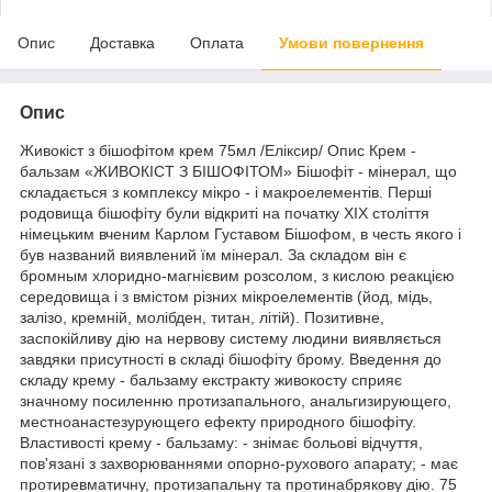
Опис
Доставка
Оплата
Умови повернення
Опис
Живокіст з бішофітом крем 75мл /Еліксир/ Опис Крем -
бальзам «ЖИВОКІСТ З БІШОФІТОМ» Бішофіт - мінерал, що
складається з комплексу мікро - і макроелементів. Перші
родовища бішофіту були відкриті на початку XIX століття
німецьким вченим Карлом Густавом Бішофом, в честь якого і
був названий виявлений їм мінерал. За складом він є
бромным хлоридно-магнієвим розсолом, з кислою реакцією
середовища і з вмістом різних мікроелементів (йод, мідь,
залізо, кремній, молібден, титан, літій). Позитивне,
заспокійливу дію на нервову систему людини виявляється
завдяки присутності в складі бішофіту брому. Введення до
складу крему - бальзаму екстракту живокосту сприяє
значному посиленню протизапального, анальгизирующего,
местноанастезурующего ефекту природного бішофіту.
Властивості крему - бальзаму: - знімає больові відчуття,
пов'язані з захворюваннями опорно-рухового апарату; - має
протиревматичну, протизапальну та протинабрякову дію. 75