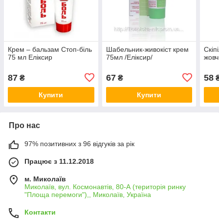
Крем – бальзам Стоп-біль
Шабельник-живокіст крем
Скіп
75 мл Еліксир
75мл /Еліксир/
жовч
87
67
58
₴
₴
Купити
Купити
Про нас
97% позитивних з 96 відгуків за рік
Працює з 11.12.2018
м. Миколаїв
Миколаїв, вул. Космонавтів, 80-А (територія ринку
"Площа перемоги"),, Миколаїв, Україна
Контакти