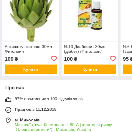
Артишоку екстракт 30мл
№13 Диабефит 30мл
№6 
Фитолайн
(діабет) /Фитолайн/
(вар
109
100
95
₴
₴
Купити
Купити
Про нас
97% позитивних з 100 відгуків за рік
Працює з 11.12.2018
м. Миколаїв
Миколаїв, вул. Космонавтів, 80-А (територія ринку
"Площа перемоги"),, Миколаїв, Україна