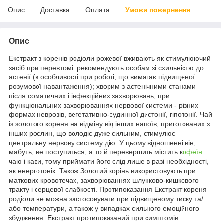
Опис
Доставка
Оплата
Умови повернення
Опис
Екстракт з коренів родіоли рожевої вживають як стимулюючий
засіб при перевтомі, рекомендують особам зі схильністю до
астенії (в особливості при роботі, що вимагає підвищеної
розумової навантаження); хворим з астенічними станами
після соматичних і інфекційних захворювань; при
функціональних захворюваннях нервової системи - різних
формах неврозів, вегетативно-судинної дистонії, гіпотонії. Чай
із золотого кореня на відміну від інших напоїв, приготованих з
інших рослин, що володіє дуже сильним, стимулює
центральну нервову систему дію. У цьому відношенні він,
мабуть, не поступиться, а то й перевершить містить к
офеїн
чаю і кави, тому приймати його слід лише в разі необхідності,
як енерготонік. Також Золотий корінь використовують при
маткових кровотечах, захворюваннях шлунково-кишкового
тракту і серцевої слабкості. Протипоказання Екстракт кореня
родіоли не можна застосовувати при підвищеному тиску та/
або температури, а також у випадках сильного емоційного
збудження. Екстракт протипоказаний при симптомів