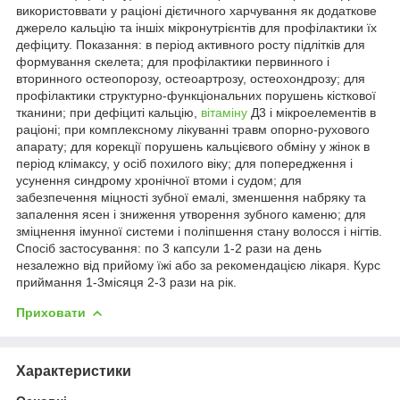
використоввати у раціоні дієтичного харчування як додаткове
джерело кальцію та іншіх мікронутрієнтів для профілактики їх
дефіциту. Показання: в період активного росту підлітків для
формування скелета; для профілактики первинного і
вторинного остеопорозу, остеоартрозу, остеохондрозу; для
профілактики структурно-функціональних порушень кісткової
тканини; при дефіциті кальцію,
вітаміну
Д3 і мікроелементів в
раціоні; при комплексному лікуванні травм опорно-рухового
апарату; для корекції порушень кальцієвого обміну у жінок в
період клімаксу, у осіб похилого віку; для попередження і
усунення синдрому хронічної втоми і судом; для
забезпечення міцності зубної емалі, зменшення набряку та
запалення ясен і зниження утворення зубного каменю; для
зміцнення імунної системи і поліпшення стану волосся і нігтів.
Спосіб застосування: по 3 капсули 1-2 рази на день
незалежно від прийому їжі або за рекомендацією лікаря. Курс
приймання 1-3місяця 2-3 рази на рік.
Приховати
Характеристики