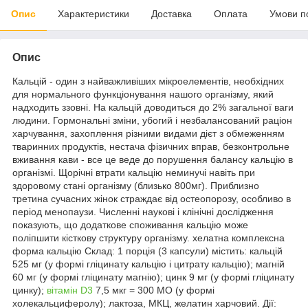
Опис
Характеристики
Доставка
Оплата
Умови п
Опис
Кальцій - один з найважливіших мікроелементів, необхідних
для нормального функціонування нашого організму, який
надходить ззовні. На кальцій доводиться до 2% загальної ваги
людини. Гормональні зміни, убогий і незбалансований раціон
харчування, захоплення різними видами дієт з обмеженням
тваринних продуктів, нестача фізичних вправ, безконтрольне
вживання кави - все це веде до порушення балансу кальцію в
організмі. Щорічні втрати кальцію неминучі навіть при
здоровому стані організму (близько 800мг). Приблизно
третина сучасних жінок страждає від остеопорозу, особливо в
період менопаузи. Численні наукові і клінічні дослідження
показують, що додаткове споживання кальцію може
поліпшити кісткову структуру організму. хелатна комплексна
форма кальцію Склад: 1 порція (3 капсули) містить: кальцій
525 мг (у формі гліцинату кальцію і цитрату кальцію); магній
60 мг (у формі гліцинату магнію); цинк 9 мг (у формі гліцинату
цинку);
вітамін D3
7,5 мкг = 300 МО (у формі
холекальциферолу); лактоза, МКЦ, желатин харчовий. Дії: