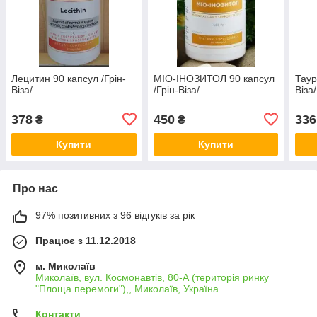
Лецитин 90 капсул /Грін-
МІО-ІНОЗИТОЛ 90 капсул
Таур
Віза/
/Грін-Віза/
Віза/
378
450
336
₴
₴
Купити
Купити
Про нас
97% позитивних з 96 відгуків за рік
Працює з 11.12.2018
м. Миколаїв
Миколаїв, вул. Космонавтів, 80-А (територія ринку
"Площа перемоги"),, Миколаїв, Україна
Контакти