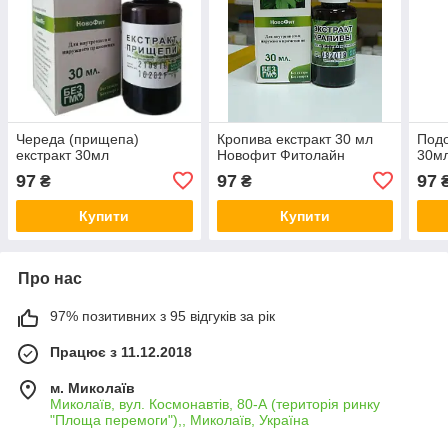
Череда (прищепа)
Кропива екстракт 30 мл
Подо
екстракт 30мл
Новофит Фитолайн
30м
97
97
97
₴
₴
Купити
Купити
Про нас
97% позитивних з 95 відгуків за рік
Працює з 11.12.2018
м. Миколаїв
Миколаїв, вул. Космонавтів, 80-А (територія ринку
"Площа перемоги"),, Миколаїв, Україна