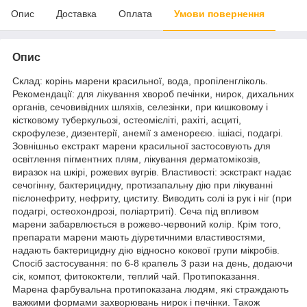
Опис
Доставка
Оплата
Умови повернення
Опис
Склад: корінь марени красильної, вода, пропіленгліколь.
Рекомендації: для лікування хвороб печінки, нирок, дихальних
органів, сечовивідних шляхів, селезінки, при кишковому і
кістковому туберкульозі, остеомієліті, рахіті, асциті,
скрофулезе, дизентерії, анемії з аменореєю. ішіасі, подагрі.
Зовнішньо екстракт марени красильної застосовують для
освітлення пігментних плям, лікування дерматомікозів,
виразок на шкірі, рожевих вугрів. Властивості: эскстракт надає
сечогінну, бактерицидну, протизапальну дію при лікуванні
пієлонефриту, нефриту, циститу. Виводить солі із рук і ніг (при
подагрі, остеохондрозі, поліартриті). Сеча під впливом
марени забарвлюється в рожево-червоний колір. Крім того,
препарати марени мають діуретичними властивостями,
надають бактерицидну дію відносно кокової групи мікробів.
Спосіб застосування: по 6-8 крапель 3 рази на день, додаючи
сік, компот, фитококтели, теплий чай. Протипоказання.
Марена фарбувальна протипоказана людям, які страждають
важкими формами захворювань нирок і печінки. Також