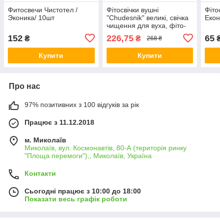
Фитосвечи Чистотел /
Фітосвічки вушні
Фіто
Эконика/ 10шт
"Сhudesnik" великі, свічка
Екон
чищення для вуха, фіто-
воронка від пробки вух
152
226,75
65
₴
₴
268 ₴
(свечи для ушей)
Купити
Купити
Про нас
97% позитивних з 100 відгуків за рік
Працює з 11.12.2018
м. Миколаїв
Миколаїв, вул. Космонавтів, 80-А (територія ринку
"Площа перемоги"),, Миколаїв, Україна
Контакти
Сьогодні працює з 10:00 до 18:00
Показати весь графік роботи