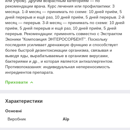
или утром). Другим возрастным категориям — по
рекомендации врача. Курс лечения или профилактики: 3
месяца. 1-й месяц — принимать по схеме: 10 дней приём, 5
дней перерыв и ещё раз, 10 дней приём, 5 дней перерыв. 2-й
месяц — перерыв. 3-й месяц — принимать по схеме: 10 дней
приём, 5 дней перерыв и ещё раз, 10 дней приём, 5 дней
перерыв. Рекомендации: применять совместно с Экстрактом
Эконики "Композиция ЭНТЕРОСОРБЕНТ". Поскольку
последняя усиливает дренажную функцию и способствует
более быстрой дезинтоксикации организма, связывая и
выводя яды, вырабатываемые в организме вирусами,
бактериями и др., и которая является антиаллергентом.
Противопоказания: индивидуальная непереносимость
ингредиентов препарата.
Приховати
Характеристики
Основні
Виробник
Аїр