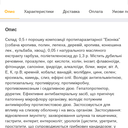
Опис
Характеристики
Доставка
Оплата
Умови п
Опис
Склад: 0,5 г порошку композиції протипаразитарної "Еконіка"
(собача кропива, полин, лепеха, деревій, кропива, конюшина
лек., кульбаба, хвощ), 0,05 г натурального масляного
екстракту гарбуза, поліетиленоксид до 1,3 р. Містить дубильні
речовини, проазулен, орг. кислоти, холін, інозит, флавоноїди,
фітонциди, сапоніни, іридоїди, алкалоїди, білки, жири; віт. А,
Е, К, гр.В; кремній, кобальт, ванадій, молібден, цинк, селен;
крохмаль, камедь, слиз, ефірні олії. Володіє антигельмінтною,
протизапальну, противірусну, протимікробну,
противомикозным і седативною дією. Гепатопротектор,
діуретик. Ефективне антибактеріальну засіб, що пригнічує
патогенну мікрофлору організму, володіє потужним
антимікробну протиглистовою дією. Застосовується для
впливу на слизову оболонку і на весь організм. Застосування:
відновлення імунітету; захворювання шлунка та кишечника;
гастрити, ентерит, ентероколіт; урологія (цистити, уретрити,
простатити, що супроводжуються грибкових кандидозом; у