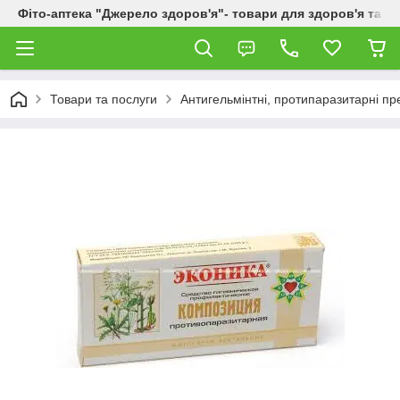
Фіто-аптека "Джерело здоров'я"- товари для здоров'я та к
Товари та послуги
Антигельмінтні, протипаразитарні п