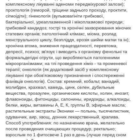
комплексному лікуванні аденоми передміхурової залози);
проктологія (геморой, тріщини заднього проходу, проктити,
сігмоідіти); гінекологія (вульвовагініти грибкової,
бактеріальної, уреаплазменной і мікоплазмової природи;
грибковий кандидоз; гострі та хронічні захворювання жіночих
статевих органів; патологічний клімакс, міома, розлад
менструального циклу, безпліддя, ерозія шийки матки та ін);
хронічна втома, зниження працездатності, перевтома,
депресії, психоз; зв'язує і виводить з організму фенольні та
формальдегідні отрути, що виробляються патогенними
мікроорганізмами; на тлі проведення хіміо - та променевої
терапії; онкологія (як додатковий засіб у комплексному
лікуванні при обов'язковому призначення і спостереженні
фахівців онкологів). Состав: кремний, кобальт, ванадий,
молибден, крахмал, камедь, цинк, селен, дубильные
вещества, проазулен, органические кислоты, холин, инозит,
флавоноиды, фитонциды, сапонины, иридоиды, алкалоиды,
белки, жиры, витамины А, Е, К, группы В, эфирные масла;
растительные экстракты Эконики — полынь, тысячелистник,
одуванчик, аир, хвощ, донник лекарственный, крапива.
Способ употребления: по назначению врача, желательно
после проведения очищающих процедур, ректально;
взрослым по 1 фитосвече 1 раз в день (лучше перед сном