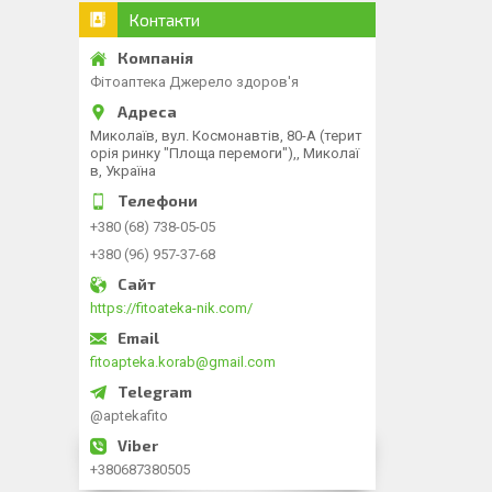
Контакти
Фітоаптека Джерело здоров'я
Миколаїв, вул. Космонавтів, 80-А (терит
орія ринку "Площа перемоги"),, Миколаї
в, Україна
+380 (68) 738-05-05
+380 (96) 957-37-68
https://fitoateka-nik.com/
fitoapteka.korab@gmail.com
@aptekafito
+380687380505