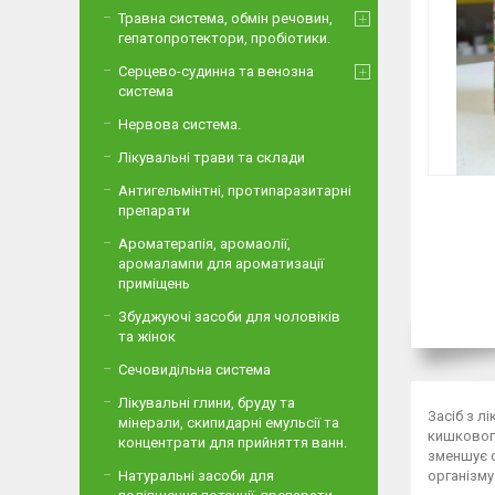
Травна система, обмін речовин,
гепатопротектори, пробіотики.
Серцево-судинна та венозна
система
Нервова система.
Лікувальні трави та склади
Антигельмінтні, протипаразитарні
препарати
Ароматерапія, аромаолії,
аромалампи для ароматизації
приміщень
Збуджуючі засоби для чоловіків
та жінок
Сечовидільна система
Лікувальні глини, бруду та
Засіб з л
мінерали, скипидарні емульсії та
кишкового
концентрати для прийняття ванн.
зменшує с
організму
Натуральні засоби для