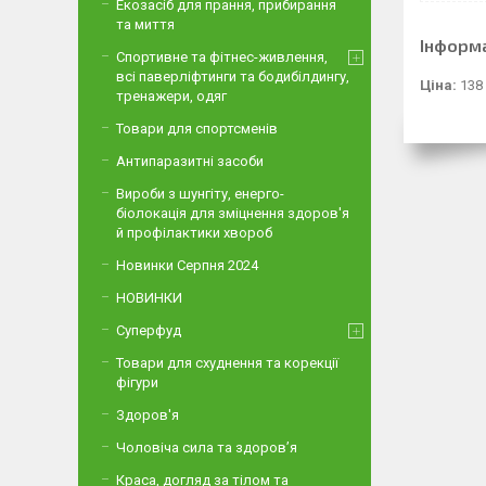
Екозасіб для прання, прибирання
та миття
Інформ
Спортивне та фітнес-живлення,
всі паверліфтинги та бодибілдингу,
Ціна:
138
тренажери, одяг
Товари для спортсменів
Антипаразитні засоби
Вироби з шунгіту, енерго-
біолокація для зміцнення здоров'я
й профілактики хвороб
Новинки Серпня 2024
НОВИНКИ
Суперфуд
Товари для схуднення та корекції
фігури
Здоров'я
Чоловіча сила та здоров’я
Краса, догляд за тілом та