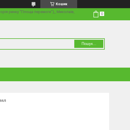
Кошик
торія ринку "Площа перемоги"),, Миколаїв,
Пошук...
 мл