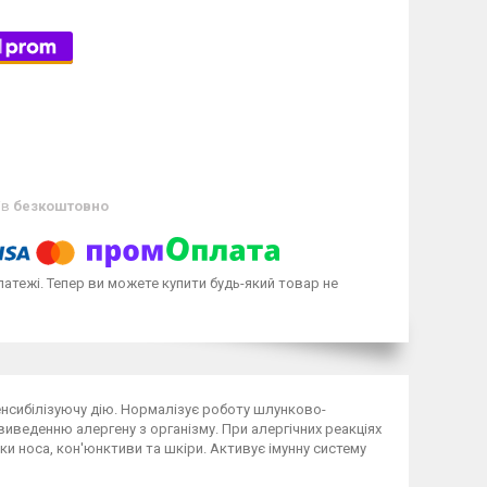
ів
безкоштовно
латежі. Тепер ви можете купити будь-який товар не
сенсибілізуючу дію. Нормалізує роботу шлунково-
иведенню алергену з організму. При алергічних реакціях
и носа, кон'юнктиви та шкіри. Активує імунну систему