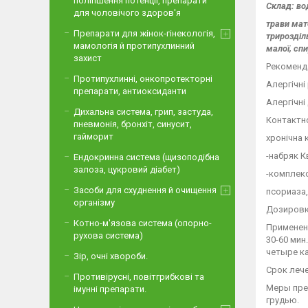
поліпшення потенції, препарати
Склад: во
для чоловічого здоров'я
трави мат
Препарати для жінок-гінекологія,
трирозділь
мамологія й протипухлинний
малої, сп
захист
Рекоменда
Протипухлинні, онкопротекторні
Алергічні
препарати, антиоксиданти
Алергічні
Дихальна система, грип, застуда,
Контактно
пневмонія, бронхіт, синусит,
гайморит
хронічна 
-набряк К
Ендокринна система (щизоподібна
залоза, цукровий діабет)
-комплекс
Засоби для схуднення й очищення
псориаза,
організму
Дозировк
Котно-м'язова система (опорно-
Применени
рухова система)
30-60 мин
четыре ка
Зір, очні хвороби.
Срок лече
Противірусні, повітгрибкові та
Меры пре
імунні препарати.
грудью.