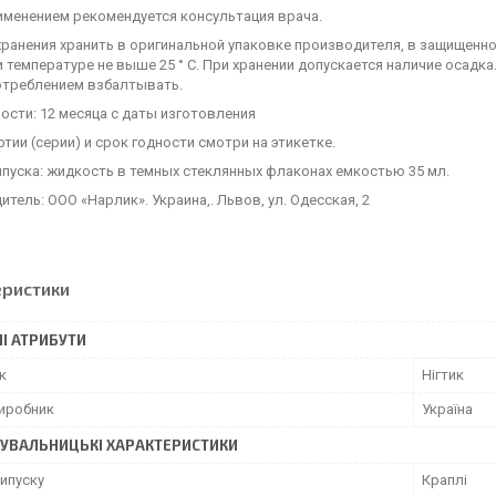
именением рекомендуется консультация врача.
ранения хранить в оригинальной упаковке производителя, в защищенно
и температуре не выше 25 ° С. При хранении допускается наличие осадк
отреблением взбалтывать.
ости: 12 месяца с даты изготовления
тии (серии) и срок годности смотри на этикетке.
пуска: жидкость в темных стеклянных флаконах емкостью 35 мл.
тель: ООО «Нарлик». Украина,. Львов, ул. Одесская, 2
еристики
І АТРИБУТИ
к
Нігтик
виробник
Україна
УВАЛЬНИЦЬКІ ХАРАКТЕРИСТИКИ
ипуску
Краплі