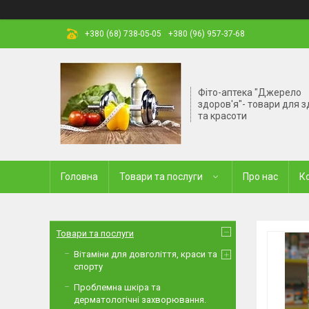
+380 (68) 738-05-05
+380 (96) 957-37-68
Фіто-аптека "Джерело
здоров'я"- товари для з
та красоти
Головна
Товари та послуги
Про нас
К
Товари та послуги
Вітаміни для довголіття, краси та
спорту
Проблемна шкіра та
дерматологічні захворювання.