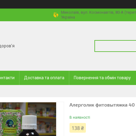
Миколаїв, вул. Космонавтів, 80-А (тери
Україна
доров'я
онтакти
Доставка та оплата
Повернення та обмін товару
Алерголик фитовытяжка 40
В наявності
138 ₴