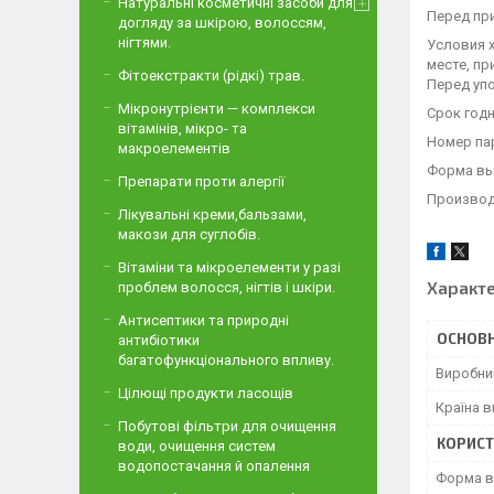
Натуральні косметичні засоби для
Перед пр
догляду за шкірою, волоссям,
нігтями.
Условия х
месте, пр
Фітоекстракти (рідкі) трав.
Перед уп
Мікронутрієнти — комплекси
Срок годн
вітамінів, мікро- та
Номер пар
макроелементів
Форма вы
Препарати проти алергії
Производи
Лікувальні креми,бальзами,
макози для суглобів.
Вітаміни та мікроелементи у разі
Характ
проблем волосся, нігтів і шкіри.
Антисептики та природні
ОСНОВН
антибіотики
багатофункціонального впливу.
Виробни
Цілющі продукти ласощів
Країна 
Побутові фільтри для очищення
КОРИСТ
води, очищення систем
водопостачання й опалення
Форма в