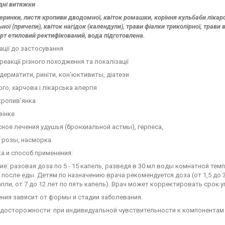
дні витяжки
еринки, листя кропиви дводомної, квіток ромашки, коріння кульбаби лікарс
ної (причепи), квіток нагідок (календули), трави фіалки триколірної, трави 
ирт етиловий ректифікований, вода підготовлена.
ції до застосування
 реакції різного походження та локалізації
 дерматити, риніти, кон'юктивиты, діатези
го, харчова і лікарська алергія
кропив'янка
вінке
ное лечения удушья (бронхиальной астмы), герпеса,
 розы, насморка.
а и способ применения:
е: разовая доза по 5 - 15 капель, разведя в 30 мл воды комнатной темпе
. после еды. Детям по назначению врача рекомендуется доза (от 1,5 до 3 л
пли, от 7 до 12 лет по пять капель). Врач может корректировать срок 
ния зависит от формы и стадии заболевания.
досторожности: при индивидуальной чувствительности к компонентам