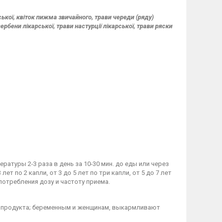
ької, квіток пижма звичайного, трави череди (ряду)
вербени лікарської, трави настурції лікарської, трави ряски
ратуры 2-3 раза в день за 10-30 мин. до еды или через
ет по 2 капли, от 3 до 5 лет по три капли, от 5 до 7 лет
употребления дозу и частоту приема.
 продукта; беременным и женщинам, выкармливают