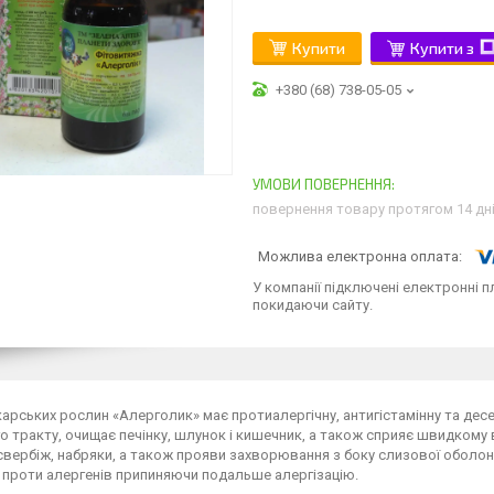
Купити
Купити з
+380 (68) 738-05-05
повернення товару протягом 14 дн
У компанії підключені електронні п
покидаючи сайту.
ікарських рослин «Алерголик» має протиалергічну, антигістамінну та де
 тракту, очищає печінку, шлунок і кишечник, а також сприяє швидкому в
вербіж, набряки, а також прояви захворювання з боку слизової оболонк
 проти алергенів припиняючи подальше алергізацію.