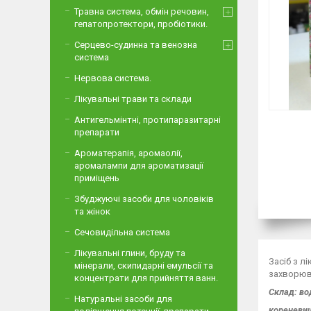
Травна система, обмін речовин,
гепатопротектори, пробіотики.
Серцево-судинна та венозна
система
Нервова система.
Лікувальні трави та склади
Антигельмінтні, протипаразитарні
препарати
Ароматерапія, аромаолії,
аромалампи для ароматизації
приміщень
Збуджуючі засоби для чоловіків
та жінок
Сечовидільна система
Лікувальні глини, бруду та
Засіб з л
мінерали, скипидарні емульсії та
захворюва
концентрати для прийняття ванн.
Склад: во
Натуральні засоби для
кореневищ