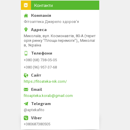
Контакти
Фітоаптека Джерело здоров'я
Миколаїв, вул. Космонавтів, 80-А (терит
орія ринку "Площа перемоги"),, Миколаї
в, Україна
+380 (68) 738-05-05
+380 (96) 957-37-68
https://fitoateka-nik.com/
fitoapteka.korab@gmail.com
@aptekafito
+380687380505