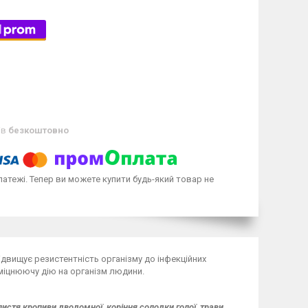
ів
безкоштовно
латежі. Тепер ви можете купити будь-який товар не
ідвищує резистентність організму до інфекційних
міцнюючу дію на організм людини.
листя кропиви дводомної, коріння солодки голої, трави