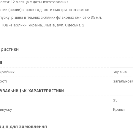
ости: 12 месяца с даты изготовления
тии (серии) и срок годности смотри на этикетке.
уску: рідина в темних скляних флаконах ємністю 35 мл.
 ТОВ «Нарлик». Україна,. Львів, вул. Одеська, 2
еристики
І
виробник
Україна
ості
загальноз
УВАЛЬНИЦЬКІ ХАРАКТЕРИСТИКИ
35
ипуску
Краплі
ація для замовлення