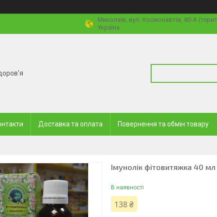
Миколаїв, вул. Космонавтів, 80-А (тери
Україна
доров'я
онтакти
Доставка та оплата
Повернення та обмін товару
Імунолік фітовитяжка 40 мл
В наявності
138 ₴