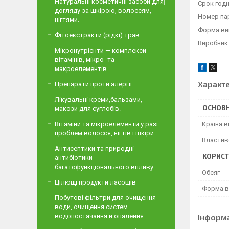
Натуральні косметичні засоби для
Срок годн
догляду за шкірою, волоссям,
Номер пар
нігтями.
Форма вип
Фітоекстракти (рідкі) трав.
Виробник:
Мікронутрієнти — комплекси
вітамінів, мікро- та
макроелементів
Характ
Препарати проти алергії
Лікувальні креми,бальзами,
ОСНОВН
макози для суглобів.
Країна 
Вітаміни та мікроелементи у разі
проблем волосся, нігтів і шкіри.
Властив
Антисептики та природні
КОРИСТ
антибіотики
багатофункціонального впливу.
Обсяг
Цілющі продукти ласощів
Форма в
Побутові фільтри для очищення
води, очищення систем
Інформ
водопостачання й опалення