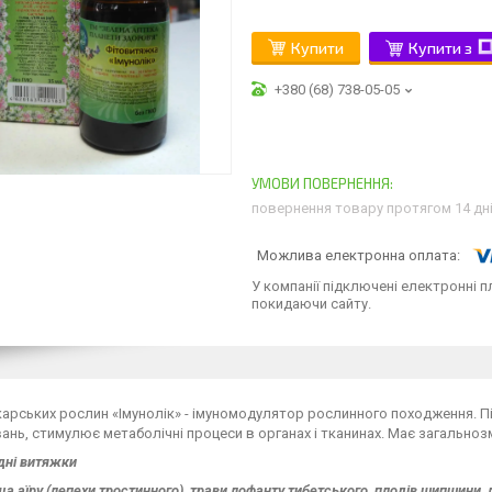
Купити
Купити з
+380 (68) 738-05-05
повернення товару протягом 14 дн
У компанії підключені електронні п
покидаючи сайту.
ікарських рослин «Імунолік» - імуномодулятор рослинного походження. П
нь, стимулює метаболічні процеси в органах і тканинах. Має загальноз
дні витяжки
а аїру (лепехи тростинного), трави лофанту тибетського, плодів шипшини, 