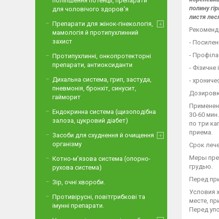
поліпшення потенції, препарати
полину гір
для чоловічого здоров'я
листя лес
Препарати для жінок-гінекологія,
Рекоменда
мамологія й протипухлинний
захист
- Посилен
- Профіла
Протипухлинні, онкопротекторні
препарати, антиоксиданти
- Фізичне
Дихальна система, грип, застуда,
- хронич
пневмонія, бронхіт, синусит,
Дозировк
гайморит
Применени
Ендокринна система (щизоподібна
30-60 мин
залоза, цукровий діабет)
по три ка
приема.
Засоби для схуднення й очищення
організму
Срок лече
Меры пре
Котно-м'язова система (опорно-
грудью.
рухова система)
Перед пр
Зір, очні хвороби.
Условия х
Противірусні, повітгрибкові та
месте, пр
імунні препарати.
Перед уп