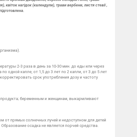
), квіток нагідок (календули), трави вербени, листя стевії ,
підготовлена.
рганизма).
ратуры 2-3 раза в день за 10-30 мин. до еды или через
о одной капле, от 1,5 до 3 лет по 2 капли, от 3 до 5 лет
ет корректировать срок употребления дозу и частоту
 продукта; беременным и женщинам, выкармливают
ом от прямых солнечных лучей и недоступном для детей
а. Образование осадка не является порчей средства.