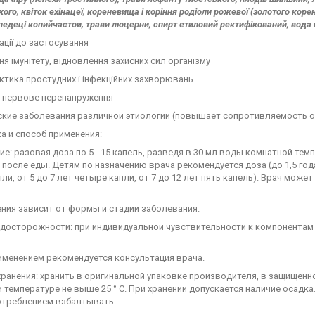
кого, квіток ехінацеї, кореневища і коріння родіоли рожевої (золотого кореня
педеці копийчастои, трави люцерни, спирт етиловий ректифікований, вода 
ції до застосування
ня імунітету, відновлення захисних сил організму
ктика простудних і інфекційних захворювань
 і нервове перенапруження
еские заболевания различной этиологии (повышает сопротивляемость о
а и способ применения:
е: разовая доза по 5 - 15 капель, разведя в 30 мл воды комнатной темпе
. после еды. Детям по назначению врача рекомендуется доза (до 1,5 года п
пли, от 5 до 7 лет четыре капли, от 7 до 12 лет пять капель). Врач мож
ния зависит от формы и стадии заболевания.
досторожности: при индивидуальной чувствительности к компонентам
именением рекомендуется консультация врача.
ранения: хранить в оригинальной упаковке производителя, в защищенн
и температуре не выше 25 ° С. При хранении допускается наличие осадк
отреблением взбалтывать.