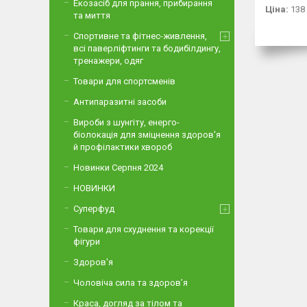
Екозасіб для прання, прибирання
Ціна:
138
та миття
Спортивне та фітнес-живлення,
всі паверліфтинги та бодибілдингу,
тренажери, одяг
Товари для спортсменів
Антипаразитні засоби
Вироби з шунгіту, енерго-
біолокація для зміцнення здоров'я
й профілактики хвороб
Новинки Серпня 2024
НОВИНКИ
Суперфуд
Товари для схуднення та корекції
фігури
Здоров'я
Чоловіча сила та здоров’я
Краса, догляд за тілом та