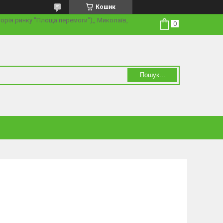
Кошик
торія ринку "Площа перемоги"),, Миколаїв,
Пошук...