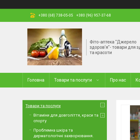
+380 (68) 738-05-05
+380 (96) 957-37-68
Фіто-аптека "Джерело
здоров'я"- товари для з
та красоти
Головна
Товари та послуги
Про нас
К
Товари та послуги
Вітаміни для довголіття, краси та
спорту
Проблемна шкіра та
дерматологічні захворювання.