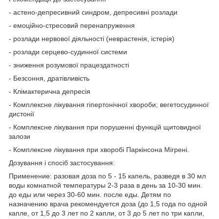
- астено-депресивний синдром, депресивні розлади
- емоційно-стресовий перенапруження
- розлади нервової діяльності (неврастенія, істерія)
- розлади серцево-судинної системи
- зниження розумової працездатності
- Безсоння, дратівливість
- Клімактерична депресія
- Комплексне лікування гіпертонічної хвороби; вегетосудинної
дистонії
- Комплексне лікування при порушенні функцій щитовидної
залози
- Комплексне лікування при хворобі Паркінсона Мігрені.
Дозування і спосіб застосування:
Применение: разовая доза по 5 - 15 капель, разведя в 30 мл
воды комнатной температуры 2-3 раза в день за 10-30 мин.
до еды или через 30-60 мин. после еды. Детям по
назначению врача рекомендуется доза (до 1,5 года по одной
капле, от 1,5 до 3 лет по 2 капли, от 3 до 5 лет по три капли,