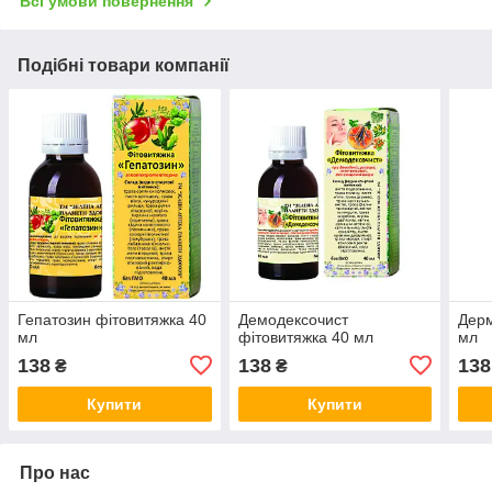
Всі умови повернення
Подібні товари компанії
Гепатозин фітовитяжка 40
Демодексочист
Дерм
мл
фітовитяжка 40 мл
мл
138
138
138
₴
₴
Купити
Купити
Про нас