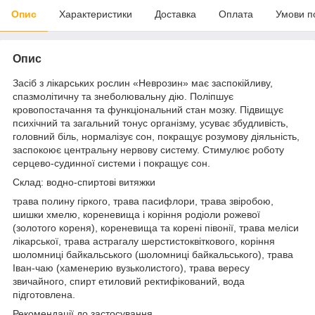
Опис
Характеристики
Доставка
Оплата
Умови п
Опис
Засіб з лікарських рослин «Неврозин» має заспокійливу,
спазмолітичну та знеболювальну дію. Поліпшує
кровопостачання та функціональний стан мозку. Підвищує
психічний та загальний тонус організму, усуває збудливість,
головний біль, нормалізує сон, покращує розумову діяльність,
заспокоює центральну нервову систему. Стимулює роботу
серцево-судинної системи і покращує сон.
Склад: водно-спиртові витяжки
трава полину гіркого, трава пасифлори, трава звіробою,
шишки хмелю, кореневища і коріння родіоли рожевої
(золотого кореня), кореневища та корені півонії, трава меліси
лікарської, трава астрагалу шерстистоквіткового, коріння
шоломниці байкальського (шоломниці байкальського), трава
Іван-чаю (хаменерию вузьколистого), трава вересу
звичайного, спирт етиловий ректифікований, вода
підготовлена.
Рекомендації до застосування