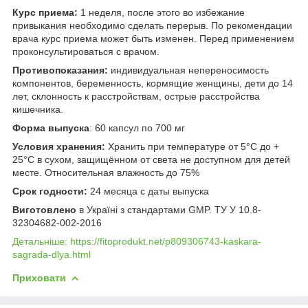
Курс приема:
1 неделя, после этого во избежание
привыкания необходимо сделать перерыв. По рекомендации
врача курс приема может быть изменен. Перед применением
проконсультироваться с врачом.
Противопоказания:
индивидуальная непереносимость
компонентов, беременность, кормящие женщины, дети до 14
лет, склонность к расстройствам, острые расстройства
кишечника.
Форма выпуска
: 60 капсул по 700 мг
Условия хранения:
Хранить при температуре от 5°С до +
25°С в сухом, защищённом от света не доступном для детей
месте. Относительная влажность до 75%
Срок годности:
24 месяца с даты выпуска
Виготовлено
в Україні з стандартами GMP. ТУ У 10.8-
32304682-002-2016
Детальніше: https://fitoprodukt.net/p809306743-kaskara-
sagrada-dlya.html
Приховати