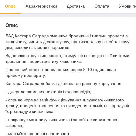
Опис
Характеристики
Доставка
Оплата
Умови п
Опис
БАД
Каскара Саграда зменшує бродильні і гнильні процеси в
кишечнику, чинить дезінфікуючу, протизапальну і знеболюючу
дію, виводить глистів і паразитів.
Відновлює тонус кишечника, стимулює секрецію всієї системи
травлення і перистальтику кишечника.
Проносний ефект проявляється через 8-10 годин після
прийому препарату.
Каскара Саграда добавка дієтична до раціону харчування:
- джерело активних пектинів і флавоноїдів;
- сприяє нормалізації функціонування шлунково-кишкового
тракту, процесів травлення та виведення гельмінтів і продуктів
їх розкладу з кишечника;
- покращує моторику кишечника і запобігає виникненню
закрепів;
- має м'які проносні властивості.