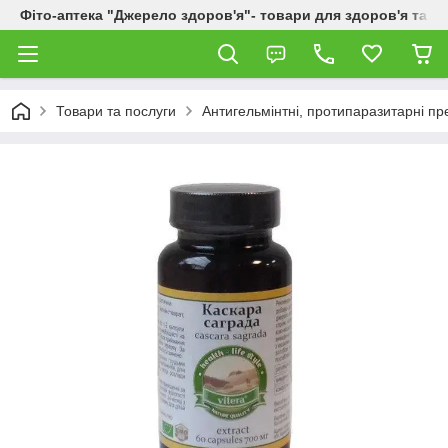
Фіто-аптека "Джерело здоров'я"- товари для здоров'я та к
Товари та послуги
Антигельмінтні, протипаразитарні п