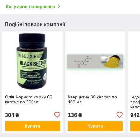
Всі умови повернення
Подібні товари компанії
Олія Чорного кмину 60
Кверцитин 30 капсул по
Індо
капсул по 500мг
400 мг.
проф
капс
житт
304
136
942
₴
₴
Купити
Купити