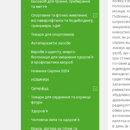
Екозасіб для прання, прибирання
та миття
Спортивне та фітнес-живлення,
всі паверліфтинги та бодибілдингу,
тренажери, одяг
Товари для спортсменів
Антипаразитні засоби
Вироби з шунгіту, енерго-
біолокація для зміцнення здоров'я
й профілактики хвороб
Новинки Серпня 2024
НОВИНКИ
Суперфуд
Товари для схуднення та корекції
фігури
Здоров'я
Чоловіча сила та здоров’я
Краса, догляд за тілом та