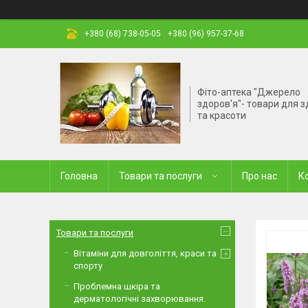
+380 (68) 738-05-05
+380 (96) 957-37-68
Фіто-аптека "Джерело
здоров'я"- товари для з
та красоти
Головна
Товари та послуги
Про нас
К
Товари та послуги
Вітаміни для довголіття, краси та
спорту
Проблемна шкіра та
дерматологічні захворювання.