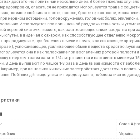
еристики
І
к
Союз Афг
виробник
Україна