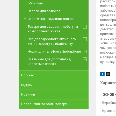
обличчям
Засоби для волосся
Засоби від шкідливих звичок
Товари для здоров'я, побуту та
комфортного життя
Все для здорового активного
життя, спорту та відпочинку
Чохли для телефонів Endorphone
Витамины для долголетия,
красоты и спорта
Про нас
Характ
Відгуки
ОСНОВН
Новинки
Виробни
Повернення та обмін товару
Країна 