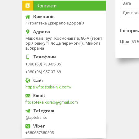
Вага
Контакти
Для пол
Фітоаптека Джерело здоров'я
Інформ
Миколаїв, вул. Космонавтів, 80-А (терит
Ціна:
69 ₴
орія ринку "Площа перемоги"),, Миколаї
в, Україна
+380 (68) 738-05-05
+380 (96) 957-37-68
https://fitoateka-nik.com/
fitoapteka.korab@gmail.com
@aptekafito
+380687380505