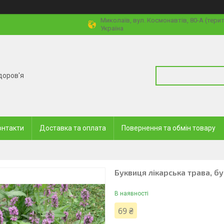
Миколаїв, вул. Космонавтів, 80-А (тери
Україна
доров'я
онтакти
Доставка та оплата
Повернення та обмін товару
Буквиця лікарська трава, бу
В наявності
69 ₴