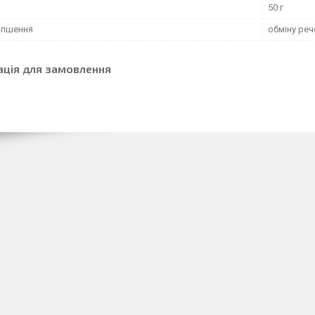
50 г
іпшення
обміну ре
ація для замовлення