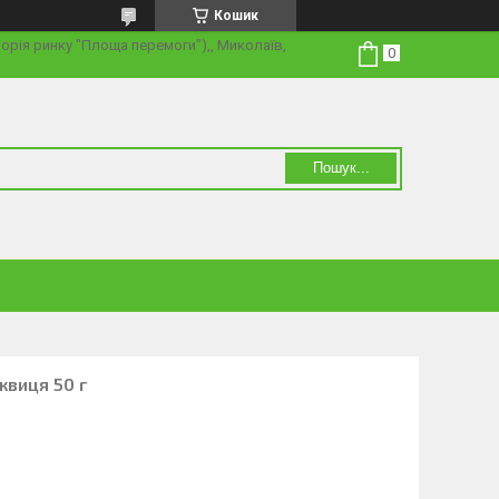
Кошик
торія ринку "Площа перемоги"),, Миколаїв,
Пошук...
квиця 50 г