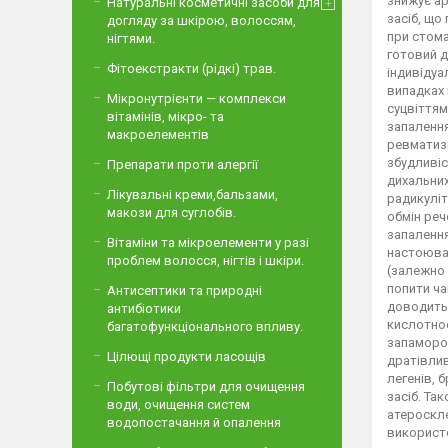
Натуральні косметичні засоби для
догляду за шкірою, волоссям,
нігтями.
Фітоекстракти (рідкі) трав.
Мікронутрієнти — комплекси
вітамінів, мікро- та
макроелементів
Препарати проти алергії
Лікувальні креми,бальзами,
макози для суглобів.
Вітаміни та мікроелементи у разі
проблем волосся, нігтів і шкіри.
Антисептики та природні
антибіотики
багатофункціонального впливу.
Цілющі продукти ласощів
Побутові фільтри для очищення
води, очищення систем
водопостачання й опалення