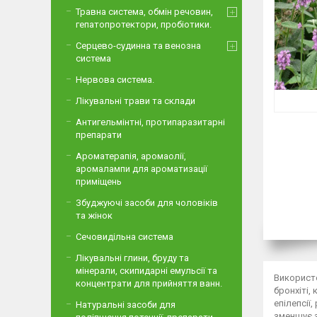
Травна система, обмін речовин,
гепатопротектори, пробіотики.
Серцево-судинна та венозна
система
Нервова система.
Лікувальні трави та склади
Антигельмінтні, протипаразитарні
препарати
Ароматерапія, аромаолії,
аромалампи для ароматизації
приміщень
Збуджуючі засоби для чоловіків
та жінок
Сечовидільна система
Лікувальні глини, бруду та
мінерали, скипидарні емульсії та
Використовується трава з суцвіттями. Буквиця застосовується при шлунково-кишкових захворюваннях, підвищеній кислотності, проносі, бронхіті, коклюші, запаленнях нирок і сечового міхура, як зміцнювальний засіб при нервовому виснаженні, запамороченнях, головних болях, епілепсії, ревматизмі, подагрі, жовтяниці, різних новоутвореннях. Використовується при підвищеній дратівливості і втоми як засіб, що зменшує збудливість центральної нервової системи; печії, як розчиняє слиз засіб при захворюваннях легенів, бронхіальній астмі, катарі верхніх дихальних шляхів, у вигляді чаю з цукром, як сприяє відділенню мокротиння і протикашльовий засіб. Також буквицю застосовують при радикуліті, при хворобах печінки і ни
концентрати для прийняття ванн.
Натуральні засоби для