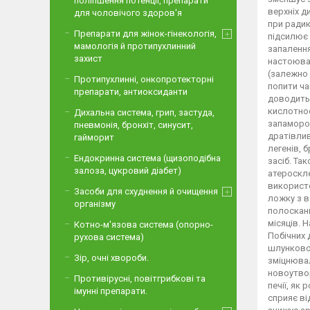
поліпшення потенції, препарати
для чоловічого здоров'я
Препарати для жінок-гінекологія,
мамологія й протипухлинний
захист
Протипухлинні, онкопротекторні
препарати, антиоксиданти
Дихальна система, грип, застуда,
пневмонія, бронхіт, синусит,
гайморит
Ендокринна система (щизоподібна
залоза, цукровий діабет)
Засоби для схуднення й очищення
організму
Котно-м'язова система (опорно-
рухова система)
Зір, очні хвороби.
Противірусні, повітгрибкові та
імунні препарати.