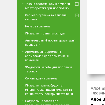
Травна система, обмін речовин,
гепатопротектори, пробіотики.
Серцево-судинна та венозна
система
Нервова система.
Лікувальні трави та склади
Антигельмінтні, протипаразитарні
препарати
Ароматерапія, аромаолії,
аромалампи для ароматизації
приміщень
Збуджуючі засоби для чоловіків
та жінок
Сечовидільна система
Лікувальні глини, бруду та
Алое В
мінерали, скипидарні емульсії та
і жовчн
концентрати для прийняття ванн.
Алое В
Натуральні засоби для