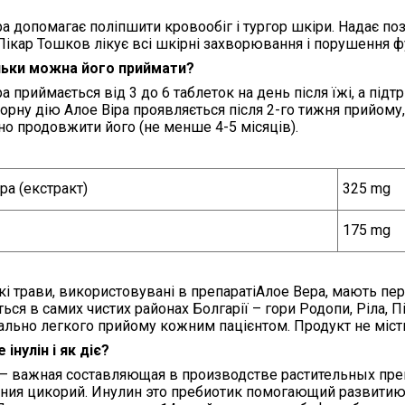
ра допомагає поліпшити кровообіг і тургор шкіри. Надає п
 Лікар Тошков лікує всі шкірні захворювання і порушення ф
ільки можна
його приймати
?
ра приймається від 3 до 6 таблеток на день після їжі, а під
орну дію Алое Віра проявляється після 2-го тижня прийому
но продовжити його (не менше 4-5 місяців).
ра (екстракт)
325
mg
175
mg
кі трави
, використовувані в
препараті
А
лое
В
ера, мають пер
ься в самих чистих районах Болгарії – гори Родопи, Ріла, Пі
льно легкого прийому кожним пацієнтом. Продукт не містить
інулін і як діє?
– важная составляющая в производстве растительных пре
ения цикорий. Инулин это пребиотик помогающий развит