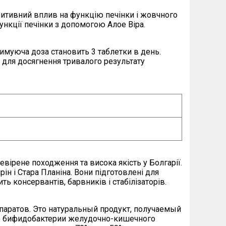
озитивний вплив на функцію печінки і жовчного
ункції печінки з допомогою Алое Віра.
тримуюча доза становить 3 таблетки в день.
, для досягнення тривалого результату
евірене походження та висока якість у Болгарії.
рін і Стара Планіна. Вони підготовлені для
 консервантів, барвників і стабілізаторів.
паратов. Это натуральный продукт, получаемый
ию бифидобактерии желудочно-кишечного