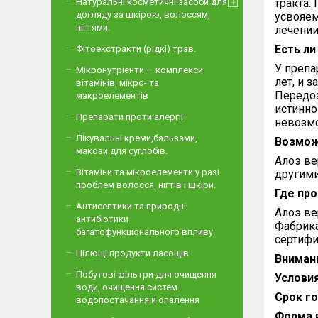
Натуральні косметичні засоби для
тракта.
догляду за шкірою, волоссям,
усвояем
нігтями.
лечении
Есть л
Фітоекстракти (рідкі) трав.
У препа
Мікронутрієнти — комплекси
лет, и 
вітамінів, мікро- та
Передоз
макроелементів
истинно
Препарати проти алергії
невозмо
Лікувальні креми,бальзами,
Возмож
макози для суглобів.
Алоэ ве
Вітаміни та мікроелементи у разі
другими
проблем волосся, нігтів і шкіри.
Где пр
Антисептики та природні
Алоэ ве
антибіотики
Фабрика
багатофункціонального впливу.
сертифи
Цілющі продукти ласощів
Вниман
Побутові фільтри для очищення
Условия
води, очищення систем
Срок го
водопостачання й опалення
Форма 