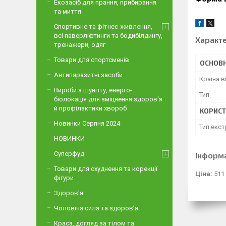
Екозасіб для прання, прибирання
та миття
Спортивне та фітнес-живлення,
всі паверліфтинги та бодибілдингу,
Характ
тренажери, одяг
Товари для спортсменів
ОСНОВН
Антипаразитні засоби
Країна 
Вироби з шунгіту, енерго-
Тип
біолокація для зміцнення здоров'я
й профілактики хвороб
КОРИСТ
Новинки Серпня 2024
Тип екст
НОВИНКИ
Суперфуд
Інформ
Товари для схуднення та корекції
Ціна:
511
фігури
Здоров'я
Чоловіча сила та здоров’я
Краса, догляд за тілом та