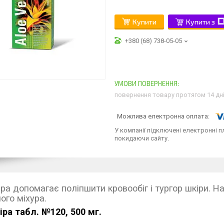
Купити
Купити з
+380 (68) 738-05-05
повернення товару протягом 14 дн
У компанії підключені електронні п
покидаючи сайту.
іра допомагає поліпшити кровообіг і тургор шкіри. 
ого міхура.
іра табл. №120, 500 мг.