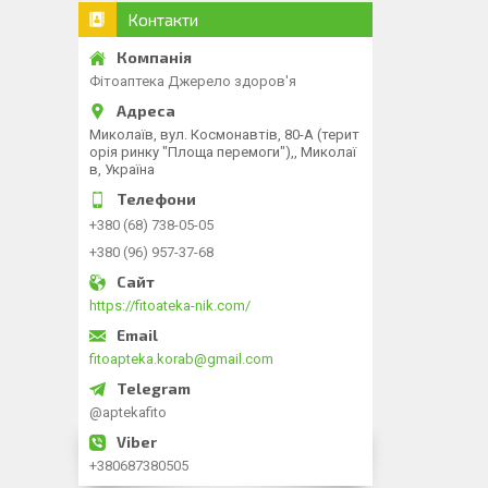
Контакти
Фітоаптека Джерело здоров'я
Миколаїв, вул. Космонавтів, 80-А (терит
орія ринку "Площа перемоги"),, Миколаї
в, Україна
+380 (68) 738-05-05
+380 (96) 957-37-68
https://fitoateka-nik.com/
fitoapteka.korab@gmail.com
@aptekafito
+380687380505