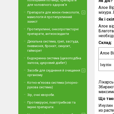
поліпшення потенції, препарати
Як діє?
для чоловічого здоров'я
Алое Ві
міхура.
Препарати для жінок-гінекологія,
мамологія й протипухлинний
Як і ск
захист
Алое ві
Протипухлинні, онкопротекторні
Благотв
препарати, антиоксиданти
необхід
Дихальна система, грип, застуда,
Склад:
пневмонія, бронхіт, синусит,
гайморит
Алое Ві
Ендокринна система (щизоподібна
залоза, цукровий діабет)
Інулін
Засоби для схуднення й очищення
організму
Лікарсь
Котно-м'язова система (опорно-
Збирают
рухова система)
максима
Зір, очні хвороби.
Що таке 
Противірусні, повітгрибкові та
Инулин 
імунні препарати.
из раст