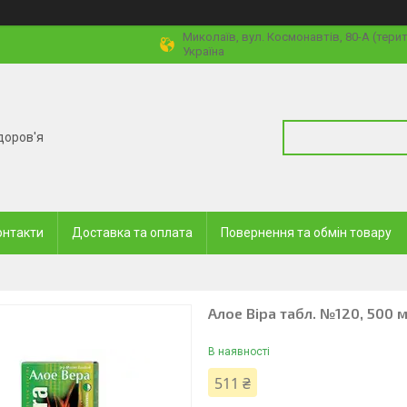
Миколаїв, вул. Космонавтів, 80-А (тери
Україна
доров'я
онтакти
Доставка та оплата
Повернення та обмін товару
Алое Віра табл. №120, 500 м
В наявності
511 ₴