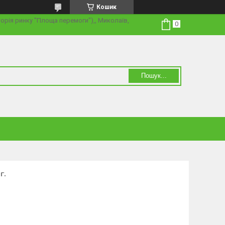
Кошик
торія ринку "Площа перемоги"),, Миколаїв,
Пошук...
г.