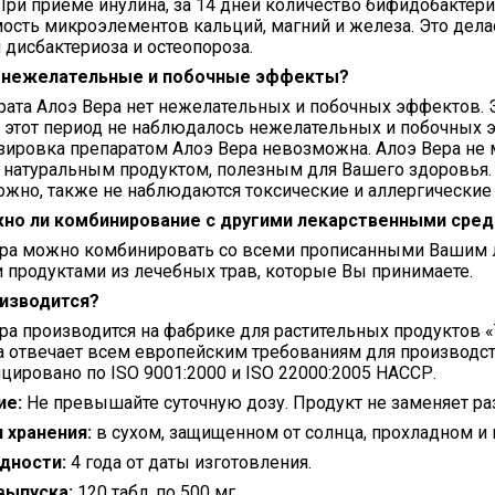
 При приеме инулина, за 14 дней количество бифидобактери
ость микроэлементов кальций, магний и железа. Это де
 дисбактериоза и остеопороза.
и нежелательные и побочные эффекты?
рата Алоэ Вера нет нежелательных и побочных эффектов. Э
за этот период не наблюдалось нежелательных и побочных 
ировка препаратом Алоэ Вера невозможна. Алоэ Вера не м
 натуральным продуктом, полезным для Вашего здоровья. 
жно, также не наблюдаются токсические и аллергические
но ли комбинирование с другими лекарственными сред
ра можно комбинировать со всеми прописанными Вашим л
 продуктами из лечебных трав, которые Вы принимаете.
оизводится?
ра производится на фабрике для растительных продуктов «
 отвечает всем европейским требованиям для производс
цировано по ISO 9001:2000 и ISO 22000:2005 НАССР.
ие:
Не превышайте суточную дозу. Продукт не заменяет ра
 хранения:
в сухом, защищенном от солнца, прохладном и 
дности:
4 года от даты изготовления.
выпуска:
120 табл. по 500 мг.