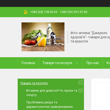
+380 (68) 738-05-05
+380 (96) 957-37-68
Фіто-аптека "Джерело
здоров'я"- товари для з
та красоти
Головна
Товари та послуги
Про нас
К
Товари та послуги
Вітаміни для довголіття, краси та
спорту
Проблемна шкіра та
дерматологічні захворювання.