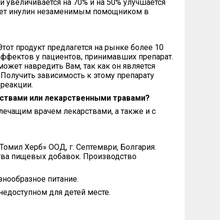
и увеличивается на 70% и на 50% улучшается
лает инулин незаменимым помощником в
тот продукт предлагется на рынке более 10
эффектов у пациентов, принимавших препарат.
ожет навредить Вам, так как он является
Получить зависимость к этому препарату
 реакции.
ствами или лекарственными травами?
ечащим врачем лекарствами, а также и с
Томил Херб» ООД, г. Септември, Болгария.
тва пищевых добавок. Производство
знообразное питание.
недоступном для детей месте.