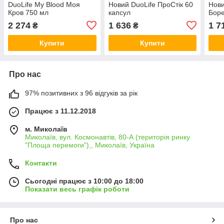
DuoLife My Blood Моя
Новий DuoLife ПроСтік 60
Нови
Кров 750 мл
капсул
Боре
2 274
1 636
1 7
₴
₴
Купити
Купити
Про нас
97% позитивних з 96 відгуків за рік
Працює з 11.12.2018
м. Миколаїв
Миколаїв, вул. Космонавтів, 80-А (територія ринку
"Площа перемоги"),, Миколаїв, Україна
Контакти
Сьогодні працює з 10:00 до 18:00
Показати весь графік роботи
Про нас