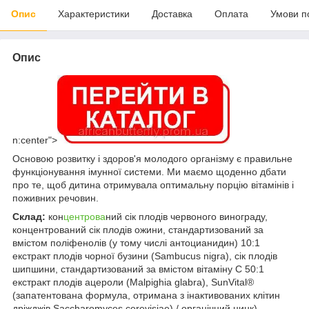
Опис
Характеристики
Доставка
Оплата
Умови п
Опис
n:center">
Основою розвитку і здоров'я молодого організму є правильне
функціонування імунної системи. Ми маємо щоденно дбати
про те, щоб дитина отримувала оптимальну порцію вітамінів і
поживних речовин.
Склад:
кон
центрова
ний сік плодів червоного винограду,
концентрований сік плодів ожини, стандартизований за
вмістом поліфенолів (у тому числі антоцианидин) 10:1
екстракт плодів чорної бузини (Sambucus nigra), сік плодів
шипшини, стандартизований за вмістом вітаміну С 50:1
екстракт плодів ацероли (Malpighia glabra), SunVital®
(запатентована формула, отримана з інактивованих клітин
дріжджів Saccharomyces cerevisiae) / органічний цинк),