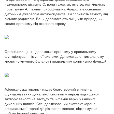
натурального вітаміну C, вони також містять велику кількість
провітаміну A, тіаміну і рибофлавіну. Ацерола є основним
дієтичним джерелом антиоксидантів, які сприяють захисту від
вільних радикалів. Вони допомагають зміцнити природний
захист організму від окисного стресу.
Органічний цинк - допомагає організму у правильному
функціонуванні імунної системи. Допомагає оптимальному
кислотно-лужного балансу і правильним когнітивних функцій.
Африканська герань - надає благотворний вплив на
функціонування дихальної системи у період підвищеної
захворюваності на застуду та інфекції верхніх і нижніх
дихальних шляхів. Стандартизований екстракт кореня
африканської герані діє різноспрямовано, підтримуючи
роботу імунної системи.