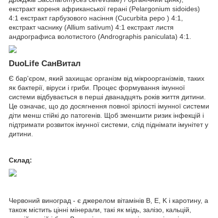
екстракт кореня африканської герані (Pelargonium sidoides)
4:1 екстракт гарбузового насіння (Cucurbita pepo ) 4:1,
екстракт часнику (Allium sativum) 4:1 екстракт листя
андрографиса волотистого (Andrographis paniculata) 4:1.
DuoLife СанВитал
Є бар'єром, який захищає організм від мікроорганізмів, таких
як бактерії, віруси і гриби. Процес формування імунної
системи відбувається в перші дванадцять років життя дитини.
Це означає, що до досягнення повної зрілості імунної системи
діти менш стійкі до патогенів. Щоб зменшити ризик інфекцій і
підтримати розвиток імунної системи, слід піднімати імунітет у
дитини.
Склад:
Червоний виноград - є джерелом вітамінів B, E, K і каротину, а
також містить цінні мінерали, такі як мідь, залізо, кальцій,