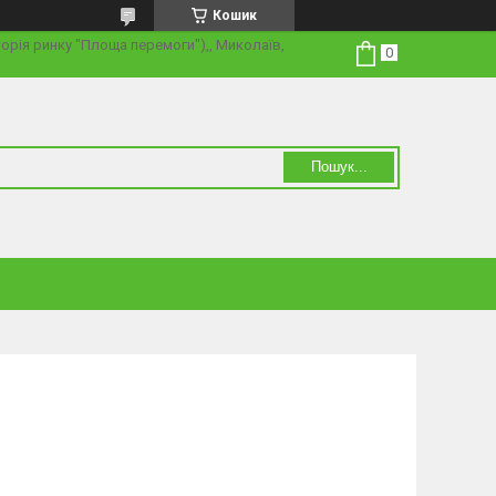
Кошик
торія ринку "Площа перемоги"),, Миколаїв,
Пошук...