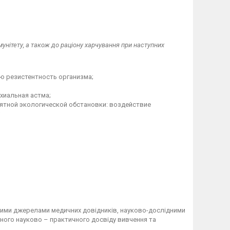
унітету, а також до раціону харчування при наступних
 резистентность организма;
хиальная астма;
ятной экологической обстановки: воздействие
;
рними джерелами медичних довідників, науково-дослідними
сного науково – практичного досвіду вивчення та