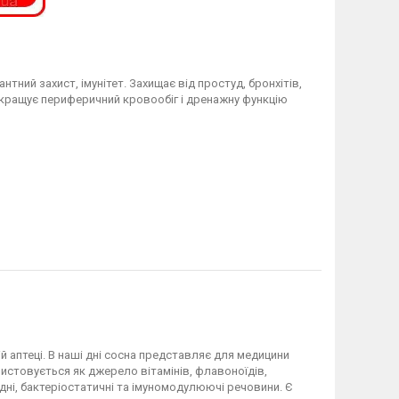
ий захист, імунітет. Захищає від простуд, бронхітів,
покращує периферичний кровообіг і дренажну функцію
ій аптеці. В наші дні сосна представляє для медицини
ористовується як джерело вітамінів, флавоноїдів,
идні, бактеріостатичні та імуномодулюючі речовини. Є