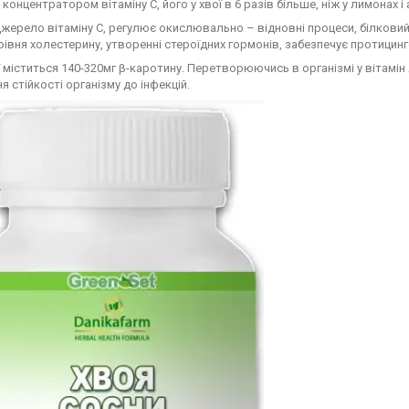
концентратором вітаміну С, його у хвої в 6 разів більше, ніж у лимонах і
джерело вітаміну С, регулює окислювально – відновні процеси, білковий
рівня холестерину, утворенні стероїдних гормонів, забезпечує протицинго
ої міститься 140-320мг β-каротину. Перетворюючись в організмі у вітамі
я стійкості організму до інфекцій.