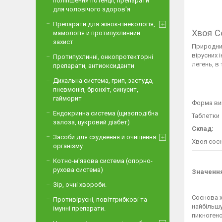
поліпшення потенції, препарати
для чоловічого здоров'я
Препарати для жінок-гінекологія,
Хвоя С
мамологія й протипухлинний
захист
Природний
вірусних 
Протипухлинні, онкопротекторні
легень, в 
препарати, антиоксиданти
Дихальна система, грип, застуда,
пневмонія, бронхіт, синусит,
гайморит
Форма ви
Ендокринна система (щизоподібна
Таблетки
залоза, цукровий діабет)
Склад:
Засоби для схуднення й очищення
Хвоя сосн
організму
Котно-м'язова система (опорно-
рухова система)
Значення
Зір, очні хвороби.
Соснова х
Противірусні, повітгрибкові та
найбільшу
імунні препарати.
пикногено