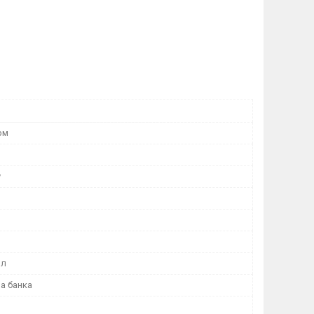
рм
у
ол
а банка