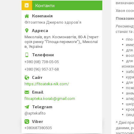
визначаюч
Контакти
Хвоя сосн
Показанн
Фітоаптека Джерело здоров'я
Рекоменду
станах та
Миколаїв, вул. Космонавтів, 80-А (терит
гіпо
орія ринку "Площа перемоги"),, Миколаї
имм
в, Україна
для 
вос
для
+380 (68) 738-05-05
иониз
+380 (96) 957-37-68
забо
кур
для 
https://fitoateka-nik.com/
пож
анем
fitoapteka.korab@gmail.com
алер
шкір
кров
@aptekafito
син
* Дані пр
+380687380505
даними, р
застосува