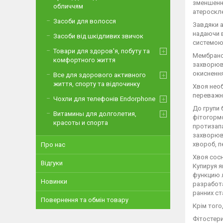
зменшення
обличчям
атероскле
Засоби для волосся
Завдяки а
надаючи в
Засоби від шкідливих звичок
системою 
Товари для здоров'я, побуту та
Мембранос
комфортного життя
захворюва
окиснення
Все для здорового активного
життя, спорту та відпочинку
Хвоя необ
переважна
Чохли для телефонів Endorphone
До групи 
Витамины для долголетия,
фітогормо
красоты и спорта
протизапа
захворюва
хвороб, п
Про нас
Хвоя сос
Відгуки
Купируя 
функцию 
Новинки
разработ
ранних ст
Повернення та обмін товару
Крім того
Фітостери