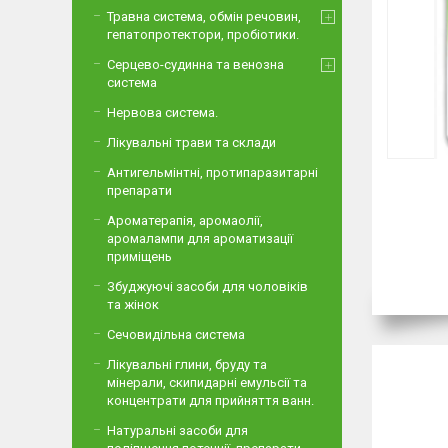
Травна система, обмін речовин,
гепатопротектори, пробіотики.
Серцево-судинна та венозна
система
Нервова система.
Лікувальні трави та склади
Антигельмінтні, протипаразитарні
препарати
Ароматерапія, аромаолії,
аромалампи для ароматизації
приміщень
Збуджуючі засоби для чоловіків
та жінок
Сечовидільна система
Лікувальні глини, бруду та
мінерали, скипидарні емульсії та
концентрати для прийняття ванн.
Натуральні засоби для