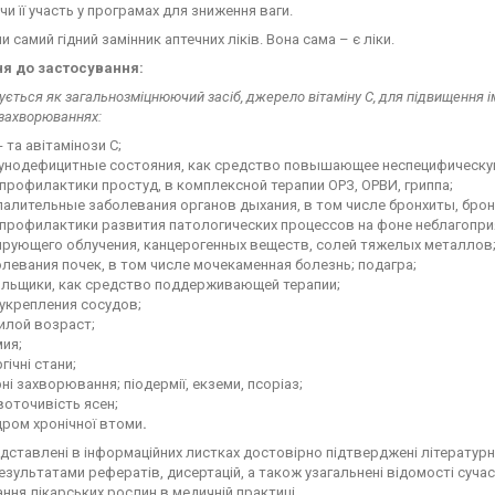
и її участь у програмах для зниження ваги.
и самий гідний замінник аптечних ліків. Вона сама – є ліки.
я до застосування:
ється як загальнозміцнюючий засіб, джерело вітаміну С, для підвищення ім
 захворюваннях:
 - та авітамінози С;
унодефицитные состояния, как средство повышающее неспецифическую
профилактики простуд, в комплексной терапии ОРЗ, ОРВИ, гриппа;
палительные заболевания органов дыхания, в том числе бронхиты, брон
 профилактики развития патологических процессов на фоне неблагопри
ирующего облучения, канцерогенных веществ, солей тяжелых металлов
левания почек, в том числе мочекаменная болезнь; подагра;
ильщики, как средство поддерживающей терапии;
укрепления сосудов;
илой возраст;
ия;
гічні стани;
ні захворювання; піодермії, екземи, псоріаз;
оточивість ясен;
дром хронічної втоми
.
едставлені в інформаційних листках достовірно підтверджені літерату
езультатами рефератів, дисертацій, а також узагальнені відомості суча
ння лікарських рослин в медичній практиці