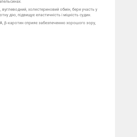
 апельсинах.
, вуглеводний, холестериновий обмін, бере участь у
тну дію, підвищує еластичність і міцність судин.
н А, β-каротин сприяє забезпеченню хорошого зору,