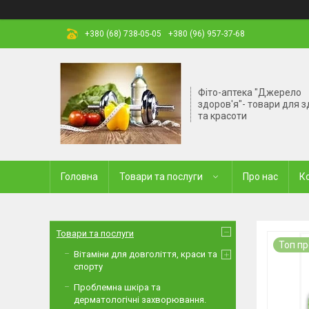
+380 (68) 738-05-05
+380 (96) 957-37-68
Фіто-аптека "Джерело
здоров'я"- товари для з
та красоти
Головна
Товари та послуги
Про нас
К
Товари та послуги
Топ п
Вітаміни для довголіття, краси та
спорту
Проблемна шкіра та
дерматологічні захворювання.