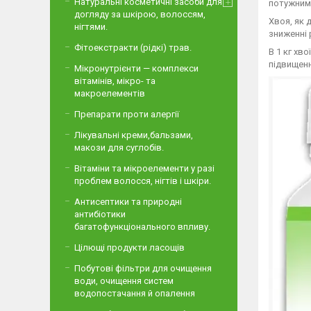
Натуральні косметичні засоби для
потужним 
догляду за шкірою, волоссям,
Хвоя, як 
нігтями.
зниженні 
Фітоекстракти (рідкі) трав.
В 1 кг хв
підвищенн
Мікронутрієнти — комплекси
вітамінів, мікро- та
макроелементів
Препарати проти алергії
Лікувальні креми,бальзами,
макози для суглобів.
Вітаміни та мікроелементи у разі
проблем волосся, нігтів і шкіри.
Антисептики та природні
антибіотики
багатофункціонального впливу.
Цілющі продукти ласощів
Побутові фільтри для очищення
води, очищення систем
водопостачання й опалення