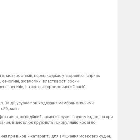
ими властивостями, перешкоджає утворенню і сприяє
 сечогінні, жовчогінні властивості сосни
нні легенів, а також як кровоочисний засіб.
нол. За дії, усуває пошкодження мембран вільними
в 50 разів.
ективна, як надійний захисник судин і рекомендована при
анин, відновлює пружність і циркуляцію крові по
ня при віковій катаракті, для зміцнення мозкових судин,