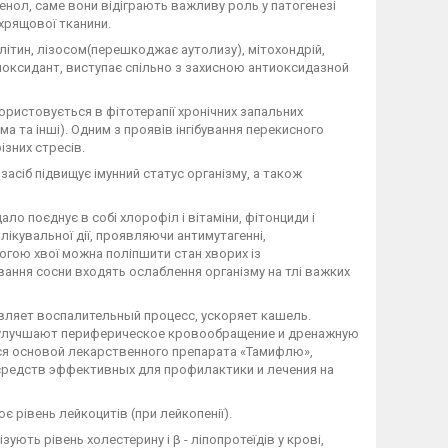
генол, саме вони відіграють важливу роль у патогенезі
хрящової тканини.
літин, лізосом(перешкоджає аутолизу), мітохондрій,
тиоксидант, виступає спільно з захисною антиоксидазной
ористовується в фітотерапії хронічних запальних
а та інші). Одним з проявів інгібування перекисного
ізних стресів.
 засіб підвищує імунний статус організму, а також
ло поєднує в собі хлорофіл і вітаміни, фітонциди і
лікувальної дії, проявляючи антимутагенні,
огою хвої можна поліпшити стан хворих із
ання сосни входять ослаблення організму на тлі важких
вляет воспалительный процесс, ускоряет кашель.
и улучшают периферическое кровообращение и дренажную
ся основой лекарственного препарата «Тамифлю»,
средств эффективных для профилактики и лечения на
є рівень лейкоцитів (при лейкопенії).
ують рівень холестерину і β - ліпопротеїдів у крові,