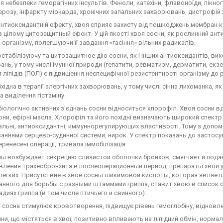
 небезпеки геморагічних інсультів. Феноли, катехіни, флавоноїди, пікно
розу, інфаркту міокарда, хронічних запальних захворювань, дистрофій 
нтиоксидантній ефекту, хвоя сприяє захисту від пошкоджень мембран к
 цілому цитозащитный ефект. У цій якості хвоя сосни, як рослинний ан
організму, полегшуючи її завдання «гасіння» вільних радикалів.
табілізуючу та цитозащитное дію сосни, як і інших антиоксидантів, вик
нь, у тому числі імунної природи (гепатити, ревматизм, дерматити, екзем
 ліпідів (ПОЛ) є підвищення неспецифічної резистентності організму до р
хідна в терапії алергічних захворювань, у тому числі сінна лихоманка, як
 виділення гістаміну.
біологічно активних з'єднань сосни відноситься хлорофіл. Хвоя сосни вда
ни, ефірні масла. Хлорофіл та його похідні визначають широкий спектр 
льні, антиоксидантні, иммуннорегулирующих властивості. Тому з допом
ннями серцево-судинної системи, нирок. У спектр показань до застосув
еренесені операції, тривала іммобілізація.
ны возбуждает секрецию слизистой оболочки бронхов, смягчает и пода
явления трахеобронхита в послеоперационный период, препараты хво
легких. Присутствие в хвое сосны шикимовой кислоты, которая являет
анного для борьбы с разными штаммами гриппа, ставит хвою в список 
адиях гриппа (в том числе птичьего и свинного).
, сосна стимулює кровотворення, підвищує рівень гемоглобіну, відновлю
ни, що містяться в хвої, позитивно впливають на ліпідний обмін, нормаліз