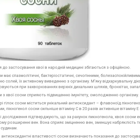
 до застосування хвої в народній медицині збігаються з офіційною.
и має спазмолітичні, бактеріостатичні, сечогінними, болезаспокійлив
ю солей, їх активному виведенню з організму. М'яку відхаркувальну дію,
вуються при захворюваннях верхніх дихальних шляхів, бронхітах, запале
 з хвої сосни сприяють підвищенню імунітету, омолодженню організму.
корі гілок сосни міститься унікальний антиоксидант – флавоноїд пікноге
и, пікногенол сосни сильніше вітаміну С в 20 разів активніше вітаміну Е 
 дослідження підтверджують, що за рахунок пикногенола, хвоя сосни еф
му розширенні вен. Вона сприяє зміцненню вен, зменшує набряклість тк
 судинам.
, антиоксидантні властивості сосни визначають показання до застосуван