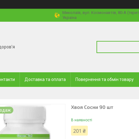
Миколаїв, вул. Космонавтів, 80-А (тери
Україна
доров'я
онтакти
Доставка та оплата
Повернення та обмін товару
Хвоя Сосни 90 шт
родаж
В наявності
201 ₴