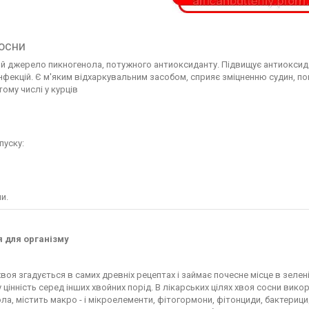
осни
 джерело пикногенола, потужного антиоксиданту. Підвищує антиоксидантн
інфекцій. Є м'яким відхаркувальним засобом, сприяє зміцненню судин, 
тому числі у курців
пуску:
и.
 для організму
воя згадується в самих древніх рецептах і займає почесне місце в зелен
 цінність серед інших хвойних порід. В лікарських цілях хвоя сосни вик
ла, містить макро - і мікроелементи, фітогормони, фітонциди, бактериц