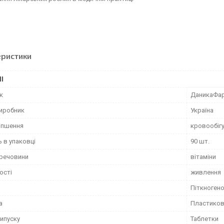
еристики
І
к
ДаникаФа
виробник
Україна
іпшення
кровообіг
ь в упаковці
90 шт.
 речовини
вітаміни
ості
живлення
Піткноген
а
Пластиков
ипуску
Таблетки