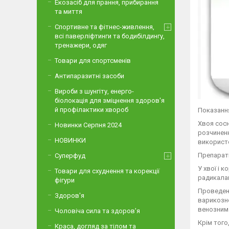
Екозасіб для прання, прибирання
та миття
Спортивне та фітнес-живлення,
всі паверліфтинги та бодибілдингу,
тренажери, одяг
Товари для спортсменів
Антипаразитні засоби
Вироби з шунгіту, енерго-
біолокація для зміцнення здоров'я
й профілактики хвороб
Показання
Хвоя сосн
Новинки Серпня 2024
розчиненн
НОВИНКИ
використо
Препарати
Суперфуд
У хвої і 
Товари для схуднення та корекції
радикалам
фігури
Проведені
Здоров'я
варикозно
венозним
Чоловіча сила та здоров’я
Крім того
Краса, догляд за тілом та