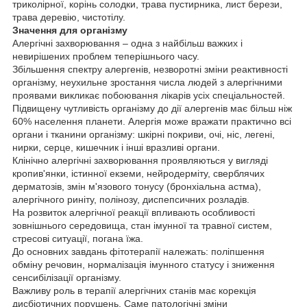
триколірної, корінь солодки, трава пустирника, лист берези,
трава деревію, чистотілу.
Значення для організму
Алергічні захворювання – одна з найбільш важких і
невирішених проблем теперішнього часу.
Збільшення спектру алергенів, незворотні зміни реактивності
організму, неухильне зростання числа людей з алергічними
проявами викликає побоювання лікарів усіх спеціальностей.
Підвищену чутливість організму до дії алергенів має більш ніж
60% населення планети. Алергія може вражати практично всі
органи і тканини організму: шкірні покриви, очі, ніс, легені,
нирки, серце, кишечник і інші вразливі органи.
Клінічно алергічні захворювання проявляються у вигляді
кропив'янки, істинної екземи, нейродерміту, сверблячих
дерматозів, змін м'язового тонусу (бронхіальна астма),
алергічного риніту, полінозу, диспепсичних розладів.
На розвиток алергічної реакції впливають особливості
зовнішнього середовища, стан імунної та травної систем,
стресові ситуації, погана їжа.
До основних завдань фітотерапії належать: поліпшення
обміну речовин, нормалізація імунного статусу і зниження
сенсибілізації організму.
Важливу роль в терапії алергічних станів має корекція
дисбіотичних порушень. Саме патологічні зміни