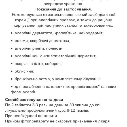
осередках ураження.
Показання до застосування.
Рекомендується як загальнозміцнюючий засіб дієтичної
корекції при алергічних проявах, а також до раціону
харчування при наступних станах та захворюваннях:
алергічні дерматити, кропив'янка, нейродерміт;
екземи; сверблячі дерматози;
алергічні риніти, полінози;
алергічні кон'юнктивіти;атопічний дерматит;
псоріаз, вітіліго, себорея;
облисіння;
бронхіальна астма, у комплексному лікуванні;
для ослаблення патологічних проявів шкірної та інших
форм алергії.
Спосіб застосування та дози
По 2 таблетки 2-3 рази на день за 30 хвилин до їжі.
Лікувально-профілактичний курс 8-12 тижнів.
При необхідності повторити.
Прийом фітопрепарату не скасовує призначення лікаря