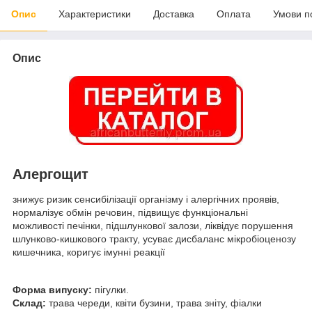
Опис
Характеристики
Доставка
Оплата
Умови п
Опис
Алергощит
знижує ризик сенсибілізації організму і алергічних проявів,
нормалізує обмін речовин, підвищує функціональні
можливості печінки, підшлункової залози, ліквідує порушення
шлунково-кишкового тракту, усуває дисбаланс мікробіоценозу
кишечника, коригує імунні реакції
Форма випуску:
пігулки.
Склад:
трава череди, квіти бузини, трава зніту, фіалки