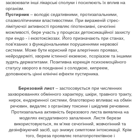
засвоювати інші лікарські сполуки і посилюють їх вплив на
організм.
Пустирник
– володіє седативними, протизапальними,
спазмолітичними властивостями. При вираженій стрес-
лімітуючої активності проявляє гіпотензивні, сечогінні
можливості, бере участь у процесах детоксикаційної захисту
при ендо - і екзотоксікозах. Його призначають при станах,
пов'язаних з функціональними порушеннями нервової
системи. Може бути корисний при алергічних проявах,
нейродерміті, хворим істинної екземою, псоріазом та іншими
зудять дерматитами. Позитивна корекція психоемоційного
статусу хворого в поєднанні з солодкою, кипреем,
доповнюють цінні клінічні ефекти пустирника.
Березовий лист
– застосовується при численних
захворюваннях обмінного характеру, шкіри, травного тракту,
нирок, ендокринної системи, благотворно впливає на обмін
речовин, видаляє з організму токсини і шкідливі речовини.
Протизапальна активність березового листа виявлена на
моделях ексудативного запалення. Листя берези
використовуються, як м'яке сечогінний, жовчогінний та
дезінфікуючий засіб, що знижує симптоми інтоксикації. Крім
того, береза проявляє гепатопротектівное і