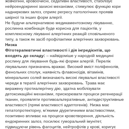
жовчогінні, кровоочисні, седативні властивості, стабілізує
нейроендокринні захисні механізми, стимулює функцію кори
надниркових залоз, сприяє регресу патологічних проявів
шкірної та інших форм алергії.
Не будучи альтернативою медикаментозному лікуванню,
рослинна комбінація буде корисна для пацієнтів, у
комплексному лікуванні алергічних реакцій сповільненого
типу, а також як засіб профілактики алергічних захворювань.
Низка
Фітотерапевтичні властивості і дія інгредієнтів, що
входять до складу:
– найвідоміше у народній медицині
рослину для лікування будь-які форми алергій. Перелік
лікувальних призначень вражає. Високий вміст поліфенолів,
фенольних сполук, наявність флавоноїдів, вітамінів,
мінеральних солей визначають високі лікувальні властивості
череди в терапії алергічних захворювань. Трава має
виражену протиалергічну дію, здатна мобілізувати
детоксикаційні механізми, прискорювати процеси регенерації
тканин, проявляти противоальтеративные, антидеструктивные
властивості (прямі властивості адаптогенів). Низка має
гепатопротекторну, м'якими діуретичними властивостями,
позитивно впливає на процеси кровотворення, діяльність
ендокринних залоз, посилює гуморальний імунітет,
підвищуючи рівень фагоцитів, нейтрофілів у крові, коригує