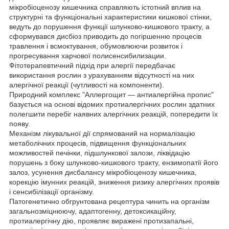
мікробіоценозу кишечника справляють істотний вплив на
структурні та функціональні характеристики кишкової стінки,
ведуть до порушення функції шлунково-кишкового тракту, а
сформувався дисбіоз приводить до погіршенню процесів
травлення і всмоктування, обумовлюючи розвиток і
прогресування харчової полисенсибилизации.
Фітотерапевтичний підхід при алергії передбачає
використання рослин з урахуванням відсутності на них
алергічної реакції (чутливості на компоненти).
Природний комплекс "Аллергощит — антиалергійна пропис"
базується на основі відомих протиалергічних рослин здатних
полегшити перебіг наявних алергічних реакцій, попередити їх
появу.
Механізм лікувальної дії спрямований на нормалізацію
метаболічних процесів, підвищення функціональних
можливостей печінки, підшлункової залози, ліквідацію
порушень з боку шлунково-кишкового тракту, ензимопатії його
залоз, усунення дисбалансу мікробіоценозу кишечника,
корекцію імунних реакцій, зниження ризику алергічних проявів
і сенсибілізації організму.
Патогенетично обгрунтована рецептура чинить на організм
загальнозміцнюючу, адаптогенну, детоксикаційну,
протиалергічну дію, проявляє виражені протизапальні,