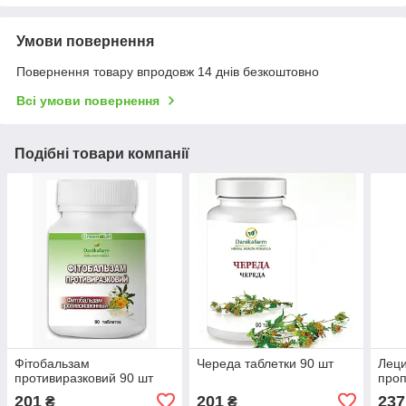
Умови повернення
Повернення товару впродовж 14 днів безкоштовно
Всі умови повернення
Подібні товари компанії
Фітобальзам
Череда таблетки 90 шт
Леци
противиразковий 90 шт
проп
201
201
237
₴
₴