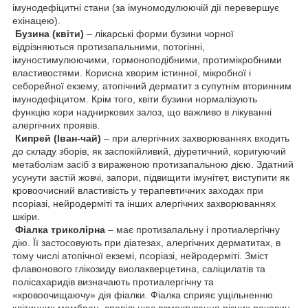
імунодефіцитні стани (за імуномодулюючій дії перевершує
ехінацею).
Бузина (квіти)
– лікарські форми бузини чорної
відрізняються протизапальними, потогінні,
імуностимулюючими, гормоноподібними, протимікробними
властивостями. Корисна хворим істинної, мікробної і
себорейної екзему, атопічний дерматит з супутнім вторинним
імунодефіцитом. Крім того, квіти бузини нормалізують
функцію кори надниркових залоз, що важливо в лікуванні
алергічних проявів.
Кипрей (Іван-чай)
– при алергічних захворюваннях входить
до складу зборів, як заспокійливий, діуретичний, коригуючий
метаболізм засіб з вираженою протизапальною дією. Здатний
усунути застій жовчі, запори, підвищити імунітет, виступити як
кровоочисний властивість у терапевтичних заходах при
псоріазі, нейродерміті та інших алергічних захворюваннях
шкіри.
Фіалка триколірна
– має протизапальну і протиалергічну
дію. Її застосовують при діатезах, алергічних дерматитах, в
тому числі атопічної екземі, псоріазі, нейродерміті. Зміст
флавонового глікозиду виолакверцетина, саліцилатів та
полісахаридів визначають протиалергічну та
«кровоочищаючу» дія фіалки. Фіалка сприяє ущільненню
клітинних мембран, сповільнює всмоктування різних речовин