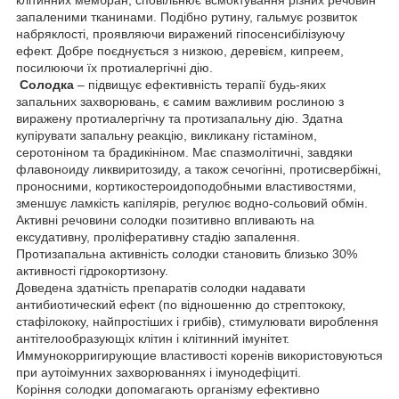
запаленими тканинами. Подібно рутину, гальмує розвиток
набряклості, проявляючи виражений гіпосенсибілізуючу
ефект. Добре поєднується з низкою, деревієм, кипреем,
посилюючи їх протиалергічні дію.
Солодка
– підвищує ефективність терапії будь-яких
запальних захворювань, є самим важливим рослиною з
виражену протиалергічну та протизапальну дію. Здатна
купірувати запальну реакцію, викликану гістаміном,
серотоніном та брадикініном. Має спазмолітичні, завдяки
флавоноиду ликвиритозиду, а також сечогінні, протисвербіжні,
проносними, кортикостероидоподобными властивостями,
зменшує ламкість капілярів, регулює водно-сольовий обмін.
Активні речовини солодки позитивно впливають на
ексудативну, проліферативну стадію запалення.
Протизапальна активність солодки становить близько 30%
активності гідрокортизону.
Доведена здатність препаратів солодки надавати
антибиотический ефект (по відношенню до стрептококу,
стафілококу, найпростіших і грибів), стимулювати вироблення
антітелообразующіх клітин і клітинний імунітет.
Иммунокорригирующие властивості коренів використовуються
при аутоімунних захворюваннях і імунодефіциті.
Коріння солодки допомагають організму ефективно