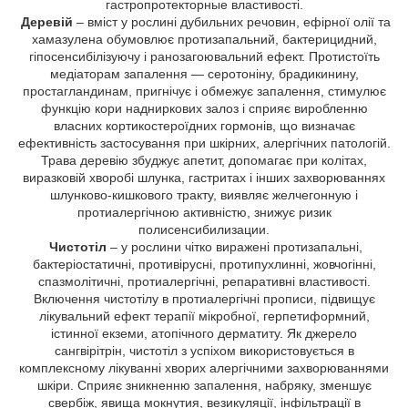
гастропротекторные властивості.
Деревій
– вміст у рослині дубильних речовин, ефірної олії та
хамазулена обумовлює протизапальний, бактерицидний,
гіпосенсибілізуючу і ранозагоювальний ефект. Протистоїть
медіаторам запалення — серотоніну, брадикинину,
простагландинам, пригнічує і обмежує запалення, стимулює
функцію кори надниркових залоз і сприяє виробленню
власних кортикостероїдних гормонів, що визначає
ефективність застосування при шкірних, алергічних патологій.
Трава деревію збуджує апетит, допомагає при колітах,
виразковій хворобі шлунка, гастритах і інших захворюваннях
шлунково-кишкового тракту, виявляє желчегонную і
протиалергічною активністю, знижує ризик
полисенсибилизации.
Чистотіл
– у рослини чітко виражені протизапальні,
бактеріостатичні, противірусні, протипухлинні, жовчогінні,
спазмолітичні, протиалергічні, репаративні властивості.
Включення чистотілу в протиалергічні прописи, підвищує
лікувальний ефект терапії мікробної, герпетиформний,
істинної екземи, атопічного дерматиту. Як джерело
сангвірітрін, чистотіл з успіхом використовується в
комплексному лікуванні хворих алергічними захворюваннями
шкіри. Сприяє зникненню запалення, набряку, зменшує
свербіж, явища мокнутия, везикуляції, інфільтрації в