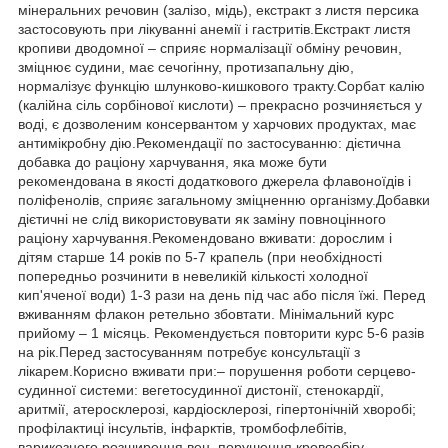
мінеральних речовин (залізо, мідь), екстракт з листя персика
застосовують при лікуванні анемії і гастритів.Екстракт листя
кропиви дводомної – сприяє нормалізації обміну речовин,
зміцнює судини, має сечогінну, протизапальну дію,
нормалізує функцію шлунково-кишкового тракту.Сорбат калію
(калійна сіль сорбінової кислоти) – прекрасно розчиняється у
воді, є дозволеним консервантом у харчових продуктах, має
антимікробну дію.Рекомендації по застосуванню: дієтична
добавка до раціону харчування, яка може бути
рекомендована в якості додаткового джерела флавоноїдів і
поліфенолів, сприяє загальному зміцненню організму.Добавки
дієтичні не слід використовувати як заміну повноцінного
раціону харчування.Рекомендовано вживати: дорослим і
дітям старше 14 років по 5-7 крапель (при необхідності
попередньо розчинити в невеликій кількості холодної
кип'яченої води) 1-3 рази на день під час або після їжі. Перед
вживанням флакон ретельно збовтати. Мінімальний курс
прийому – 1 місяць. Рекомендується повторити курс 5-6 разів
на рік.Перед застосуванням потребує консультації з
лікарем.Корисно вживати при:– порушення роботи серцево-
судинної системи: вегетосудинної дистонії, стенокардії,
аритмії, атеросклерозі, кардіосклерозі, гіпертонічній хворобі;
профілактиці інсультів, інфарктів, тромбофлебітів,
варикозного розширення вен, порушення кровообігу,