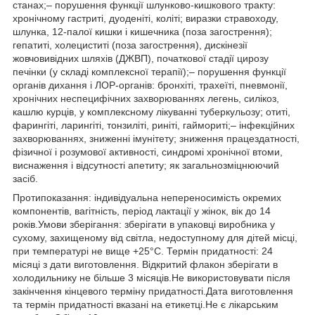
станах;– порушення функції шлунково-кишкового тракту:
хронічному гастриті, дуоденіті, коліті; виразки стравоходу,
шлунка, 12-палої кишки і кишечника (поза загострення);
гепатиті, холециститі (поза загострення), дискінезії
жовчовивідних шляхів (ДЖВП), початкової стадії цирозу
печінки (у складі комплексної терапії);– порушення функції
органів дихання і ЛОР-органів: бронхіті, трахеїті, пневмонії,
хронічних неспецифічних захворюваннях легень, силікоз,
кашлю курців, у комплексному лікуванні туберкульозу; отиті,
фарингіті, ларингіті, тонзиліті, риніті, гаймориті;– інфекційних
захворюваннях, зниженні імунітету; зниження працездатності,
фізичної і розумової активності, синдромі хронічної втоми,
виснаження і відсутності апетиту; як загальнозміцнюючий
засіб.
Протипоказання: індивідуальна непереносимість окремих
компонентів, вагітність, період лактації у жінок, вік до 14
років.Умови зберігання: зберігати в упаковці виробника у
сухому, захищеному від світла, недоступному для дітей місці,
при температурі не вище +25°С. Термін придатності: 24
місяці з дати виготовлення. Відкритий флакон зберігати в
холодильнику не більше 3 місяців.Не використовувати після
закінчення кінцевого терміну придатності.Дата виготовлення
та термін придатності вказані на етикетці.Не є лікарським