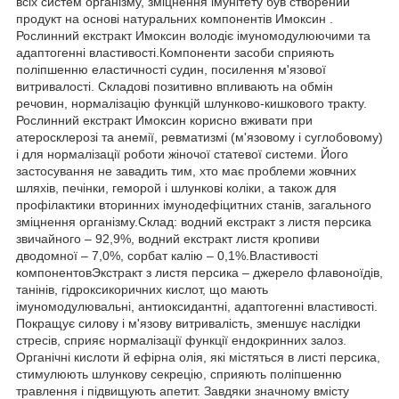
всіх систем організму, зміцнення імунітету був створений
продукт на основі натуральних компонентів Имоксин .
Рослинний екстракт Имоксин володіє імуномодулюючими та
адаптогенні властивості.Компоненти засоби сприяють
поліпшенню еластичності судин, посилення м'язової
витривалості. Складові позитивно впливають на обмін
речовин, нормалізацію функцій шлунково-кишкового тракту.
Рослинний екстракт Имоксин корисно вживати при
атеросклерозі та анемії, ревматизмі (м'язовому і суглобовому)
і для нормалізації роботи жіночої статевої системи. Його
застосування не завадить тим, хто має проблеми жовчних
шляхів, печінки, геморой і шлункові коліки, а також для
профілактики вторинних імунодефіцитних станів, загального
зміцнення організму.Склад: водний екстракт з листя персика
звичайного – 92,9%, водний екстракт листя кропиви
дводомної – 7,0%, сорбат калію – 0,1%.Властивості
компонентовЭкстракт з листя персика – джерело флавоноїдів,
танінів, гідроксикоричних кислот, що мають
імуномодулювальні, антиоксидантні, адаптогенні властивості.
Покращує силову і м'язову витривалість, зменшує наслідки
стресів, сприяє нормалізації функції ендокринних залоз.
Органічні кислоти й ефірна олія, які містяться в листі персика,
стимулюють шлункову секрецію, сприяють поліпшенню
травлення і підвищують апетит. Завдяки значному вмісту