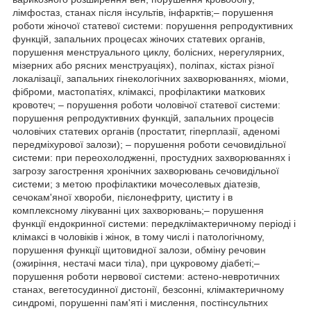
лімфостаз, станах після інсультів, інфарктів;– порушення
роботи жіночої статевої системи: порушення репродуктивних
функцій, запальних процесах жіночих статевих органів,
порушення менструального циклу, болісних, нерегулярних,
мізерних або рясних менструаціях), поліпах, кістах різної
локалізації, запальних гінекологічних захворюваннях, міоми,
фіброми, мастопатіях, клімаксі, профілактики маткових
кровотеч; – порушення роботи чоловічої статевої системи:
порушення репродуктивних функцій, запальних процесів
чоловічих статевих органів (простатит, гіперплазії, аденомі
передміхурової залози); – порушення роботи сечовидільної
системи: при переохолодженні, простудних захворюваннях і
загрозу загострення хронічних захворювань сечовидільної
системи; з метою профілактики мочесолевых діатезів,
сечокам'яної хвороби, пієлонефриту, циститу і в
комплексному лікуванні цих захворювань;– порушення
функції ендокринної системи: передклімактеричному періоді і
клімаксі в чоловіків і жінок, в тому числі і патологічному,
порушення функції щитовидної залози, обміну речовин
(ожиріння, нестачі маси тіла), при цукровому діабеті;–
порушення роботи нервової системи: астено-невротичних
станах, вегетосудинної дистонії, безсонні, клімактеричному
синдромі, порушенні пам'яті і мислення, постінсультних