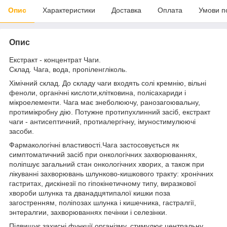
Опис
Характеристики
Доставка
Оплата
Умови п
Опис
Екстракт - концентрат Чаги.
Склад. Чага, вода, пропіленгліколь.
Хімічний склад. До складу чаги входять солі кремнію, вільні
феноли, органічні кислоти,клітковина, полісахариди і
мікроелементи. Чага має знеболюючу, ранозагоювальну,
протимікробну дію. Потужне протипухлинний засіб, екстракт
чаги - антисептичний, протиалергічну, імуностимулюючі
засоби.
Фармакологічні властивості.Чага застосовується як
симптоматичний засіб при онкологічних захворюваннях,
поліпшує загальний стан онкологічних хворих, а також при
лікуванні захворювань шлунково-кишкового тракту: хронічних
гастритах, дискінезії по гіпокінетичному типу, виразкової
хвороби шлунка та дванадцятипалої кишки поза
загостренням, поліпозах шлунка і кишечника, гастралгії,
энтералгии, захворюваннях печінки і селезінки.
Підвищує захисні функції організму, стимулює центральну