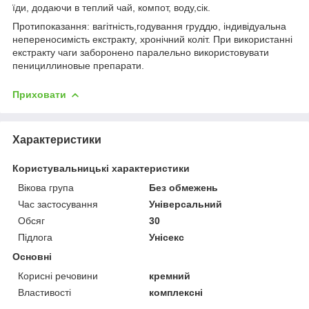
їди, додаючи в теплий чай, компот, воду,сік.
Протипоказання: вагітність,годування груддю, індивідуальна
непереносимість екстракту, хронічний коліт. При використанні
екстракту чаги заборонено паралельно використовувати
пенициллиновые препарати.
Приховати
Характеристики
Користувальницькі характеристики
Вікова група
Без обмежень
Час застосування
Універсальний
Обсяг
30
Підлога
Унісекс
Основні
Корисні речовини
кремний
Властивості
комплексні