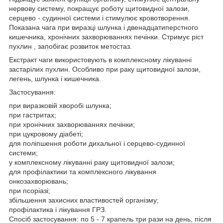
нервову систему, покращує роботу щитовидної залози,
серцево - судинної системи і стимулює кровотворення.
Показана чага при виразці шлунка і двенадцатиперстного
кишечника, хронічних захворюваннях печінки. Стримує ріст
пухлин , запобігає розвиток метостаз.
Екстракт чаги використовують в комплексному лікуванні
застарілих пухлин. Особливо при раку щитовидної залози,
легень, шлунка і кишечника.
Застосування:
при виразковій хворобі шлунка;
при гастритах;
при хронічних захворюваннях печінки;
при цукровому діабеті;
для поліпшення роботи дихальної і серцево-судинної
системи;
у комплексному лікуванні раку щитовидної залози;
для профілактики та комплексного лікування
онкозахворювань;
при псоріазі;
збільшення захисних властивостей організму;
профілактика і лікування ГРЗ.
Спосіб застосування: по 5 - 7 крапель три рази на день, після