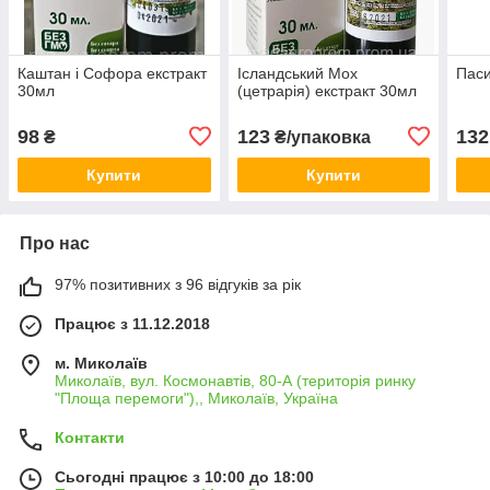
Каштан і Софора екстракт
Ісландський Мох
Паси
30мл
(цетрарія) екстракт 30мл
98
123
132
₴
₴/упаковка
Купити
Купити
Про нас
97% позитивних з 96 відгуків за рік
Працює з 11.12.2018
м. Миколаїв
Миколаїв, вул. Космонавтів, 80-А (територія ринку
"Площа перемоги"),, Миколаїв, Україна
Контакти
Сьогодні працює з 10:00 до 18:00