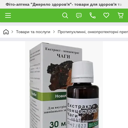
Фіто-аптека "Джерело здоров'я"- товари для здоров'я та к
Товари та послуги
Протипухлинні, онкопротекторні пре