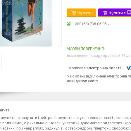
Купити
Купити з
+380 (68) 738-05-05
повернення товару протягом 14 дн
У компанії підключені електронні п
покидаючи сайту.
нгита
 шунгита екранувати і нейтралізовувати потужні геопатогенні і техно
о поля Землі, є унікальною. Пояс шунгітовий допомагає при гострих і х
частини: при невралгіях, радикуліті, остеохондрозі, гіпертонії, хвороба