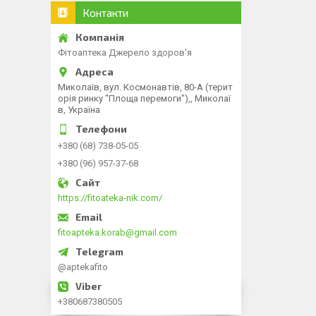
Контакти
Фітоаптека Джерело здоров'я
Миколаїв, вул. Космонавтів, 80-А (терит
орія ринку "Площа перемоги"),, Миколаї
в, Україна
+380 (68) 738-05-05
+380 (96) 957-37-68
https://fitoateka-nik.com/
fitoapteka.korab@gmail.com
@aptekafito
+380687380505