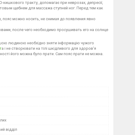
кишкового тракту, допомагає при неврозах, депресії,
итовым щебнем для массажа ступней ног. Перед тем как
 пояс можно носить, не снимая до появления явно
вами, после чего необходимо просушивать его на солнце
ншою людиною необхідно зняти інформацію чужого
т
а і не створювати на тілі шкідливого для здоров'я
ності його можна було прати. Сам пояс прати не можна.
лих
ий відділ