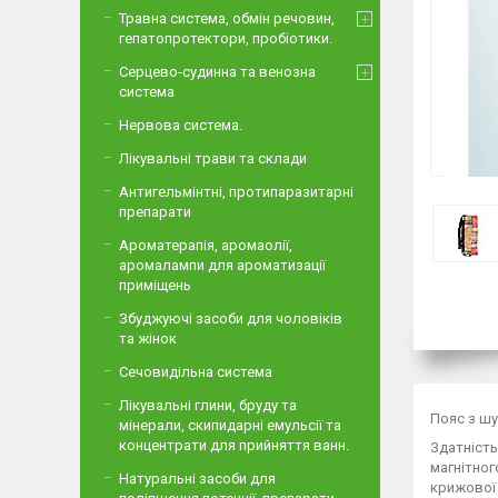
Травна система, обмін речовин,
гепатопротектори, пробіотики.
Серцево-судинна та венозна
система
Нервова система.
Лікувальні трави та склади
Антигельмінтні, протипаразитарні
препарати
Ароматерапія, аромаолії,
аромалампи для ароматизації
приміщень
Збуджуючі засоби для чоловіків
та жінок
Сечовидільна система
Лікувальні глини, бруду та
Пояс з шу
мінерали, скипидарні емульсії та
концентрати для прийняття ванн.
Здатність
магнітног
Натуральні засоби для
крижової 