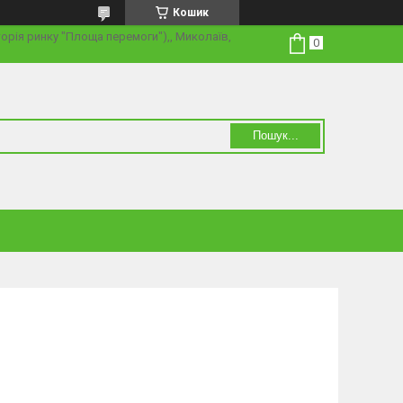
Кошик
торія ринку "Площа перемоги"),, Миколаїв,
Пошук...