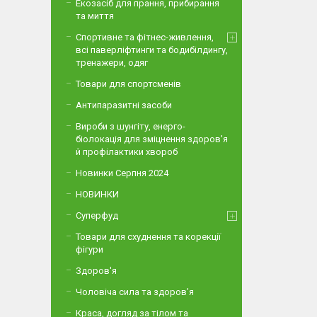
Екозасіб для прання, прибирання
та миття
Спортивне та фітнес-живлення,
всі паверліфтинги та бодибілдингу,
тренажери, одяг
Товари для спортсменів
Антипаразитні засоби
Вироби з шунгіту, енерго-
біолокація для зміцнення здоров'я
й профілактики хвороб
Новинки Серпня 2024
НОВИНКИ
Суперфуд
Товари для схуднення та корекції
фігури
Здоров'я
Чоловіча сила та здоров’я
Краса, догляд за тілом та