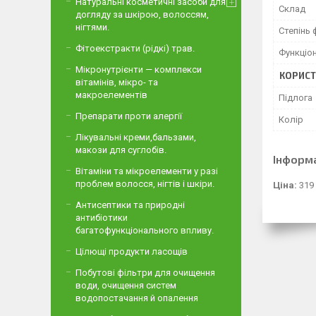
Натуральні косметичні засоби для
Склад
догляду за шкірою, волоссям,
нігтями.
Степінь 
Фітоекстракти (рідкі) трав.
Функціо
Мікронутрієнти — комплекси
КОРИСТ
вітамінів, мікро- та
макроелементів
Підлога
Препарати проти алергії
Колір
Лікувальні креми,бальзами,
макози для суглобів.
Інформ
Вітаміни та мікроелементи у разі
проблем волосся, нігтів і шкіри.
Ціна:
319
Антисептики та природні
антибіотики
багатофункціонального впливу.
Цілющі продукти ласощів
Побутові фільтри для очищення
води, очищення систем
водопостачання й опалення