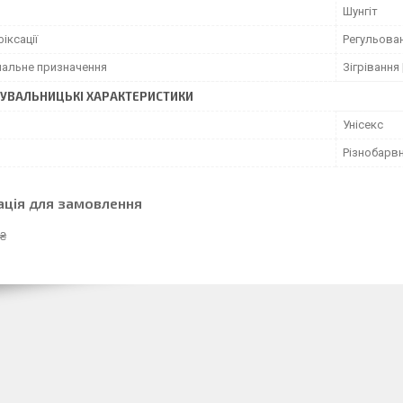
Шунгіт
фіксації
Регульова
нальне призначення
Зігрівання 
УВАЛЬНИЦЬКІ ХАРАКТЕРИСТИКИ
Унісекс
Різнобарв
ація для замовлення
 ₴