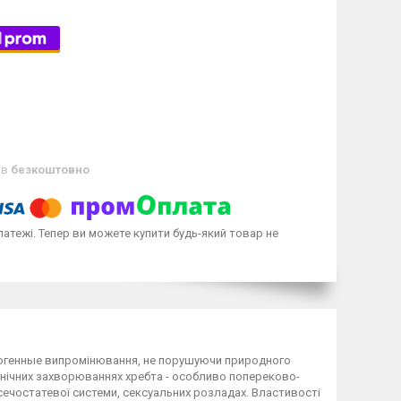
ів
безкоштовно
латежі. Тепер ви можете купити будь-який товар не
патогенные випромінювання, не порушуючи природного
ронічних захворюваннях хребта - особливо попереково-
х сечостатевої системи, сексуальних розладах. Властивості