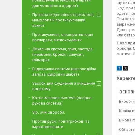
поліпшення потенції, препарати
шунгита д
для чоловічого здоров'я
іноді при
одеть, по
Препарати для жінок-гінекологія,
При остры
мамологія й протипухлинний
выраженн
захист
Далее ре
Протипухлинні, онкопротекторні
или батар
препарати, антиоксиданти
Пояс при
біополя.
Дихальна система, грип, застуда,
статичної
пневмонія, бронхіт, синусит,
гайморит
Ендокринна система (щизоподібна
залоза, цукровий діабет)
Характ
Засоби для схуднення й очищення
організму
ОСНОВН
Котно-м'язова система (опорно-
Виробни
рухова система)
Країна 
Зір, очні хвороби.
Вікова г
Противірусні, повітгрибкові та
імунні препарати.
Область 