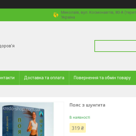
Миколаїв, вул. Космонавтів, 80-А (тери
Україна
доров'я
онтакти
Доставка та оплата
Повернення та обмін товару
Пояс з шунгита
В наявності
319 ₴