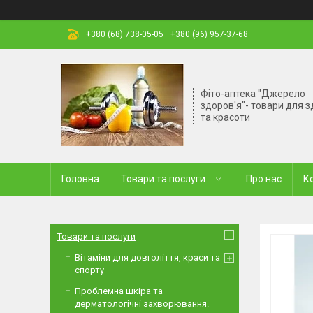
+380 (68) 738-05-05
+380 (96) 957-37-68
Фіто-аптека "Джерело
здоров'я"- товари для з
та красоти
Головна
Товари та послуги
Про нас
К
Товари та послуги
Вітаміни для довголіття, краси та
спорту
Проблемна шкіра та
дерматологічні захворювання.