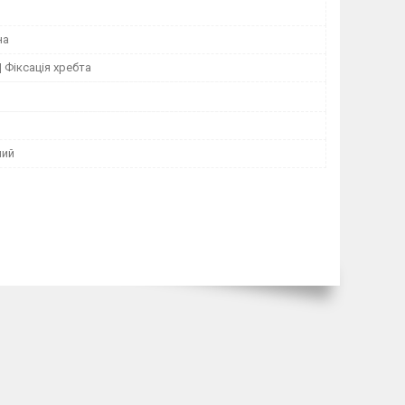
на
| Фіксація хребта
ний