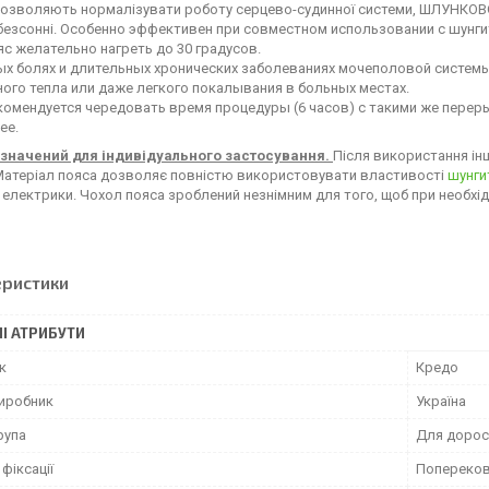
озволяють нормалізувати роботу серцево-судинної системи, ШЛУНКОВО-
 безсонні. Особенно эффективен при совместном использовании с шунг
яс желательно нагреть до 30 градусов.
х болях и длительных хронических заболеваниях мочеполовой системы,
ого тепла или даже легкого покалывания в больных местах.
комендуется чередовать время процедуры (6 часов) с такими же переры
ее.
значений для індивідуального застосування.
Після використання і
 Матеріал пояса дозволяє повністю використовувати властивості
шунги
 електрики. Чохол пояса зроблений незнімним для того, щоб при необхід
еристики
І АТРИБУТИ
к
Кредо
виробник
Україна
рупа
Для дорос
фіксації
Попереков