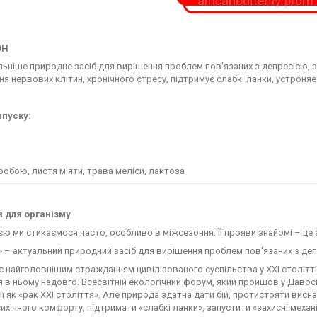
он
ьніше природне засіб для вирішення проблем пов'язаних з депресією, 
я нервових клітин, хронічного стресу, підтримує слабкі ланки, устроня
пуску:
робою, листя м'яти, трава меліси, лактоза
 для організму
єю ми стикаємося часто, особливо в міжсезоння. Її прояви знайомі – це з
 – актуальний природний засіб для вирішення проблем пов'язаних з деп
є найголовнішим стражданням цивілізованого суспільства у ХХІ столітті
 в ньому надовго. Всесвітній екологічний форум, який пройшов у Давосі,
її як «рак ХХІ століття». Але природа здатна дати бій, протистояти вис
ихічного комфорту, підтримати «слабкі ланки», запустити «захисні механ