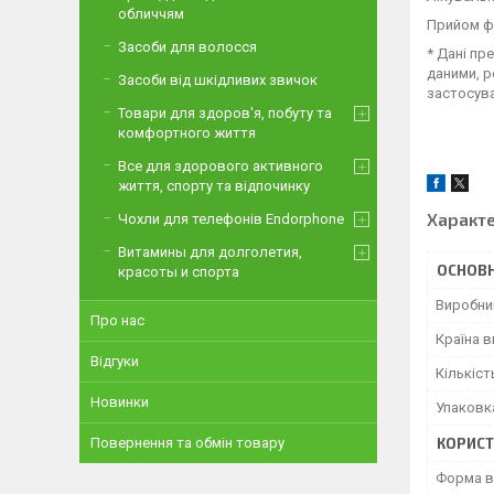
обличчям
Прийом фі
Засоби для волосся
* Дані пр
даними, р
Засоби від шкідливих звичок
застосува
Товари для здоров'я, побуту та
комфортного життя
Все для здорового активного
життя, спорту та відпочинку
Характ
Чохли для телефонів Endorphone
Витамины для долголетия,
ОСНОВН
красоты и спорта
Виробни
Про нас
Країна 
Відгуки
Кількіст
Новинки
Упаковк
Повернення та обмін товару
КОРИСТ
Форма в