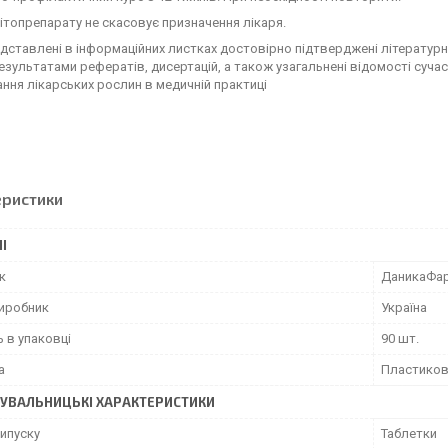
топрепарату не скасовує призначення лікаря.
едставлені в інформаційних листках достовірно підтверджені літерату
езультатами рефератів, дисертацій, а також узагальнені відомості суча
ння лікарських рослин в медичній практиці
еристики
І
к
ДаникаФа
виробник
Україна
ь в упаковці
90 шт.
а
Пластиков
УВАЛЬНИЦЬКІ ХАРАКТЕРИСТИКИ
ипуску
Таблетки