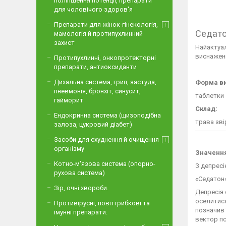
поліпшення потенції, препарати
для чоловічого здоров'я
Препарати для жінок-гінекологія,
Седат
мамологія й протипухлинний
захист
Найактуал
виснаженн
Протипухлинні, онкопротекторні
препарати, антиоксиданти
Дихальна система, грип, застуда,
Форма ви
пневмонія, бронхіт, синусит,
таблетки
гайморит
Склад:
Ендокринна система (щизоподібна
трава зві
залоза, цукровий діабет)
Засоби для схуднення й очищення
організму
Значення
Котно-м'язова система (опорно-
З депресі
рухова система)
«Седатон»
Зір, очні хвороби.
Депресія 
оселитися
Противірусні, повітгрибкові та
позначив 
імунні препарати.
вектор пс