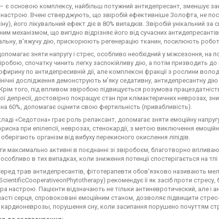
– є основою комплексу, найбільш потужний антидепресант, зменшує за
настрою. Вчені стверджують, що звіробій ефективніше Золофта, не по
ліну), його лікувальний ефект діє в 80% випадків. Звіробій унікальний з
им механізмом, що вигідно відрізняє його від сучасних антидепресант
льну, в'яжучу дію, прискорюють регенерацію тканин, посилюють роботу 
допомагає зняти напругу і стрес, особливо необхідний у міжсезоння, на 
іробою, спочатку чинить легку заспокійливу дію, а потім призводить до
фирину по антидепресивній дії, але комплексні фракції з рослини воло
інічні дослідження демонструють м'яку седативну, антидепресантну дію 
 Крім того, під впливом звіробою підвищується розумова працездатніст
ої депресії, достовірно покращує стан при клімактеричних неврозах, зн
 на 60%, допомагає оцінити свою фертильність (привабливість).
кладі «Седотона» грає роль релаксант, допомагає зняти емоційну напругу
орисна при епілепсії, неврозах, стенокардії, з метою виключення емоцій
оберігають організм від вибуху перекисного окислення ліпідів.
ти максимально активні в поєднанні зі звіробоєм, благотворно впливают
 особливо в тих випадках, коли зниження потенції спостерігається на тлі
еред трав антидепресантів, фітотерапевти обов'язково називають мелі
ScientificCooperativeonPhytotherapy) рекомендує її як засіб проти стресу
а настрою. Пацієнти відзначають не тільки антиневротический, але і ант
ласті серця, спровоковані емоційним станом, дозволяє підвищити стрес-
кардионеврозы, порушення сну, коли засипання порушено почуттям стр