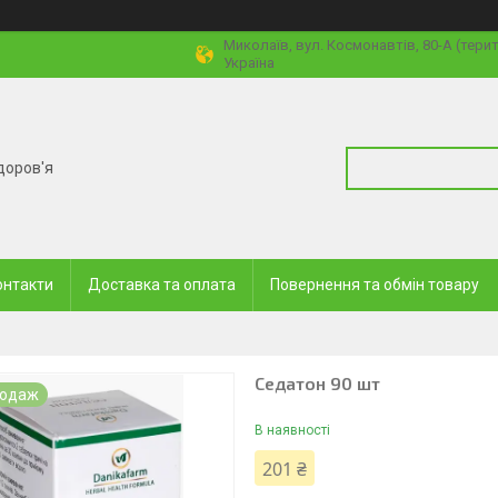
Миколаїв, вул. Космонавтів, 80-А (тери
Україна
доров'я
онтакти
Доставка та оплата
Повернення та обмін товару
Седатон 90 шт
родаж
В наявності
201 ₴