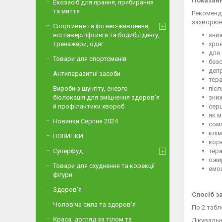
Показанн
Екозасіб для прання, прибирання
та миття
Рекоменду
захворюв
Спортивне та фітнес-живлення,
всі паверліфтинги та бодибілдингу,
зниж
тренажери, одяг
хрон
для 
Товари для спортсменів
безс
депр
Антипаразитні засоби
тера
Вироби з шунгіту, енерго-
післ
біолокація для зміцнення здоров'я
зниж
й профілактики хвороб
серц
як м
Новинки Серпня 2024
сома
клі
НОВИНКИ
коре
Суперфуд
тера
ожир
Товари для схуднення та корекції
емоц
фігури
Здоров'я
Спосіб з
Чоловіча сила та здоров’я
По 2 табле
Краса, догляд за тілом та
Лікувальн