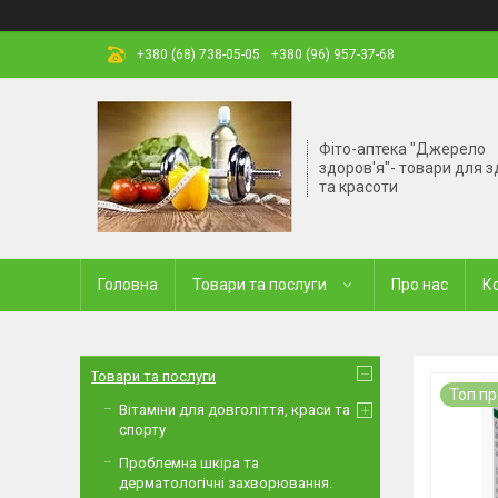
+380 (68) 738-05-05
+380 (96) 957-37-68
Фіто-аптека "Джерело
здоров'я"- товари для з
та красоти
Головна
Товари та послуги
Про нас
К
Товари та послуги
Топ п
Вітаміни для довголіття, краси та
спорту
Проблемна шкіра та
дерматологічні захворювання.