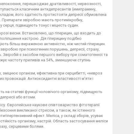
непокоєння, перешкоджає дратівливості, нервозності,
ступається класичним антидепресантів (имипрамину,
а складом, його здатність протистояти депресії обумовлена
ів. Препарати звіробою мають протимікробну,
серця, підвищують тонус і міцність судин.
порозі весни. Встановлено, що гіперицин, що входить до
 поліпшення настрою. Дія гіперицину подібно
діють більш вираженою активністю, ніж чистий гіперицин.
звіробою при психогенних порушень, депресії, страху,
ь. Звіробій є засобом першого вибору при соматогенної та
ижує частоту приливів на 54%, зменшуючи ступінь
, зміцнює організм, ефективна при серцебитті, «невроз
них провокацій. Антиоксидантні властивості м'яти і
ь на статеві функції чоловічого організму, підвищують
 депресії або втоми.
су. Європейське наукове співтовариство фітотерапії
, безсоння викликаної стресом, а також, як істинного
игіпертензивний ефект. Меліса, у складі зборів, усуває
стійкість організму, настрій. Область застосування меліси
аху, серцевими болями.