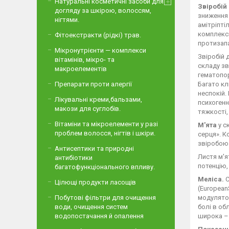
Натуральні косметичні засоби для
Звіробій
догляду за шкірою, волоссям,
зниження 
нігтями.
амітріпті
комплексн
Фітоекстракти (рідкі) трав.
протизапа
Мікронутрієнти — комплекси
Звіробій 
вітамінів, мікро- та
складу зв
макроелементів
гематопор
Препарати проти алергії
Багато кл
неспокій.
Лікувальні креми,бальзами,
психогенн
макози для суглобів.
тяжкості,
Вітаміни та мікроелементи у разі
М'ята
у с
проблем волосся, нігтів і шкіри.
серця». К
звіробою 
Антисептики та природні
Листя м'я
антибіотики
потенцію,
багатофункціонального впливу.
Меліса.
С
Цілющі продукти ласощів
(European
Побутові фільтри для очищення
модулятор
води, очищення систем
болі в об
водопостачання й опалення
широка – 