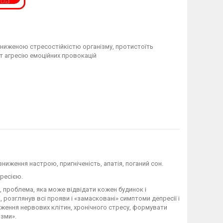
зниженою стресостійкістю організму, протистоїть
ет агресію емоційних провокацій
ниження настрою, пригніченість, апатія, поганий сон.
ресією.
, проблема, яка може відвідати кожен будинок і
 розглянув всі прояви і «замасковані» симптоми депресії і
наження нервових клітин, хронічного стресу, формувати
ізми».