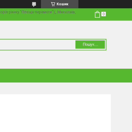
Кошик
торія ринку "Площа перемоги"),, Миколаїв,
Пошук...