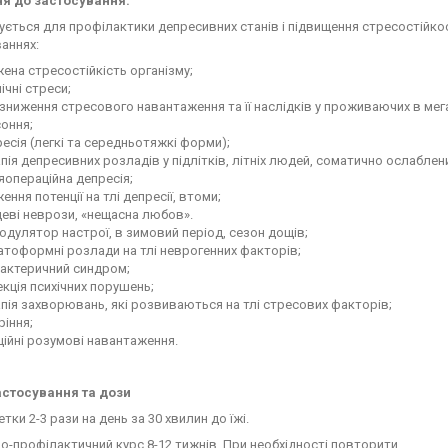
я до застосування:
ється для профілактики депресивних станів і підвищення стресостійкост
аннях:
ена стресостійкість організму;
ічні стреси;
зниження стресового навантаження та її наслідків у проживаючих в мег
оння;
есія (легкі та середньотяжкі форми);
пія депресивних розладів у підлітків, літніх людей, соматично ослаблен
яопераційна депресія;
ення потенції на тлі депресії, втоми;
еві неврози, «нещасна любов».
одулятор настрої, в зимовий період, сезон дощів;
тоформні розлади на тлі неврогенних факторів;
мактеричний синдром;
кція психічних порушень;
пія захворювань, які розвиваються на тлі стресових факторів;
іння;
ійні розумові навантаження.
астосування та дози
тки 2-3 рази на день за 30 хвилин до їжі.
о-профілактичний курс 8-12 тижнів. При необхідності повторити.