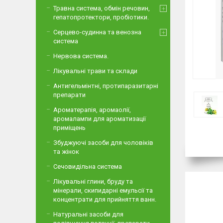
Травна система, обмін речовин,
гепатопротектори, пробіотики.
Серцево-судинна та венозна
система
Нервова система.
Лікувальні трави та склади
Антигельмінтні, протипаразитарні
препарати
Ароматерапія, аромаолії,
аромалампи для ароматизації
приміщень
Збуджуючі засоби для чоловіків
та жінок
Сечовидільна система
Лікувальні глини, бруду та
мінерали, скипидарні емульсії та
концентрати для прийняття ванн.
Натуральні засоби для