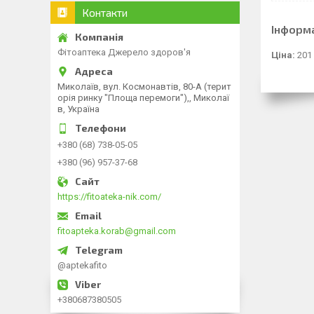
Контакти
Інформ
Фітоаптека Джерело здоров'я
Ціна:
201
Миколаїв, вул. Космонавтів, 80-А (терит
орія ринку "Площа перемоги"),, Миколаї
в, Україна
+380 (68) 738-05-05
+380 (96) 957-37-68
https://fitoateka-nik.com/
fitoapteka.korab@gmail.com
@aptekafito
+380687380505