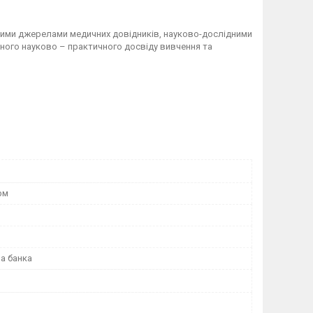
рними джерелами медичних довідників, науково-дослідними
сного науково – практичного досвіду вивчення та
рм
а банка