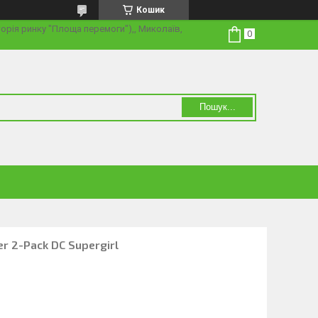
Кошик
торія ринку "Площа перемоги"),, Миколаїв,
Пошук...
er 2-Pack DC Supergirl