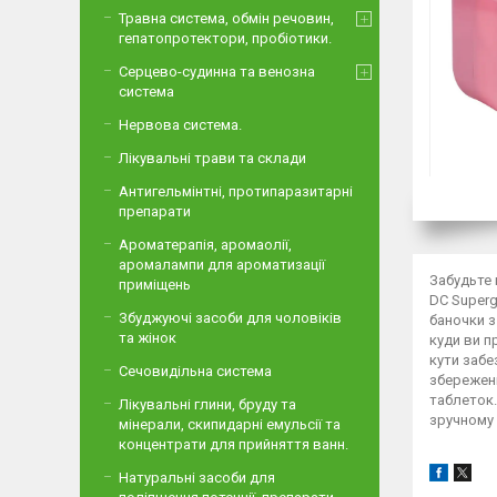
Травна система, обмін речовин,
гепатопротектори, пробіотики.
Серцево-судинна та венозна
система
Нервова система.
Лікувальні трави та склади
Антигельмінтні, протипаразитарні
препарати
Ароматерапія, аромаолії,
аромалампи для ароматизації
Забудьте 
приміщень
DC Superg
Збуджуючі засоби для чоловіків
баночки з
та жінок
куди ви п
кути забе
Сечовидільна система
збереженн
таблеток.
Лікувальні глини, бруду та
зручному 
мінерали, скипидарні емульсії та
концентрати для прийняття ванн.
Натуральні засоби для