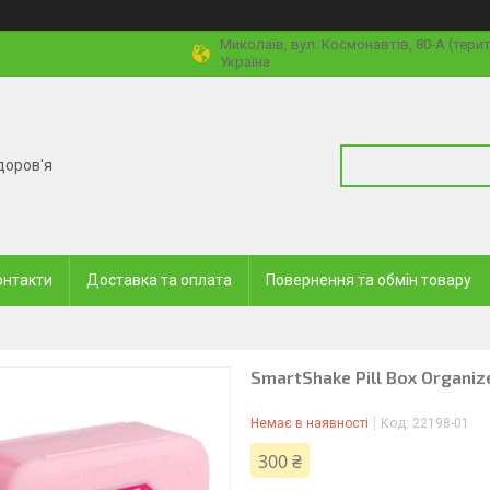
Миколаїв, вул. Космонавтів, 80-А (тери
Україна
доров'я
онтакти
Доставка та оплата
Повернення та обмін товару
SmartShake Pill Box Organiz
Немає в наявності
Код:
22198-01
300 ₴