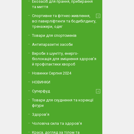
Екозасіб для прання, прибирання
та миття
Спортивне та фітнес-живлення,
всі паверліфтинги та бодибілдингу,
тренажери, одяг
Товари для спортсменів
Антипаразитні засоби
Вироби з шунгіту, енерго-
біолокація для зміцнення здоров'я
й профілактики хвороб
Новинки Серпня 2024
НОВИНКИ
Суперфуд
Товари для схуднення та корекції
фігури
Здоров'я
Чоловіча сила та здоров’я
Краса, догляд за тілом та