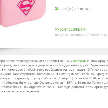
+380 (68) 738-05-05
повернення товару протягом 14 дн
про великі та незручні пачки для таблеток. З цим
набором
із двох органа
irl, розділених на 7 днів із додатковими 5 відділеннями, у вас буде пов
 пігулками вдома і зберіть все необхідне в одному пакуванні. Тепер у ва
рямуєте. Характеристики SmartShake Pill Box Organizer 2-Pack DC Supergir
зпечують зручний доступ до таблеток. Розмір портативний: 13x8 см. Ко
я таблеток. Виготовлено без використання BPA та фталатів. Тепер у вас
 SmartShake Pill Box Organizer 2-Pack DC Supergirl допоможе вам організу
та компактному пакуванні.