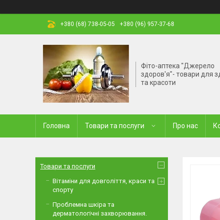
+380 (68) 738-05-05
+380 (96) 957-37-68
Фіто-аптека "Джерело
здоров'я"- товари для з
та красоти
Головна
Товари та послуги
Про нас
К
Товари та послуги
Вітаміни для довголіття, краси та
спорту
Проблемна шкіра та
дерматологічні захворювання.