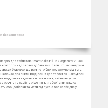
ів
безкоштовно
йзерів для таблеток SmartShake Pill Box Organizer 2-Pack
ний контроль над своїми добавками. Залишіть всі незручні
с завжди буде все, що вам потрібно, незалежно від того,
l: Включає два знімні відділення для таблеток. Закруглені
жне відділення надійно закривається, забезпечуючи
 є зручне та надійне рішення для зберігання ваших
вати свої добавки та мати під рукою все необхідне у