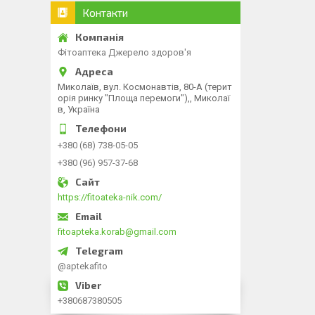
Контакти
Фітоаптека Джерело здоров'я
Миколаїв, вул. Космонавтів, 80-А (терит
орія ринку "Площа перемоги"),, Миколаї
в, Україна
+380 (68) 738-05-05
+380 (96) 957-37-68
https://fitoateka-nik.com/
fitoapteka.korab@gmail.com
@aptekafito
+380687380505