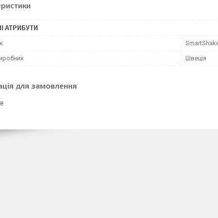
еристики
І АТРИБУТИ
к
SmartShak
виробник
Швеція
ація для замовлення
 ₴