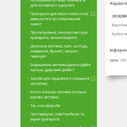
поліпшення потенції, препарати
Характ
для чоловічого здоров'я
Препарати для жінок-гінекологія,
ОСНОВН
мамологія й протипухлинний
захист
Виробни
Протипухлинні, онкопротекторні
Країна 
препарати, антиоксиданти
Дихальна система, грип, застуда,
Інформ
пневмонія, бронхіт, синусит,
гайморит
Ціна:
300
Ендокринна система (щизоподібна
залоза, цукровий діабет)
Засоби для схуднення й очищення
організму
Котно-м'язова система (опорно-
рухова система)
Зір, очні хвороби.
Противірусні, повітгрибкові та
імунні препарати.