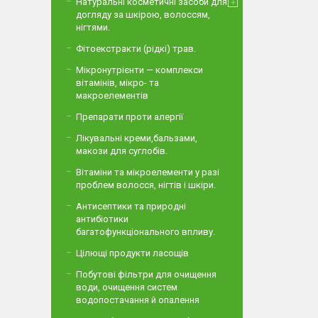
Натуральні косметичні засоби для
догляду за шкірою, волоссям,
нігтями.
Фітоекстракти (рідкі) трав.
Мікронутрієнти — комплекси
вітамінів, мікро- та
макроелементів
Препарати проти алергії
Лікувальні креми,бальзами,
макози для суглобів.
Вітаміни та мікроелементи у разі
проблем волосся, нігтів і шкіри.
Антисептики та природні
антибіотики
багатофункціонального впливу.
Цілющі продукти ласощів
Побутові фільтри для очищення
води, очищення систем
водопостачання й опалення