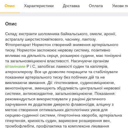
Опис
Характеристики
Доставка
Оплата
Умови п
Опис
Склад: екстракти шоломника байкальського, омели, аронії,
астрагалу шерстистоквіткового, часнику, лактозу.
Фітопрепарат Нормотон створений зниження артеріального
тиску. Нормотон заспокоює нервову систему, позитивно
впливає на діяльність серця, розширює судини, має тонізуючі
та загальнозміцнюючі властивості. Насичуючи організм
вітамінами
Р і С, запобігає ламкості судин та капілярів,
атеросклерозу. Все це дозволяє покращити та стабілізувати
показники артеріального тиску без побічних дій та не
викликаючи звикання. Дії: гіпотензивне, судинозміцнююче,
венотонізуюче, зменшують збудливість центральної нервової
системи, антиоксидантне, загальнозміцнююче. Показання:
рекомендується використовувати у раціоні дієтичного
харчування як додаткове джерело флавоноїдів, аліцину з
метою створення оптимальних дієтологічних умов для
серцево-судинної системи, гіпертонічна хвороба, артеріальна
гіпертензія, крихкість судин, варикозне розширення вен,
тромбофлебіти, профілактика та комплексне лікування