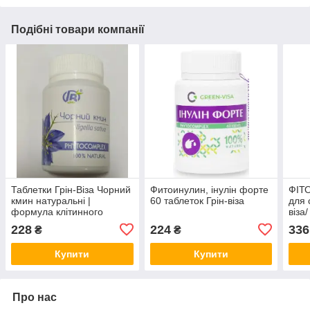
Подібні товари компанії
Таблетки Грін-Віза Чорний
Фитоинулин, інулін форте
ФІТ
кмин натуральні |
60 таблеток Грін-віза
для 
формула клітинного
віза/
харчування | 90 штук
228
224
336
₴
₴
Купити
Купити
Про нас