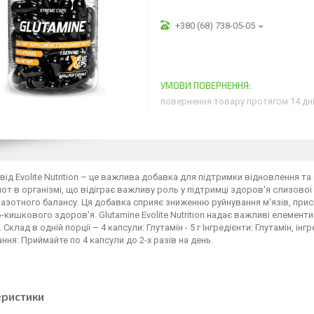
+380 (68) 738-05-05
повернення товару протягом 14 дн
 від Evolite Nutrition – це важлива добавка для підтримки відновлення т
от в організмі, що відіграє важливу роль у підтримці здоров'я слизової
 азотного балансу. Ця добавка сприяє зниженню руйнування м'язів, пр
кишкового здоров'я. Glutamine Evolite Nutrition надає важливі елемент
 Склад в одній порції – 4 капсули: Глутамін - 5 г Інгредієнти: Глутамін, 
ння: Приймайте по 4 капсули до 2-х разів на день.
еристики