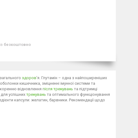
ів
безкоштовно
а загального
здоров
'я. Глутамін – одна з найпоширеніших
 оболонки кишечника, зміцненні імунної системи та
искоренню відновлення
після тренувань
та підтримці
и для успішних
тренувань
та оптимального функціонування
інгредієнти капсули: желатин, барвники. Рекомендації щодо