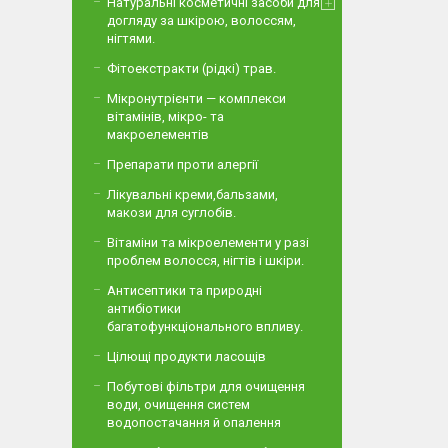
Натуральні косметичні засоби для
догляду за шкірою, волоссям,
нігтями.
Фітоекстракти (рідкі) трав.
Мікронутрієнти — комплекси
вітамінів, мікро- та
макроелементів
Препарати проти алергії
Лікувальні креми,бальзами,
макози для суглобів.
Вітаміни та мікроелементи у разі
проблем волосся, нігтів і шкіри.
Антисептики та природні
антибіотики
багатофункціонального впливу.
Цілющі продукти ласощів
Побутові фільтри для очищення
води, очищення систем
водопостачання й опалення