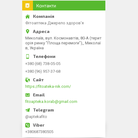
Контакти
Фітоаптека Джерело здоров'я
Миколаїв, вул. Космонавтів, 80-А (терит
орія ринку "Площа перемоги"),, Миколаї
в, Україна
+380 (68) 738-05-05
+380 (96) 957-37-68
https://fitoateka-nik.com/
fitoapteka.korab@gmail.com
@aptekafito
+380687380505