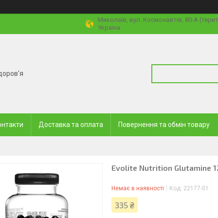
Миколаїв, вул. Космонавтів, 80-А (тери
Україна
доров'я
онтакти
Доставка та оплата
Повернення та обмін товару
Evolite Nutrition Glutamine
Немає в наявності
Код:
22177-01
335 ₴