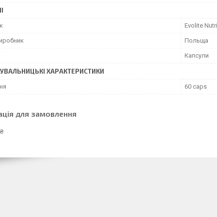
І
к
Evolite Nutr
виробник
Польща
Капсули
УВАЛЬНИЦЬКІ ХАРАКТЕРИСТИКИ
ня
60 caps
ація для замовлення
 ₴