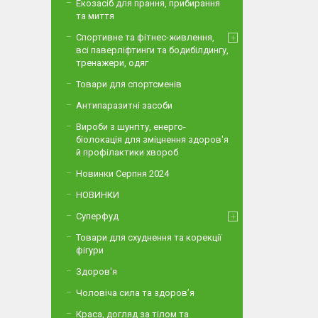
Екозасіб для прання, прибирання
та миття
Спортивне та фітнес-живлення,
всі паверліфтинги та бодибілдингу,
тренажери, одяг
Товари для спортсменів
Антипаразитні засоби
Вироби з шунгіту, енерго-
біолокація для зміцнення здоров'я
й профілактики хвороб
Новинки Серпня 2024
НОВИНКИ
Суперфуд
Товари для схуднення та корекції
фігури
Здоров'я
Чоловіча сила та здоров’я
Краса, догляд за тілом та