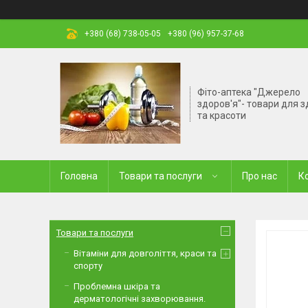
+380 (68) 738-05-05
+380 (96) 957-37-68
Фіто-аптека "Джерело
здоров'я"- товари для з
та красоти
Головна
Товари та послуги
Про нас
К
Товари та послуги
Вітаміни для довголіття, краси та
спорту
Проблемна шкіра та
дерматологічні захворювання.