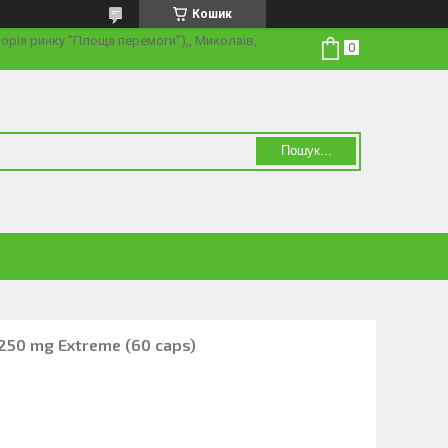
Кошик
торія ринку "Площа перемоги"),, Миколаїв,
Пошук...
 1250 mg Extreme (60 caps)