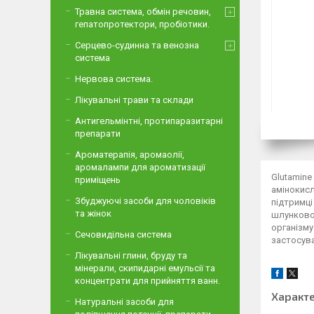
Травна система, обмін речовин,
гепатопротектори, пробіотики.
Серцево-судинна та венозна
система
Нервова система.
Лікувальні трави та склади
Антигельмінтні, протипаразитарні
препарати
Ароматерапія, аромаолії,
аромалампи для ароматизації
Glutamine
приміщень
амінокисл
Збуджуючі засоби для чоловіків
підтримці
та жінок
шлунково-
організму.
Сечовидільна система
застосува
Лікувальні глини, бруду та
мінерали, скипидарні емульсії та
концентрати для прийняття ванн.
Характ
Натуральні засоби для