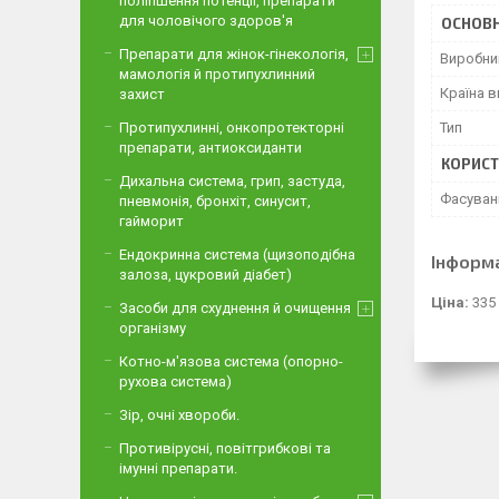
поліпшення потенції, препарати
для чоловічого здоров'я
ОСНОВН
Препарати для жінок-гінекологія,
Виробни
мамологія й протипухлинний
Країна 
захист
Протипухлинні, онкопротекторні
Тип
препарати, антиоксиданти
КОРИСТ
Дихальна система, грип, застуда,
Фасуван
пневмонія, бронхіт, синусит,
гайморит
Ендокринна система (щизоподібна
Інформ
залоза, цукровий діабет)
Ціна:
335
Засоби для схуднення й очищення
організму
Котно-м'язова система (опорно-
рухова система)
Зір, очні хвороби.
Противірусні, повітгрибкові та
імунні препарати.