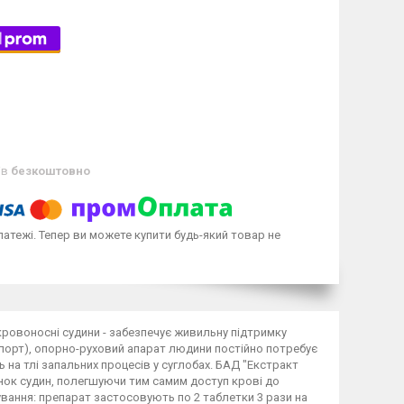
ів
безкоштовно
латежі. Тепер ви можете купити будь-який товар не
кровоносні судини - забезпечує живильну підтримку
порт), опорно-руховий апарат людини постійно потребує
 на тлі запальних процесів у суглобах. БАД "Екстракт
нок судин, полегшуючи тим самим доступ крові до
вання: препарат застосовують по 2 таблетки 3 рази на