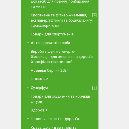
Екозасіб для прання, прибирання
та миття
Спортивне та фітнес-живлення,
всі паверліфтинги та бодибілдингу,
тренажери, одяг
Товари для спортсменів
Антипаразитні засоби
Вироби з шунгіту, енерго-
біолокація для зміцнення здоров'я
й профілактики хвороб
Новинки Серпня 2024
НОВИНКИ
Суперфуд
Товари для схуднення та корекції
фігури
Здоров'я
Чоловіча сила та здоров’я
Краса, догляд за тілом та