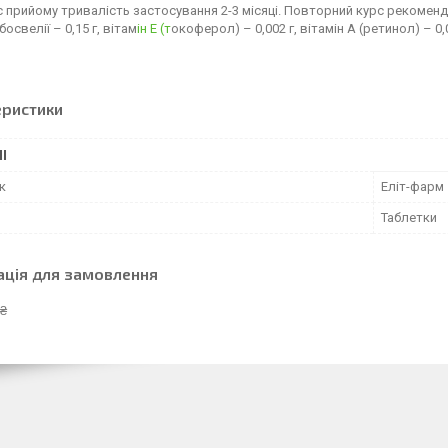
с прийому тривалість застосування 2-3 місяці. Повторний курс рекоменд
освелії – 0,15 г, вітам
ін Е (т
окоферол) – 0,002 г, вітамін А (ретинол) – 0,0
еристики
І
к
Еліт-фарм
Таблетки
ація для замовлення
 ₴