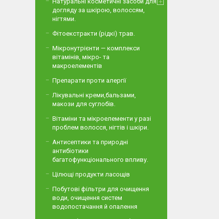
Натуральні косметичні засоби для
догляду за шкірою, волоссям,
нігтями.
Фітоекстракти (рідкі) трав.
Мікронутрієнти — комплекси
вітамінів, мікро- та
макроелементів
Препарати проти алергії
Лікувальні креми,бальзами,
макози для суглобів.
Вітаміни та мікроелементи у разі
проблем волосся, нігтів і шкіри.
Антисептики та природні
антибіотики
багатофункціонального впливу.
Цілющі продукти ласощів
Побутові фільтри для очищення
води, очищення систем
водопостачання й опалення