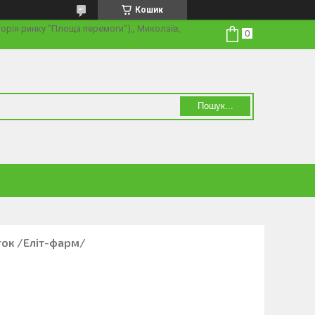
Кошик
торія ринку "Площа перемоги"),, Миколаїв,
Пошук...
ток /Еліт-фарм/