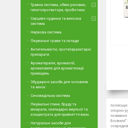
Травна система, обмін речовин,
гепатопротектори, пробіотики.
Серцево-судинна та венозна
система
Нервова система.
Лікувальні трави та склади
Антигельмінтні, протипаразитарні
препарати
Ароматерапія, аромаолії,
аромалампи для ароматизації
приміщень
Збуджуючі засоби для чоловіків
та жінок
Сечовидільна система
Лікувальні глини, бруду та
полегшує 
мінерали, скипидарні емульсії та
опорно-ру
концентрати для прийняття ванн.
поживної 
Босвелії"
Натуральні засоби для
осередків