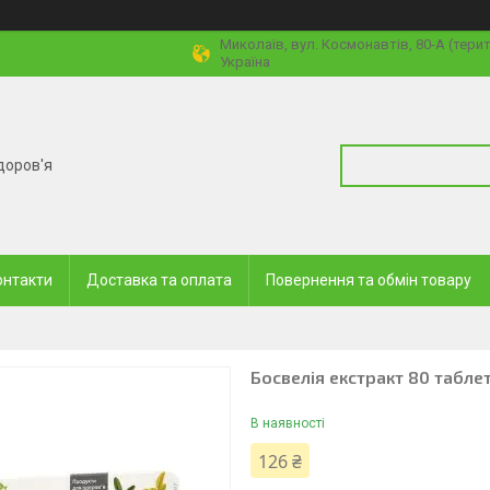
Миколаїв, вул. Космонавтів, 80-А (тери
Україна
доров'я
онтакти
Доставка та оплата
Повернення та обмін товару
Босвелія екстракт 80 табле
В наявності
126 ₴