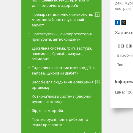
поліпшення потенції, препарати
день. Кур
для чоловічого здоров'я
екстракт б
Препарати для жінок-гінекологія,
мамологія й протипухлинний
захист
Характ
Протипухлинні, онкопротекторні
препарати, антиоксиданти
ОСНОВН
Дихальна система, грип, застуда,
пневмонія, бронхіт, синусит,
Виробни
гайморит
Тип
Ендокринна система (щизоподібна
залоза, цукровий діабет)
Інформ
Засоби для схуднення й очищення
організму
Ціна:
126
Котно-м'язова система (опорно-
рухова система)
Зір, очні хвороби.
Противірусні, повітгрибкові та
імунні препарати.