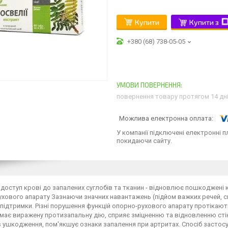
Купити
Купити з
+380 (68) 738-05-05
повернення товару протягом 14 дн
У компанії підключені електронні п
покидаючи сайту.
доступ крові до запалених суглобів та тканин - відновлює пошкоджені 
хового апарату Зазнаючи значних навантажень (підйом важких речей, с
підтримки. Різні порушення функцій опорно-рухового апарату протікають
 має виражену протизапальну дію, сприяє зміцненню та відновленню сті
 ушкодження, пом'якшує ознаки запалення при артритах. Спосіб застосу