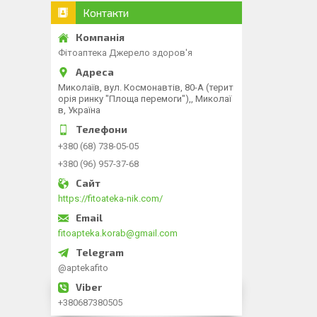
Контакти
Фітоаптека Джерело здоров'я
Миколаїв, вул. Космонавтів, 80-А (терит
орія ринку "Площа перемоги"),, Миколаї
в, Україна
+380 (68) 738-05-05
+380 (96) 957-37-68
https://fitoateka-nik.com/
fitoapteka.korab@gmail.com
@aptekafito
+380687380505