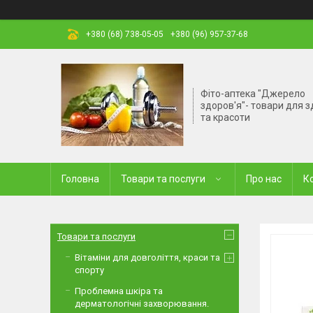
+380 (68) 738-05-05
+380 (96) 957-37-68
Фіто-аптека "Джерело
здоров'я"- товари для з
та красоти
Головна
Товари та послуги
Про нас
К
Товари та послуги
Вітаміни для довголіття, краси та
спорту
Проблемна шкіра та
дерматологічні захворювання.