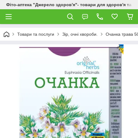
Фіто-аптека "Джерело здоров'я"- товари для здоров'я та к
Товари та послуги
Зір, очні хвороби.
Очанка трава 5