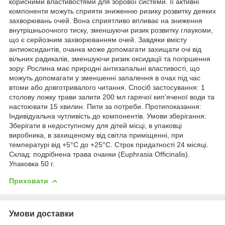
корисними властивостями для зорової системи. Її активні
компоненти можуть сприяти зниженню ризику розвитку деяких
захворювань очей. Вона сприятливо впливає на зниження
внутрішньоочного тиску, зменшуючи ризик розвитку глаукоми,
що є серйозним захворюванням очей. Завдяки вмісту
антиоксидантів, очанка може допомагати захищати очі від
вільних радикалів, зменшуючи ризик оксидації та погіршення
зору. Рослина має природні антизапальні властивості, що
можуть допомагати у зменшенні запалення в очах під час
втоми або довготривалого читання. Спосіб застосування: 1
столову ложку трави залити 200 мл гарячої кип’яченої води та
настоювати 15 хвилин. Пити за потреби. Протипоказання:
Індивідуальна чутливість до компонентів. Умови зберігання:
Зберігати в недоступному для дітей місці, в упаковці
виробника, в захищеному від світла приміщенні, при
температурі від +5°С до +25°С. Строк придатності 24 місяці.
Склад: подрібнена трава очанки (Euphrasia Officinalis).
Упаковка 50 г.
Приховати
Умови доставки