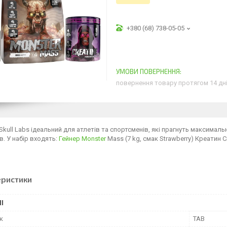
+380 (68) 738-05-05
повернення товару протягом 14 дн
 Skull Labs ідеальний для атлетів та спортсменів, які прагнуть максимал
в. У набір входять:
Гейнер
Monster
Mass (7 kg, смак Strawberry) Креатин Cre
еристики
І
к
TAB