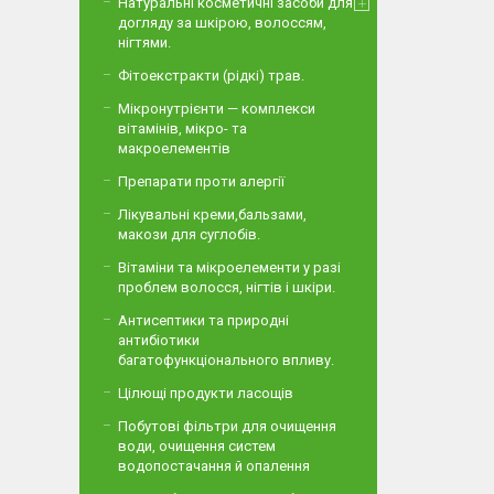
Натуральні косметичні засоби для
догляду за шкірою, волоссям,
нігтями.
Фітоекстракти (рідкі) трав.
Мікронутрієнти — комплекси
вітамінів, мікро- та
макроелементів
Препарати проти алергії
Лікувальні креми,бальзами,
макози для суглобів.
Вітаміни та мікроелементи у разі
проблем волосся, нігтів і шкіри.
Антисептики та природні
антибіотики
багатофункціонального впливу.
Цілющі продукти ласощів
Побутові фільтри для очищення
води, очищення систем
водопостачання й опалення