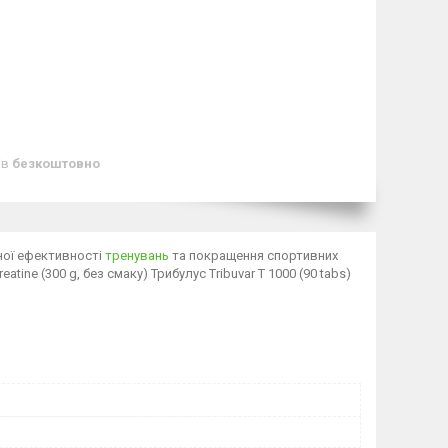
ів
безкоштовно
ьної ефективності
тренувань
та покращення спортивних
atine (300 g, без смаку) Трибулус Tribuvar T 1000 (90 tabs)