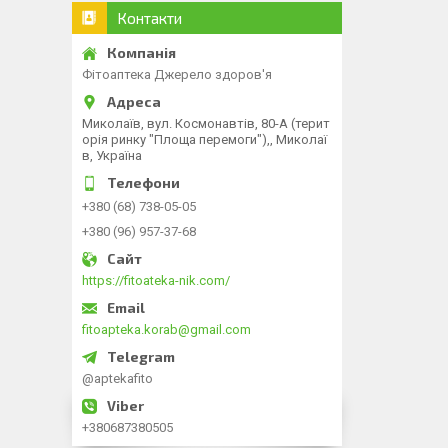
Контакти
Фітоаптека Джерело здоров'я
Миколаїв, вул. Космонавтів, 80-А (терит
орія ринку "Площа перемоги"),, Миколаї
в, Україна
+380 (68) 738-05-05
+380 (96) 957-37-68
https://fitoateka-nik.com/
fitoapteka.korab@gmail.com
@aptekafito
+380687380505