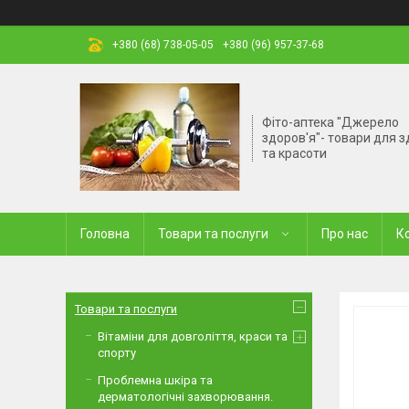
+380 (68) 738-05-05
+380 (96) 957-37-68
Фіто-аптека "Джерело
здоров'я"- товари для з
та красоти
Головна
Товари та послуги
Про нас
К
Товари та послуги
Вітаміни для довголіття, краси та
спорту
Проблемна шкіра та
дерматологічні захворювання.