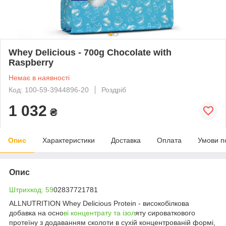
Whey Delicious - 700g Chocolate with
Raspberry
Немає в наявності
Код: 100-59-3944896-20
Роздріб
1 032
₴
Опис
Характеристики
Доставка
Оплата
Умови п
Опис
Штрихкод: 59
02837721781
ALLNUTRITION Whey Delicious Protein - високобілкова
добавка на осно
ві концентрату та ізол
яту сироваткового
протеїну з додаванням сколоти в сухій концентрованій формі,