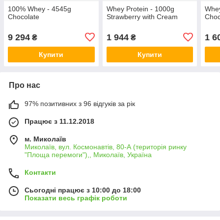
100% Whey - 4545g
Whey Protein - 1000g
Whey
Chocolate
Strawberry with Cream
Choc
9 294
1 944
1 6
₴
₴
Купити
Купити
Про нас
97% позитивних з 96 відгуків за рік
Працює з 11.12.2018
м. Миколаїв
Миколаїв, вул. Космонавтів, 80-А (територія ринку
"Площа перемоги"),, Миколаїв, Україна
Контакти
Сьогодні працює з 10:00 до 18:00
Показати весь графік роботи