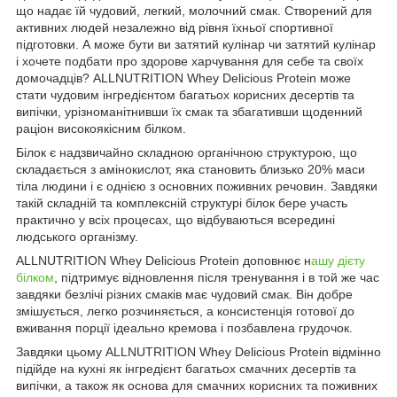
що надає їй чудовий, легкий, молочний смак. Створений для
активних людей незалежно від рівня їхньої спортивної
підготовки. А може бути ви затятий кулінар чи затятий кулінар
і хочете подбати про здорове харчування для себе та своїх
домочадців? ALLNUTRITION Whey Delicious Protein може
стати чудовим інгредієнтом багатьох корисних десертів та
випічки, урізноманітнивши їх смак та збагативши щоденний
раціон високоякісним білком.
Білок є надзвичайно складною органічною структурою, що
складається з амінокислот, яка становить близько 20% маси
тіла людини і є однією з основних поживних речовин. Завдяки
такій складній та комплексній структурі білок бере участь
практично у всіх процесах, що відбуваються всередині
людського організму.
ALLNUTRITION Whey Delicious Protein доповнює н
ашу дієту
білком
, підтримує відновлення після тренування і в той же час
завдяки безлічі різних смаків має чудовий смак. Він добре
змішується, легко розчиняється, а консистенція готової до
вживання порції ідеально кремова і позбавлена грудочок.
Завдяки цьому ALLNUTRITION Whey Delicious Protein відмінно
підійде на кухні як інгредієнт багатьох смачних десертів та
випічки, а також як основа для смачних корисних та поживних