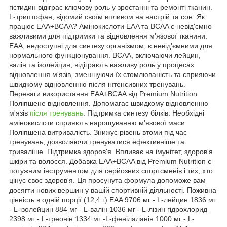
гістидин відіграє ключову роль у зростанні та ремонті тканин.
L-триптофан, відомий своїм впливом на настрій та сон. Як
працює EAA+BCAA? Амінокислоти EAA та BCAA є невід'ємно
важливими для підтримки та відновлення м'язової тканини.
EAA, недоступні для синтезу організмом, є невід'ємними для
нормального функціонування. BCAA, включаючи лейцин,
валін та ізолейцин, відіграють важливу роль у процесах
відновлення м'язів, зменшуючи їх стомлюваність та сприяючи
швидкому відновленню після інтенсивних тренувань.
Переваги використання EAA+BCAA від Premium Nutrition:
Поліпшене відновлення. Допомагає швидкому відновленню
м'язів
після тренувань
. Підтримка синтезу білків. Необхідні
амінокислоти сприяють нарощуванню м'язової маси.
Поліпшена витривалість. Знижує рівень втоми під час
тренувань, дозволяючи тренуватися ефективніше та
триваліше. Підтримка здоров'я. Впливає на імунітет, здоров'я
шкіри та волосся. Добавка EAA+BCAA від Premium Nutrition є
потужним інструментом для серйозних спортсменів і тих, хто
цінує своє здоров'я. Ця просунута формула допоможе вам
досягти нових вершин у вашій спортивній діяльності. Поживна
цінність в одній порції (12,4 г) EAA 9706 мг - L-лейцин 1836 мг
- L-ізолейцин 884 мг - L-валін 1036 мг - L-лізин гідрохлорид
2398 мг - L-треонін 1334 мг -L-фенілаланін 1000 мг - L-