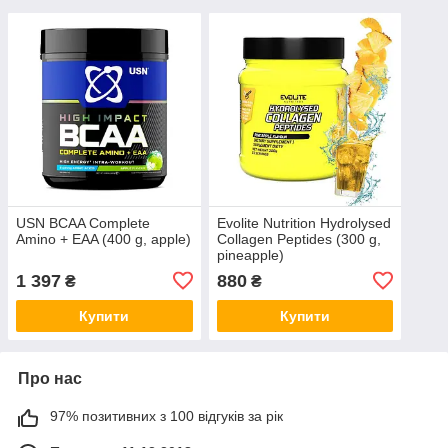
USN BCAA Complete
Evolite Nutrition Hydrolysed
Amino + EAA (400 g, apple)
Collagen Peptides (300 g,
pineapple)
1 397
880
₴
₴
Купити
Купити
Про нас
97% позитивних з 100 відгуків за рік