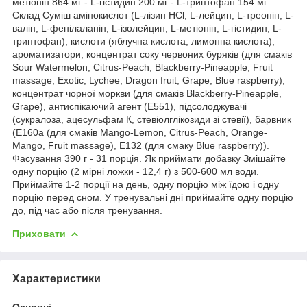
метіонін 864 мг - L-гістидин 200 мг - L-триптофан 154 мг
Склад Суміш амінокислот (L-лізин HCl, L-лейцин, L-треонін, L-
валін, L-фенілаланін, L-ізолейцин, L-метіонін, L-гістидин, L-
триптофан), кислоти (яблучна кислота, лимонна кислота),
ароматизатори, концентрат соку червоних буряків (для смаків
Sour Watermelon, Citrus-Peach, Blackberry-Pineapple, Fruit
massage, Exotic, Lychee, Dragon fruit, Grape, Blue raspberry),
концентрат чорної моркви (для смаків Blackberry-Pineapple,
Grape), антиспікаючий агент (Е551), підсолоджувачі
(сукралоза, ацесульфам К, стевіолглікозиди зі стевії), барвник
(Е160а (для смаків Mango-Lemon, Citrus-Peach, Orange-
Mango, Fruit massage), Е132 (для смаку Blue raspberry)).
Фасування 390 г - 31 порція. Як приймати добавку Змішайте
одну порцію (2 мірні ложки - 12,4 г) з 500-600 мл води.
Приймайте 1-2 порції на день, одну порцію між їдою і одну
порцію перед сном. У тренувальні дні приймайте одну порцію
до, під час або після тренування.
Приховати
Характеристики
Основні