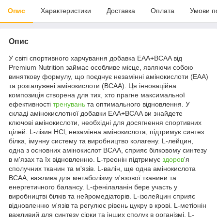
Опис
Характеристики
Доставка
Оплата
Умови п
Опис
У світі спортивного харчування добавка EAA+BCAA від
Premium Nutrition займає особливе місце, являючи собою
виняткову формулу, що поєднує незамінні амінокислоти (EAA)
та розгалужені амінокислоти (BCAA). Ця інноваційна
композиція створена для тих, хто прагне максимальної
ефективності
тренувань
та оптимального відновлення. У
складі амінокислотної добавки EAA+BCAA ви знайдете
ключові амінокислоти, необхідні для досягнення спортивних
цілей: L-лізин HCl, незамінна амінокислота, підтримує синтез
білка, імунну систему та виробництво колагену. L-лейцин,
одна з основних амінокислот BCAA, сприяє білковому синтезу
в м'язах та їх відновленню. L-треонін підтримує
здоров
'я
сполучних тканин та м'язів. L-валін, ще одна амінокислота
BCAA, важлива для метаболізму м'язової тканини та
енергетичного балансу. L-фенілаланін бере участь у
виробництві білків та нейромедіаторів. L-ізолейцин сприяє
відновленню м'язів та регулює рівень цукру в крові. L-метіонін
важливий для синтезу сірки та інших сполук в організмі. L-