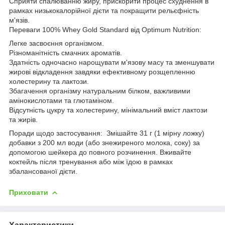
Сприяти спалюванню жиру, прискорити процес схуднення в
рамках низькокалорійної дієти та покращити рельєфність
м'язів.
Переваги 100% Whey Gold Standard від Optimum Nutrition:
Легке засвоєння організмом.
Різноманітність смачних ароматів.
Здатність одночасно нарощувати м'язову масу та зменшувати
жирові відкладення завдяки ефективному розщепленню
холестерину та лактози.
Збагачення організму натуральним білком, важливими
амінокислотами та глютаміном.
Відсутність цукру та холестерину, мінімальний вміст лактози
та жирів.
Поради щодо застосування: Змішайте 31 г (1 мірну ложку)
добавки з 200 мл води (або знежиреного молока, соку) за
допомогою шейкера до повного розчинення. Вживайте
коктейль після тренування або між їдою в рамках
збалансованої дієти.
Приховати