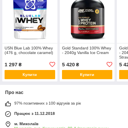
USN Blue Lab 100% Whey
Gold Standard 100% Whey
Gold
(476 g, chocolate caramel)
- 2040g Vanilla Ice Cream
- 20
Stra
1 297
5 420
5 4
₴
₴
Купити
Купити
Про нас
97% позитивних з 100 відгуків за рік
Працює з 11.12.2018
м. Миколаїв