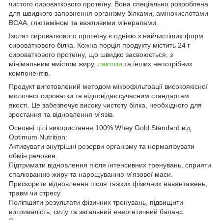
чистого сироваткового протеїну. Вона спеціально розроблена
для швидкого заповнення організму білками, амінокислотами
ВСАА, глютаміном та важливими мінералами.
Ізолят сироваткового протеїну є однією з найчистіших форм
сироваткового білка. Кожна порція продукту містить 24 г
сироваткового протеїну, що швидко засвоюється, з
мінімальним вмістом жиру,
лактози
та інших непотрібних
компонентів.
Продукт виготовлений методом мікрофільтрації високоякісної
молочної сироватки та відповідає сучасним стандартам
якості. Це забезпечує високу чистоту білка, необхідного для
зростання та відновлення м'язів.
Основні цілі використання 100% Whey Gold Standard від
Optimum Nutrition:
Активувати внутрішні резерви організму та нормалізувати
обмін речовин.
Підтримати відновлення після інтенсивних тренувань, сприяти
спалюванню жиру та нарощуванню м'язової маси.
Прискорити відновлення після тяжких фізичних навантажень,
травм чи стресу.
Поліпшити результати фізичних тренувань, підвищити
витривалість, силу та загальний енергетичний баланс.