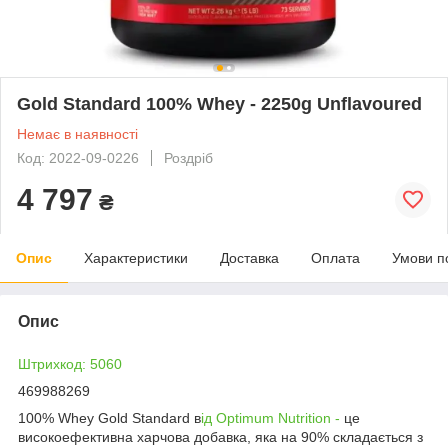
Gold Standard 100% Whey - 2250g Unflavoured
Немає в наявності
Код: 2022-09-0226
Роздріб
4 797
₴
Опис
Характеристики
Доставка
Оплата
Умови п
Опис
Штрихкод: 5060
469988269
100% Whey Gold Standard в
ід Optimum Nutrition -
це
високоефективна харчова добавка, яка на 90% складається з