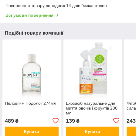
Повернення товару впродовж 14 днів безкоштовно
Всі умови повернення
Подібні товари компанії
Пеловіт-Р Подолог 274мл
Екозасіб натуральне для
Фіто
миття овочів і фруктів 200
сил
мл
489
139
243
₴
₴
Купити
Купити