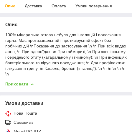
Опис
Доставка
Оплата
Умови повернення
Опис
100% мінеральна готова небула для інгаляцій і полоскання
горла. Має протизапальний і противірусний ефект без
побічних дій \nПоказання до застосування \n \n При всіх видах
ангін; \n При аденоїдах; \n При гаймориті; \n При зовнішньому
і середнього отиту (катаральному і гнійному); \n При інфекціях
бактеріального та вірусного походження; \n Для профілактики
і лікування грипу. \n Кашель, бронхіт (інгаляції). \n \n \n \n \n
\n
\n
Приховати
Умови доставки
Нова Пошта
Самовивіз
Meest ПОШТА