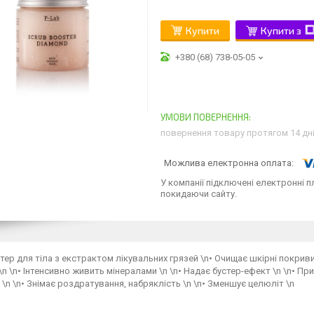
Купити
Купити з
+380 (68) 738-05-05
повернення товару протягом 14 дн
У компанії підключені електронні п
покидаючи сайту.
тер для тіла з екстрактом лікувальних грязей \n• Очищає шкірні покриви 
\n \n• Інтенсивно живить мінералами \n \n• Надає бустер-ефект \n \n• П
\n \n• Знімає роздратування, набряклість \n \n• Зменшує целюліт \n