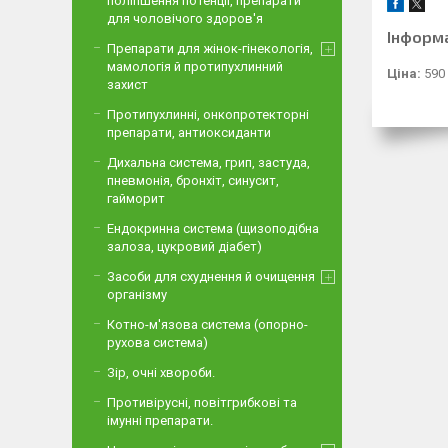
поліпшення потенції, препарати
для чоловічого здоров'я
Інформ
Препарати для жінок-гінекологія,
мамологія й протипухлинний
Ціна:
590
захист
Протипухлинні, онкопротекторні
препарати, антиоксиданти
Дихальна система, грип, застуда,
пневмонія, бронхіт, синусит,
гайморит
Ендокринна система (щизоподібна
залоза, цукровий діабет)
Засоби для схуднення й очищення
організму
Котно-м'язова система (опорно-
рухова система)
Зір, очні хвороби.
Противірусні, повітгрибкові та
імунні препарати.