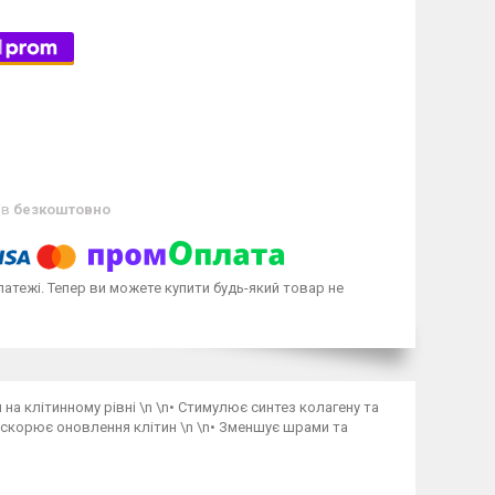
ів
безкоштовно
латежі. Тепер ви можете купити будь-який товар не
на клітинному рівні \n \n• Стимулює синтез колагену та
рискорює оновлення клітин \n \n• Зменшує шрами та