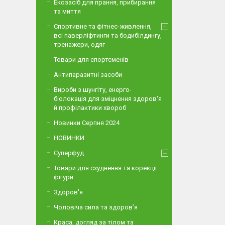
Екозасіб для прання, прибирання
та миття
Спортивне та фітнес-живлення,
всі паверліфтинги та бодибілдингу,
тренажери, одяг
Товари для спортсменів
Антипаразитні засоби
Вироби з шунгіту, енерго-
біолокація для зміцнення здоров'я
й профілактики хвороб
Новинки Серпня 2024
НОВИНКИ
Суперфуд
Товари для схуднення та корекції
фігури
Здоров'я
Чоловіча сила та здоров’я
Краса, догляд за тілом та