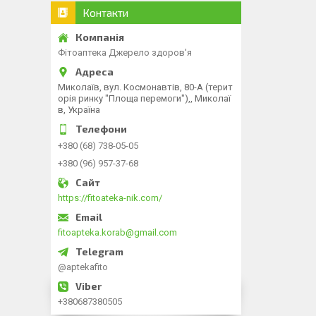
Контакти
Фітоаптека Джерело здоров'я
Миколаїв, вул. Космонавтів, 80-А (терит
орія ринку "Площа перемоги"),, Миколаї
в, Україна
+380 (68) 738-05-05
+380 (96) 957-37-68
https://fitoateka-nik.com/
fitoapteka.korab@gmail.com
@aptekafito
+380687380505