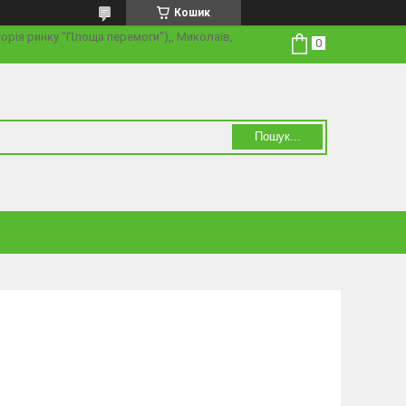
Кошик
торія ринку "Площа перемоги"),, Миколаїв,
Пошук...