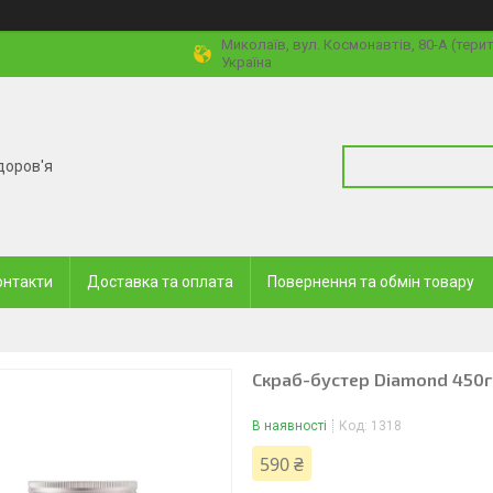
Миколаїв, вул. Космонавтів, 80-А (тери
Україна
доров'я
онтакти
Доставка та оплата
Повернення та обмін товару
Скраб-бустер Diamond 450г
В наявності
Код:
1318
590 ₴