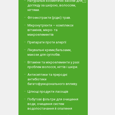
Натуральні косметичні засоби для
догляду за шкірою, волоссям,
нігтями.
Фітоекстракти (рідкі) трав.
Мікронутрієнти — комплекси
вітамінів, мікро- та
макроелементів
Препарати проти алергії
Лікувальні креми,бальзами,
макози для суглобів.
Вітаміни та мікроелементи у разі
проблем волосся, нігтів і шкіри.
Антисептики та природні
антибіотики
багатофункціонального впливу.
Цілющі продукти ласощів
Побутові фільтри для очищення
води, очищення систем
водопостачання й опалення