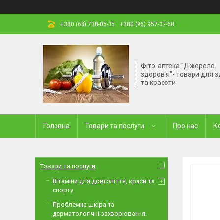
+380 (68) 738-05-05
+380 (96) 957-37-68
Фіто-аптека "Джерело
здоров'я"- товари для з
та красоти
Головна
Товари та послуги
Про нас
К
Товари та послуги
Вітаміни для довголіття, краси та
спорту
Проблемна шкіра та
дерматологічні захворювання.