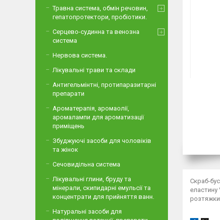
Травна система, обмін речовин,
гепатопротектори, пробіотики.
Серцево-судинна та венозна
система
Нервова система.
Лікувальні трави та склади
Антигельмінтні, протипаразитарні
препарати
Ароматерапія, аромаолії,
аромалампи для ароматизації
приміщень
Збуджуючі засоби для чоловіків
та жінок
Сечовидільна система
Лікувальні глини, бруду та
Скраб-бус
мінерали, скипидарні емульсії та
еластину 
концентрати для прийняття ванн.
розтяжки 
Натуральні засоби для