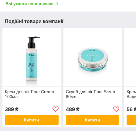
Всі умови повернення
Подібні товари компанії
Крем для ніг Foot Cream
Скраб для ніг Foot Scrub
Кре
100мл
80мл
Вари
389
489
56
₴
₴
Купити
Купити