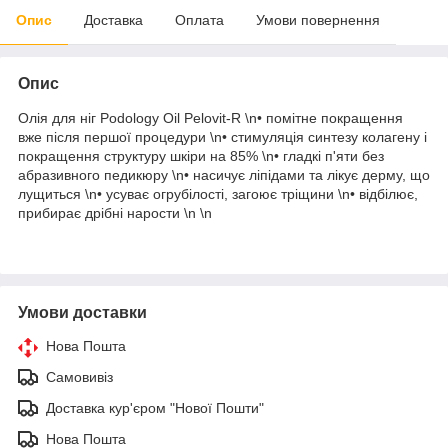
Опис
Доставка
Оплата
Умови повернення
Опис
Олія для ніг Podology Oil Pelovit-R \n• помітне покращення
вже після першої процедури \n• стимуляція синтезу колагену і
покращення структуру шкіри на 85% \n• гладкі п'яти без
абразивного педикюру \n• насичує ліпідами та лікує дерму, що
лущиться \n• усуває огрубілості, загоює тріщини \n• відбілює,
прибирає дрібні нарости \n \n
Умови доставки
Нова Пошта
Самовивіз
Доставка кур'єром "Нової Пошти"
Нова Пошта