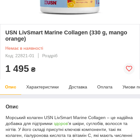
USN LivSmart Marine Collagen (330 g, mango
orange)
Немає в наявності
Код: 22821-01
Роздріб
1 495
₴
Опис
Характеристики
Доставка
Оплата
Умови п
Опис
Морський колаген USN LivSmart Marine Collagen – це надійна
добавка для підтримки
здоров
'я шкіри, суглобів, волосся та
нігтів. У його складі присутні ключові компоненти, такі як
колаген, гіалуронова кислота та вітамін C, які мають численні