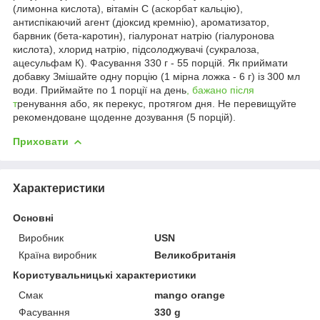
(лимонна кислота), вітамін С (аскорбат кальцію),
антиспікаючий агент (діоксид кремнію), ароматизатор,
барвник (бета-каротин), гіалуронат натрію (гіалуронова
кислота), хлорид натрію, підсолоджувачі (сукралоза,
ацесульфам К). Фасування 330 г - 55 порцій. Як приймати
добавку Змішайте одну порцію (1 мірна ложка - 6 г) із 300 мл
води. Приймайте по 1 порції на день
, бажано після
т
ренування або, як перекус, протягом дня. Не перевищуйте
рекомендоване щоденне дозування (5 порцій).
Приховати
Характеристики
Основні
Виробник
USN
Країна виробник
Великобританія
Користувальницькі характеристики
Смак
mango orange
Фасування
330 g