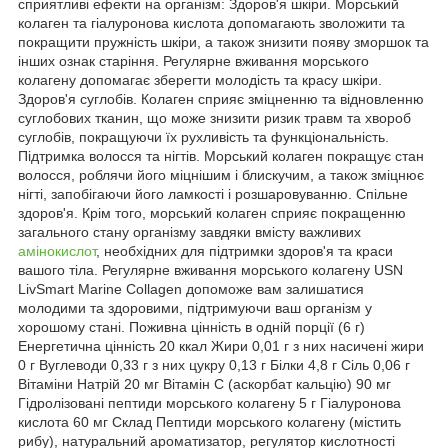
сприятливі ефекти на організм: Здоров'я шкіри. Морський
колаген та гіалуронова кислота допомагають зволожити та
покращити пружність шкіри, а також знизити появу зморшок та
інших ознак старіння. Регулярне вживання морського
колагену допомагає зберегти молодість та красу шкіри.
Здоров'я суглобів. Колаген сприяє зміцненню та відновленню
суглобових тканин, що може знизити ризик травм та хвороб
суглобів, покращуючи їх рухливість та функціональність.
Підтримка волосся та нігтів. Морський колаген покращує стан
волосся, роблячи його міцнішим і блискучим, а також зміцнює
нігті, запобігаючи його ламкості і розшаровуванню. Спільне
здоров'я. Крім того, морський колаген сприяє покращенню
загального стану організму завдяки вмісту важливих
амінокислот
, необхідних для підтримки здоров'я та краси
вашого тіла. Регулярне вживання морського колагену USN
LivSmart Marine Collagen допоможе вам залишатися
молодими та здоровими, підтримуючи ваш організм у
хорошому стані. Поживна цінність в одній порції (6 г)
Енергетична цінність 20 ккал Жири 0,01 г з них насичені жири
0 г Вуглеводи 0,33 г з них цукру 0,13 г Білки 4,8 г Сіль 0,06 г
Вітаміни Натрій 20 мг Вітамін С (аскорбат кальцію) 90 мг
Гідролізовані пептиди морського колагену 5 г Гіалуронова
кислота 60 мг Склад Пептиди морського колагену (містить
рибу), натуральний ароматизатор, регулятор кислотності