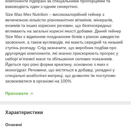
компоненти підібрані за спеціальними пропорціями та
взаємодіють один з одним синергічно.
Size Max Mex Nutrition – висококалорійний гейнер з
величезною кількістю різноманітних вітамінів, мінералів,
ензимів та інших корисних речовин, що безпосередньо
впливають на загальні корисні якості добавки. Даний гейнер
Size Max є відмінним поєднанням білків з різною швидкістю
засвоєння, а також вуглеводів, які мають середній та низький
ступінь розпаду. Слід зазначити, що виробник подбав про
другорядні компоненти, які значно прискорюють прогрес у
наборі м'язової маси та збільшення силових показників.
Йдеться про різні форми креатину, основною з яких є
моногідрат. Речовини, що містяться в добавці, укладені у
спеціальні анаболічні матриці, що дозволяє їм поступово
засвоюватися в організмі на 100%.
Приховати
Характеристики
Основні