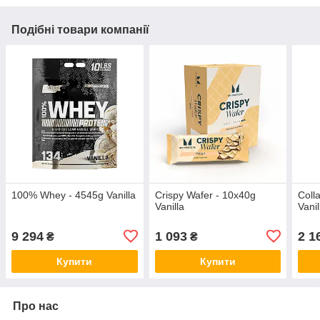
Подібні товари компанії
100% Whey - 4545g Vanilla
Crispy Wafer - 10x40g
Coll
Vanilla
Vani
9 294
1 093
2 1
₴
₴
Купити
Купити
Про нас