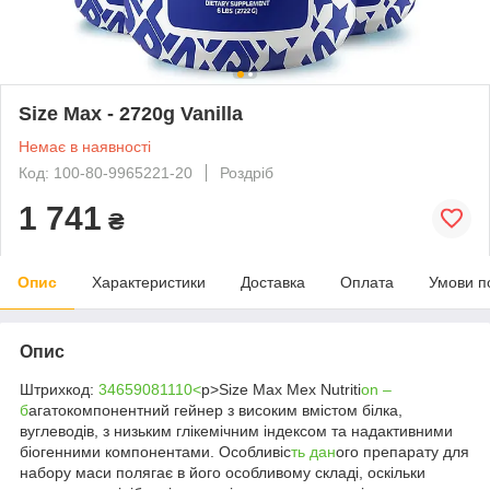
Size Max - 2720g Vanilla
Немає в наявності
Код: 100-80-9965221-20
Роздріб
1 741
₴
Опис
Характеристики
Доставка
Оплата
Умови п
Опис
Штрихкод:
34659081110<
p>Size Max Mex Nutriti
on –
б
агатокомпонентний гейнер з високим вмістом білка,
вуглеводів, з низьким глікемічним індексом та надактивними
біогенними компонентами. Особливіс
ть дан
ого препарату для
набору маси полягає в його особливому складі, оскільки