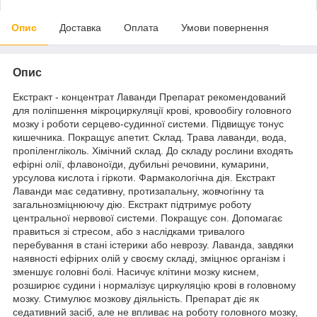
Опис
Доставка
Оплата
Умови повернення
Опис
Екстракт - концентрат Лаванди Препарат рекомендований
для поліпшення мікроциркуляції крові, кровообігу головного
мозку і роботи серцево-судинної системи. Підвищує тонус
кишечника. Покращує апетит. Склад. Трава лаванди, вода,
пропіленгліколь. Хімічний склад. До складу рослини входять
ефірні олії, флавоноїди, дубильні речовини, кумарини,
урсулова кислота і гіркоти. Фармакологічна дія. Екстракт
Лаванди має седативну, протизапальну, жовчогінну та
загальнозміцнюючу дію. Екстракт підтримує роботу
центральної нервової системи. Покращує сон. Допомагає
правиться зі стресом, або з наслідками тривалого
перебування в стані істерики або неврозу. Лаванда, завдяки
наявності ефірних олій у своєму складі, зміцнює організм і
зменшує головні болі. Насичує клітини мозку киснем,
розширює судини і нормалізує циркуляцію крові в головному
мозку. Стимулює мозкову діяльність. Препарат діє як
седативний засіб, але не впливає на роботу головного мозку,