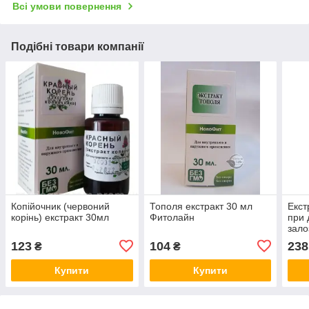
Всі умови повернення
Подібні товари компанії
Копійочник (червоний
Тополя екстракт 30 мл
Екст
корінь) екстракт 30мл
Фитолайн
при 
зало
ауто
123
104
238
₴
₴
Купити
Купити