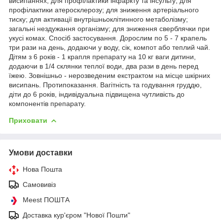
висипаннях; для профілактики інфаркту та інсульту; для
профілактики атеросклерозу; для зниження артеріального
тиску; для активації внутрішньоклітинного метаболізму;
загальні нездужання організму; для зниження сверблячки при
укусі комах. Спосіб застосування. Дорослим по 5 - 7 крапель
три рази на день, додаючи у воду, сік, компот або теплий чай.
Дітям з 6 років - 1 крапля препарату на 10 кг ваги дитини,
додаючи в 1/4 склянки теплої води, два рази в день перед
їжею. Зовнішньо - нерозведеним екстрактом на місце шкірних
висипань. Протипоказання. Вагітність та годування груддю,
діти до 6 років, індивідуальна підвищена чутливість до
компонентів препарату.
Приховати
Умови доставки
Нова Пошта
Самовивіз
Meest ПОШТА
Доставка кур'єром "Нової Пошти"