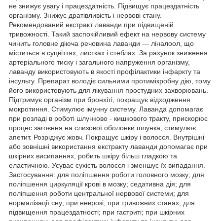
не знижує увагу і працездатність. Підвищує працездатність
організму. Знижує дратівливість і нервові стану.
Рекомендований екстракт лаванди при підвищеній
тривожності. Такий заспокійливий ефект на нервову систему
чинить головне діюча речовина лаванди — ліналоол, що
міститься в суцвіттях, листках і стеблах. За рахунок зниження
артеріального тиску і загального напруження організму,
лаванду використовують в якості профілактики інфаркту та
інсульту. Препарат володіє сильними протимікробну дію, тому
його використовують для лікування простудних захворювань.
Підтримує організм при бронхіті, покращує відходження
мокротиння. Стимулює імунну систему. Лаванда допомагає
при розладі в роботі шлунково - кишкового тракту, прискорює
процес загоєння на слизової оболонки шлунка, стимулює
апетит. Розріджує жовч. Покращує шкіру і волосся. Внутрішні
або зовнішні використання екстракту лаванди допомагає при
шкірних висипаннях, робить шкіру більш гладкою та
еластичною. Усуває сухість волосся і зменшує їх випадання.
Застосування: для поліпшення роботи головного мозку; для
поліпшення циркуляції крові в мозку; седативна дія; для
поліпшення роботи центральної нервової системи; для
нормалізації сну; при неврозі; при тривожних станах; для
підвищення працездатності; при гастриті; при шкірних