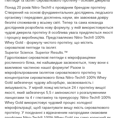
Пептиди та ізолят сироваткового протеїну - основні джерела
Понад 20 років Nitro-Tech® є провідним брендом протеїну.
Створений на основі фундаментальних досліджень людського
організму і передових досягнень науки, він завоював довіру
безлічі споживачів у всьому світі. Тепер та сама команда
дослідників розробила нову формулу, у якій використовуються
чудові джерела протеїну й особлива увага приділяється якості
і процесу виробництва. Представляємо Nitro-Tech® 100%
Whey Gold - формулу чистого протеїну, що містить
сироваткові пептиди та ізолят.
Superior Science. Superior Results.™
Гідролізовані сироваткові пептиди є мікрофракціями
рослинного білка, які найшвидше засвоюються, тому вони є
важливою частиною нашої формули! Разом із
мікрофільтрованим ізолятом сироваткового протеїну та
концентратом сироваткового білка Nitro-Tech® 100% Whey
Gold забезпечує чудову абсорбцію, засвоюваність і
змішуваність. У мірній ложці міститься 24 г протеїну вищої
якості, який забезпечує 5,5 г амінокислот з розгалуженими
ланцюгами та 4 г глютаміну та прекурсору. Nitro-Tech® 100%
Whey Gold використовує чудовий процес холодної
мікрофільтрації, щоб гарантувати вищу якість сироваткового
протеїну. У поєднанні з відзначеним нагородами смаковим
профілем Nitro-Tech® 100% Whey Gold так само корисний як