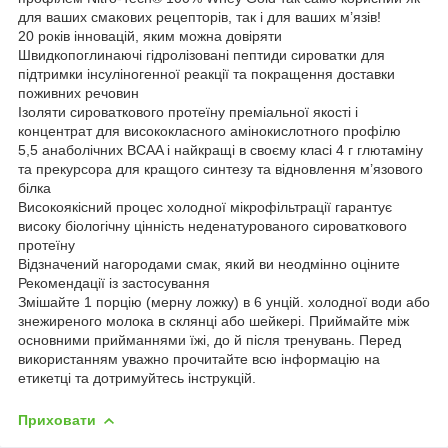
для ваших смакових рецепторів, так і для ваших м’язів!
20 років інновацій, яким можна довіряти
Швидкопоглинаючі гідролізовані пептиди сироватки для
підтримки інсуліногенної реакції та покращення доставки
поживних речовин
Ізоляти сироваткового протеїну преміальної якості і
концентрат для висококласного амінокислотного профілю
5,5 анаболічних BCAA і найкращі в своєму класі 4 г глютаміну
та прекурсора для кращого синтезу та відновлення м’язового
білка
Високоякісний процес холодної мікрофільтрації гарантує
високу біологічну цінність неденатурованого сироваткового
протеїну
Відзначений нагородами смак, який ви неодмінно оціните
Рекомендації із застосування
Змішайте 1 порцію (мерну ложку) в 6 унцій. холодної води або
знежиреного молока в склянці або шейкері. Приймайте між
основними прийманнями їжі, до й після тренувань. Перед
використанням уважно прочитайте всю інформацію на
етикетці та дотримуйтесь інструкцій.
Приховати