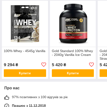
100% Whey - 4545g Vanilla
Gold Standard 100% Whey
Gold
- 2040g Vanilla Ice Cream
- 20
Stra
9 294
5 420
5 4
₴
₴
Купити
Купити
Про нас
97% позитивних з 100 відгуків за рік
Працює з 11.12.2018