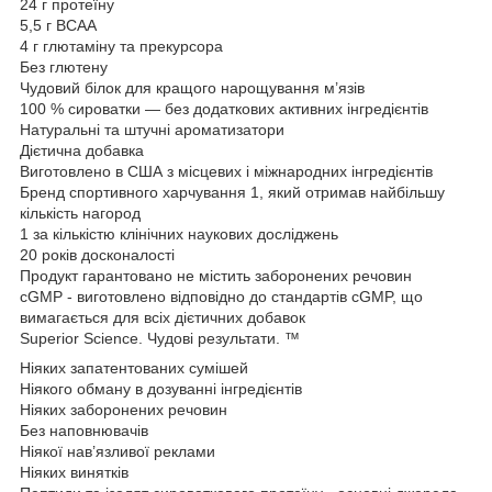
24 г протеїну
5,5 г BCAA
4 г глютаміну та прекурсора
Без глютену
Чудовий білок для кращого нарощування м’язів
100 % сироватки — без додаткових активних інгредієнтів
Натуральні та штучні ароматизатори
Дієтична добавка
Виготовлено в США з місцевих і міжнародних інгредієнтів
Бренд спортивного харчування 1, який отримав найбільшу
кількість нагород
1 за кількістю клінічних наукових досліджень
20 років досконалості
Продукт гарантовано не містить заборонених речовин
cGMP - виготовлено відповідно до стандартів cGMP, що
вимагається для всіх дієтичних добавок
Superior Science. Чудові результати. ™
Ніяких запатентованих сумішей
Ніякого обману в дозуванні інгредієнтів
Ніяких заборонених речовин
Без наповнювачів
Ніякої нав’язливої реклами
Ніяких винятків