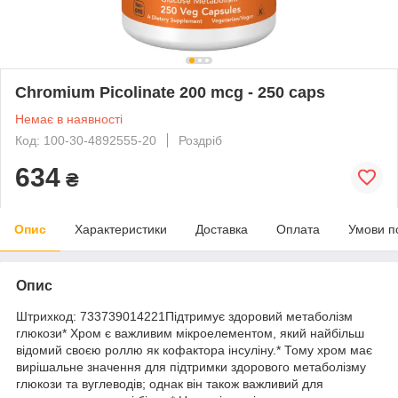
Chromium Picolinate 200 mcg - 250 caps
Немає в наявності
Код: 100-30-4892555-20
Роздріб
634
₴
Опис
Характеристики
Доставка
Оплата
Умови п
Опис
Штрихкод: 733739014221Підтримує здоровий метаболізм
глюкози* Хром є важливим мікроелементом, який найбільш
відомий своєю роллю як кофактора інсуліну.* Тому хром має
вирішальне значення для підтримки здорового метаболізму
глюкози та вуглеводів; однак він також важливий для