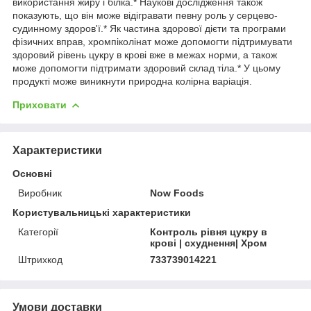
використання жиру і білка.* Наукові дослідження також
показують, що він може відігравати певну роль у серцево-
судинному здоров'ї.* Як частина здорової дієти та програми
фізичних вправ, хромпіколінат може допомогти підтримувати
здоровий рівень цукру в крові вже в межах норми, а також
може допомогти підтримати здоровий склад тіла.* У цьому
продукті може виникнути природна колірна варіація.
Приховати
Характеристики
Основні
Виробник
Now Foods
Користувальницькі характеристики
Категорії
Контроль рівня цукру в
крові | схуднення| Хром
Штрихкод
733739014221
Умови доставки