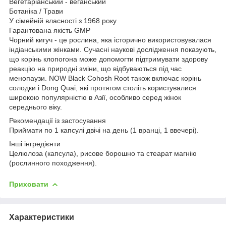
Вегетаріанський - веганський
Ботаніка / Трави
У сімейній власності з 1968 року
Гарантована якість GMP
Чорний кигуч - це рослина, яка історично використовувалася
індіанськими жінками. Сучасні наукові дослідження показують,
що корінь клопогона може допомогти підтримувати здорову
реакцію на природні зміни, що відбуваються під час
менопаузи. NOW Black Cohosh Root також включає корінь
солодки і Dong Quai, які протягом століть користувалися
широкою популярністю в Азії, особливо серед жінок
середнього віку.
Рекомендації із застосування
Приймати по 1 капсулі двічі на день (1 вранці, 1 ввечері).
Інші інгредієнти
Целюлоза (капсула), рисове борошно та стеарат магнію
(рослинного походження).
Приховати
Характеристики