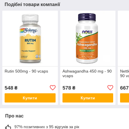
Подібні товари компанії
Rutin 500mg - 90 vcaps
Ashwagandha 450 mg - 90
Nett
vcaps
90 v
548
578
667
₴
₴
Купити
Купити
Про нас
97% позитивних з 95 відгуків за рік