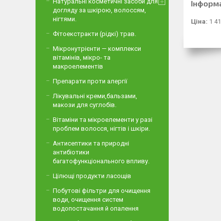
Натуральні косметичні засоби для
Інформ
догляду за шкірою, волоссям,
нігтями.
Ціна:
1 41
Фітоекстракти (рідкі) трав.
Мікронутрієнти — комплекси
вітамінів, мікро- та
макроелементів
Препарати проти алергії
Лікувальні креми,бальзами,
макози для суглобів.
Вітаміни та мікроелементи у разі
проблем волосся, нігтів і шкіри.
Антисептики та природні
антибіотики
багатофункціонального впливу.
Цілющі продукти ласощів
Побутові фільтри для очищення
води, очищення систем
водопостачання й опалення