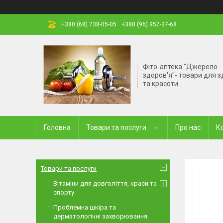
+380 (68) 738-05-05
+380 (96) 957-37-68
Фіто-аптека "Джерело
здоров'я"- товари для з
та красоти
Головна
Товари та послуги
Про нас
К
Товари та послуги
Вітаміни для довголіття, краси та
спорту
Проблемна шкіра та
дерматологічні захворювання.