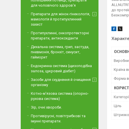
поліпшення потенції, препарати
ALLNUTRIT
для чоловічого здоров'я
до протеї
Препарати для жінок-гінекологія,
Безкомпро
мамологія й протипухлинний
захист
Протипухлинні, онкопротекторні
Характ
препарати, антиоксиданти
Дихальна система, грип, застуда,
ОСНОВН
пневмонія, бронхіт, синусит,
гайморит
Виробни
Ендокринна система (щизоподібна
Країна 
залоза, цукровий діабет)
Форма в
Засоби для схуднення й очищення
організму
КОРИСТ
Котно-м'язова система (опорно-
Категорі
рухова система)
Ціль
Зір, очні хвороби.
Штрихк
Противірусні, повітгрибкові та
імунні препарати.