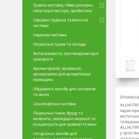
Травна система, обмін речовин,
гепатопротектори, пробіотики.
Серцево-судинна та венозна
система
Нервова система.
Лікувальні трави та склади
Антигельмінтні, протипаразитарні
препарати
Ароматерапія, аромаолії,
аромалампи для ароматизації
приміщень
Збуджуючі засоби для чоловіків
та жінок
Штрихкод
Сечовидільна система
ALLNUTRIT
характери
Лікувальні глини, бруду та
міститься
мінерали, скипидарні емульсії та
тренуванн
концентрати для прийняття ванн.
ALLNUTRIT
у зростан
Натуральні засоби для
змагальни