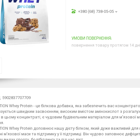
+380 (68) 738-05-05
повернення товару протягом 14 дн
: 5902837707709
ION Whey Protein - це білкова добавка, яка забезпечить вас концентрат
зується швидким засвоєнням, високим вмістом амінокислот з розгалуж
 в цьому концентраті, є чудовим будівельним матеріалом для м'язової 
я.
ION Whey Protein доповнює нашу дієту білком, який дуже важливий для 
ні м'язової маси та підтримку у її підтримці. Він чудово заповнює дефіц
х видах спорту, бодібілдингу та під час дієт.