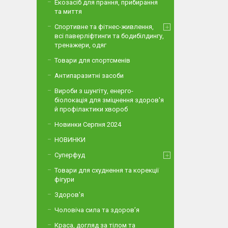
Екозасіб для прання, прибирання
та миття
Спортивне та фітнес-живлення,
всі паверліфтинги та бодибілдингу,
тренажери, одяг
Товари для спортсменів
Антипаразитні засоби
Вироби з шунгіту, енерго-
біолокація для зміцнення здоров'я
й профілактики хвороб
Новинки Серпня 2024
НОВИНКИ
Суперфуд
Товари для схуднення та корекції
фігури
Здоров'я
Чоловіча сила та здоров’я
Краса, догляд за тілом та