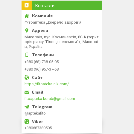
Контакти
Фітоаптека Джерело здоров'я
Миколаїв, вул. Космонавтів, 80-А (терит
орія ринку "Площа перемоги"),, Миколаї
в, Україна
+380 (68) 738-05-05
+380 (96) 957-37-68
https://fitoateka-nik.com/
fitoapteka.korab@gmail.com
@aptekafito
+380687380505