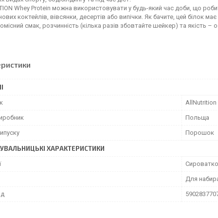
ION Whey Protein можна використовувати у будь-який час доби, що робит
нових коктейлів, вівсянки, десертів або випічки. Як бачите, цей білок ма
місний смак, розчинність (кілька разів збовтайте шейкер) та якість – о
еристики
І
к
AllNutrition
виробник
Польща
ипуску
Порошок
УВАЛЬНИЦЬКІ ХАРАКТЕРИСТИКИ
ї
Сироватко
Для набир
од
590283770