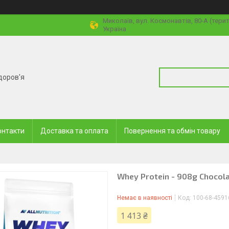
Миколаїв, вул. Космонавтів, 80-А (тери
Україна
доров'я
онтакти
Доставка та оплата
Повернення та обмін товару
Whey Protein - 908g Chocol
Немає в наявності
Код:
100-68-4591
1 413 ₴