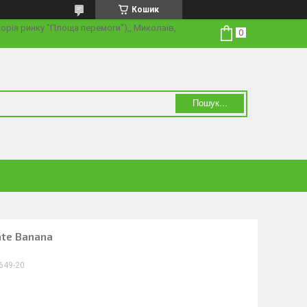
Кошик
торія ринку "Площа перемоги"),, Миколаїв,
Пошук...
ate Banana
649-20