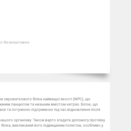
ів
безкоштовно
ом сироваткового білка найвищої якості (WPC), що
еним ланцюгом та низьким вмістом натрію. Білок, що
маси та потужною підтримкою під час відновлення після
нашого організму. Також варто згадати допомогу протеїну
ит білка, викликаний його підвищеним попитом, особливо у