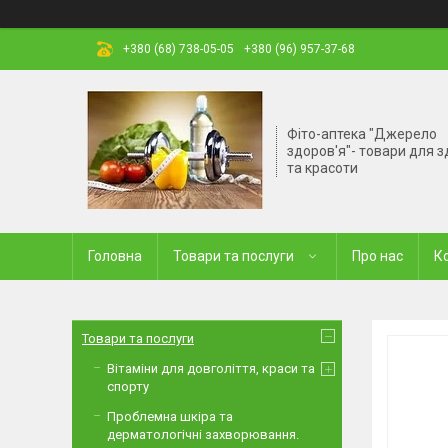
+380 (68) 738-05-05
+380 (96) 957-37-68
Фіто-аптека "Джерело
здоров'я"- товари для з
та красоти
Головна
Товари та послуги
Про нас
К
Товари та послуги
Вітаміни для довголіття, краси та
спорту
Проблемна шкіра та
дерматологічні захворювання.