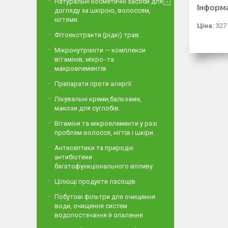
Натуральні косметичні засоби для
Інформ
догляду за шкірою, волоссям,
нігтями.
Ціна:
327
Фітоекстракти (рідкі) трав.
Мікронутрієнти — комплекси
вітамінів, мікро- та
макроелементів
Препарати проти алергії
Лікувальні креми,бальзами,
макози для суглобів.
Вітаміни та мікроелементи у разі
проблем волосся, нігтів і шкіри.
Антисептики та природні
антибіотики
багатофункціонального впливу.
Цілющі продукти ласощів
Побутові фільтри для очищення
води, очищення систем
водопостачання й опалення