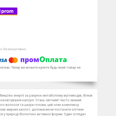
ів
безкоштовно
латежі. Тепер ви можете купити будь-який товар не
ництво енергії за рахунок метаболізму вуглеводів, білків
роковтування капсулі. Стань світним! Часто званий
го волосся та шкіри голови, цей член комплексу
ізмі жирних кислот, допомагаючи постачати клітини
ься у природі біологічно активної форми. Один оглядач