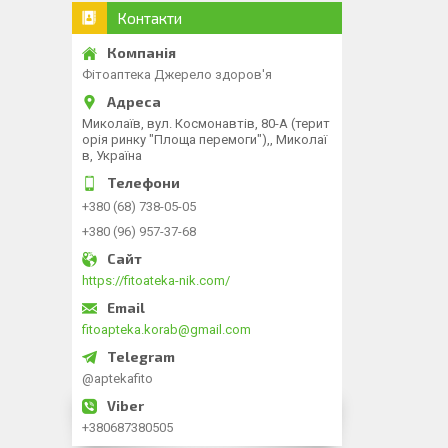
Контакти
Фітоаптека Джерело здоров'я
Миколаїв, вул. Космонавтів, 80-А (терит
орія ринку "Площа перемоги"),, Миколаї
в, Україна
+380 (68) 738-05-05
+380 (96) 957-37-68
https://fitoateka-nik.com/
fitoapteka.korab@gmail.com
@aptekafito
+380687380505