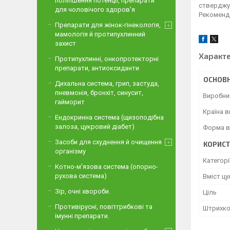
поліпшення потенції, препарати
стверджує
для чоловічого здоров'я
Рекоменда
Препарати для жінок-гінекологія,
мамологія й протипухлинний
захист
Характ
Протипухлинні, онкопротекторні
препарати, антиоксиданти
ОСНОВН
Дихальна система, грип, застуда,
пневмонія, бронхіт, синусит,
Виробни
гайморит
Країна 
Ендокринна система (щизоподібна
залоза, цукровий діабет)
Форма в
Засоби для схуднення й очищення
КОРИСТ
організму
Категорі
Котно-м'язова система (опорно-
рухова система)
Вміст цу
Зір, очні хвороби.
Ціль
Противірусні, повітгрибкові та
Штрихк
імунні препарати.