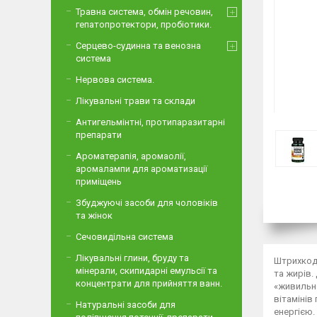
Травна система, обмін речовин,
гепатопротектори, пробіотики.
Серцево-судинна та венозна
система
Нервова система.
Лікувальні трави та склади
Антигельмінтні, протипаразитарні
препарати
Ароматерапія, аромаолії,
аромалампи для ароматизації
приміщень
Збуджуючі засоби для чоловіків
та жінок
Сечовидільна система
Лікувальні глини, бруду та
Штрихкод:
мінерали, скипидарні емульсії та
та жирів.
концентрати для прийняття ванн.
«живильно
вітамінів
Натуральні засоби для
енергією.