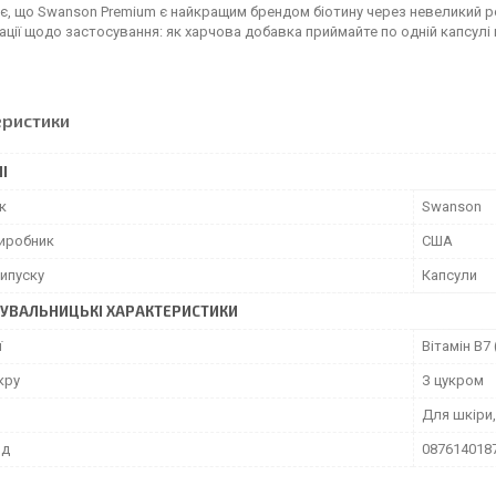
, що Swanson Premium є найкращим брендом біотину через невеликий р
ції щодо застосування: як харчова добавка приймайте по одній капсулі
еристики
І
к
Swanson
виробник
США
ипуску
Капсули
УВАЛЬНИЦЬКІ ХАРАКТЕРИСТИКИ
ї
Вітамін B7 
кру
З цукром
Для шкіри,
од
087614018