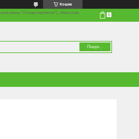
Кошик
торія ринку "Площа перемоги"),, Миколаїв,
Пошук...