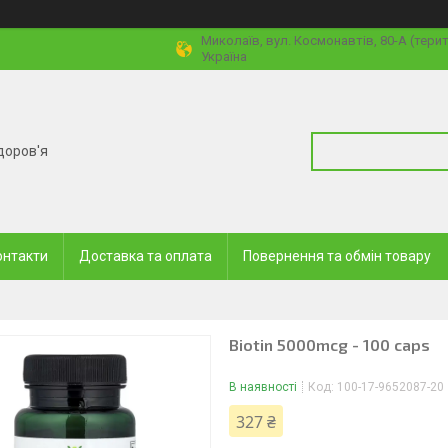
Миколаїв, вул. Космонавтів, 80-А (тери
Україна
доров'я
онтакти
Доставка та оплата
Повернення та обмін товару
Biotin 5000mcg - 100 caps
В наявності
Код:
100-17-9652087-20
327 ₴