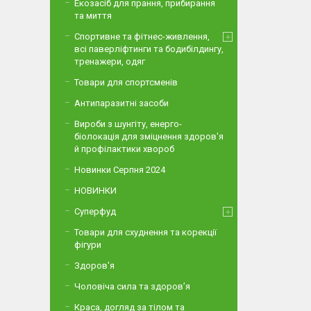
Екозасіб для прання, прибирання
та миття
Спортивне та фітнес-живлення,
всі паверліфтинги та бодибілдингу,
тренажери, одяг
Товари для спортсменів
Антипаразитні засоби
Вироби з шунгіту, енерго-
біолокація для зміцнення здоров'я
й профілактики хвороб
Новинки Серпня 2024
НОВИНКИ
Суперфуд
Товари для схуднення та корекції
фігури
Здоров'я
Чоловіча сила та здоров’я
Краса, догляд за тілом та