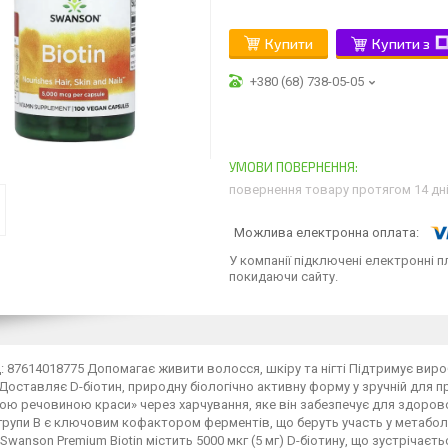
Купити
Купити з
+380 (68) 738-05-05
повернення товару протягом 14 дн
У компанії підключені електронні п
покидаючи сайту.
 87614018775 Допомагає живити волосся, шкіру та нігті Підтримує вироб
 Доставляє D-біотин, природну біологічно активну форму у зручній для п
ю речовиною краси» через харчування, яке він забезпечує для здорово
 групи В є ключовим кофактором ферментів, що беруть участь у метабол
 Swanson Premium Biotin містить 5000 мкг (5 мг) D-біотину, що зустрічаєт