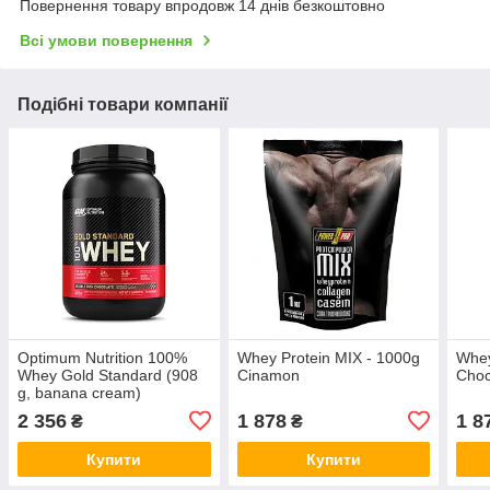
Повернення товару впродовж 14 днів безкоштовно
Всі умови повернення
Подібні товари компанії
Optimum Nutrition 100%
Whey Protein MIX - 1000g
Whey
Whey Gold Standard (908
Cinamon
Choc
g, banana cream)
2 356
1 878
1 8
₴
₴
Купити
Купити