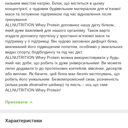
низьким вмістом натрію. Білок, що міститься в цьому
концентраті, є чудовим будівельним матеріалом для м'язової
маси та потужною підтримкою під час відновлення після
тренування.
ALLNUTRITION Whey Protein доповнює нашу дієту білком,
який дуже важливий для нашого організму. Також варто
згадати допомогу протеїну у зростанні м'язової маси та
підтримку у її підтримці. Він чудово заповнює дефіцит білка,
викликаний його підвищеним попитом, особливо у змагальних
видах спорту, бодібілдингу та під час дієт.
ALLNUTRITION Whey Protein можна використовувати у будь-
який час доби, що робить їх дуже універсальними. Ви можете
легко додавати їх до протеїнових коктейлів, вівсянки, десертів
або випічки. Як бачите, цей білок має безліч застосувань, що
робить його унікальним. Безкомпромісний смак, розчинність
(кілька разів збовтайте шейкер) та якість – ось що таке
ALLNUTRITION Whey Protein!
Приховати
Характеристики