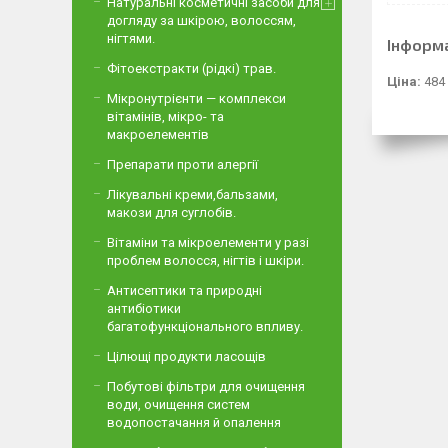
Натуральні косметичні засоби для
догляду за шкірою, волоссям,
нігтями.
Інформ
Фітоекстракти (рідкі) трав.
Ціна:
484
Мікронутрієнти — комплекси
вітамінів, мікро- та
макроелементів
Препарати проти алергії
Лікувальні креми,бальзами,
макози для суглобів.
Вітаміни та мікроелементи у разі
проблем волосся, нігтів і шкіри.
Антисептики та природні
антибіотики
багатофункціонального впливу.
Цілющі продукти ласощів
Побутові фільтри для очищення
води, очищення систем
водопостачання й опалення