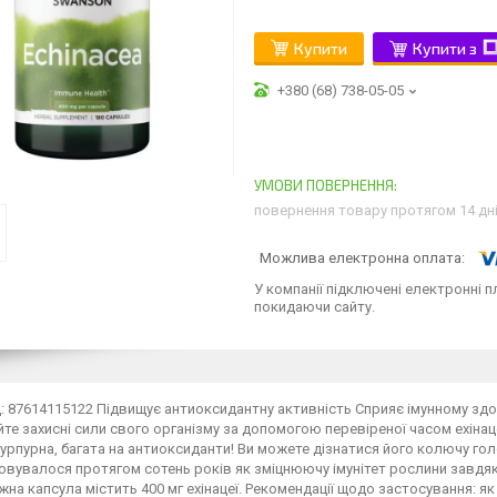
Купити
Купити з
+380 (68) 738-05-05
повернення товару протягом 14 дн
У компанії підключені електронні п
покидаючи сайту.
 87614115122 Підвищує антиоксидантну активність Сприяє імунному зд
те захисні сили свого організму за допомогою перевіреної часом ехінац
пурпурна, багата на антиоксиданти! Ви можете дізнатися його колючу гол
вувалося протягом сотень років як зміцнюючу імунітет рослини завдяки
жна капсула містить 400 мг ехінацеї. Рекомендації щодо застосування: як