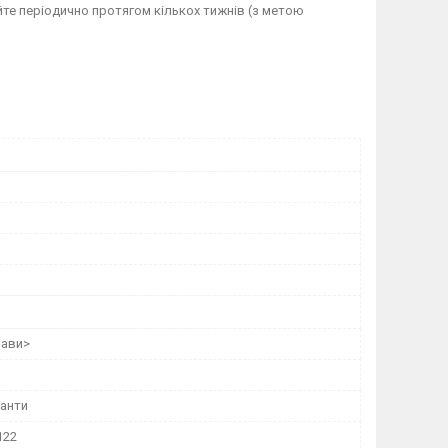
те періодично протягом кількох тижнів (з метою
рави>
анти
122