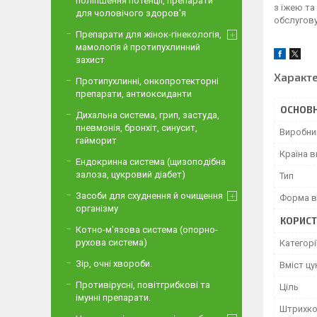
поліпшення потенції, препарати
з їжею та
для чоловічого здоров'я
обслугову
Препарати для жінок-гінекологія,
мамологія й протипухлинний
захист
Характ
Протипухлинні, онкопротекторні
препарати, антиоксиданти
ОСНОВН
Дихальна система, грип, застуда,
пневмонія, бронхіт, синусит,
Виробни
гайморит
Країна 
Ендокринна система (щизоподібна
залоза, цукровий діабет)
Тип
Засоби для схуднення й очищення
Форма в
організму
КОРИСТ
Котно-м'язова система (опорно-
рухова система)
Категорі
Зір, очні хвороби.
Вміст цу
Противірусні, повітгрибкові та
Ціль
імунні препарати.
Штрихк