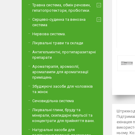
Травна система, обмін речовин,
гепатопротектори, пробіотики.
Серцево-судинна та венозна
система
Нервова система.
Лікувальні трави та склади
Антигельмінтні, протипаразитарні
препарати
Ароматерапія, аромаолії,
аромалампи для ароматизації
приміщень
Збуджуючі засоби для чоловіків
та жінок
Сечовидільна система
Лікувальні глини, бруду та
Штрихкод:
мінерали, скипидарні емульсії та
Підтримай
концентрати для прийняття ванн.
ехінацея 
використо
Натуральні засоби для
ньому. Ко