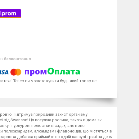
ів
безкоштовно
латежі. Тепер ви можете купити будь-який товар не
оров'ю Підтримує природний захист організму
еї від Swanson! Ця потужна рослина, також відома як
овку і пурпурові пелюстки в садах, але воно
 полісахаридам, алкамідам і флавоноїдів, що містяться в
 харчова добавка приймайте по одній капсулі тричі на день