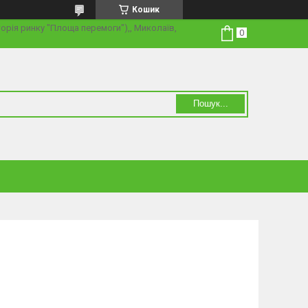
Кошик
торія ринку "Площа перемоги"),, Миколаїв,
Пошук...