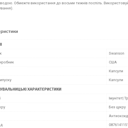
 водою. Обмежте використання до восьми тижнів поспіль. Використовуй
вання).
еристики
І
к
Swanson
виробник
США
Капсули
ипуску
Капсули
УВАЛЬНИЦЬКІ ХАРАКТЕРИСТИКИ
ї
Імунітет| Т
кру
Без цукру
Антиоксид
од
087614115