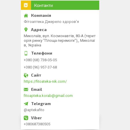
Контакти
Фітоаптека Джерело здоров'я
Миколаїв, вул. Космонавтів, 80-А (терит
орія ринку "Площа перемоги"),, Миколаї
в, Україна
+380 (68) 738-05-05
+380 (96) 957-37-68
https://fitoateka-nik.com/
fitoapteka.korab@gmail.com
@aptekafito
+380687380505