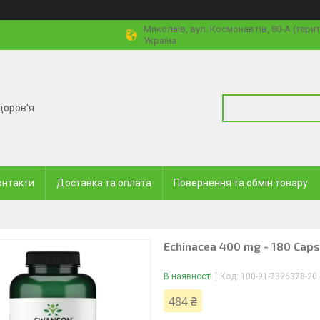
Миколаїв, вул. Космонавтів, 80-А (тери
Україна
доров'я
онтакти
Доставка та оплата
Повернення та обмін товару
Echinacea 400 mg - 180 Caps
В наявності
Код:
100-91-7326378-20
484 ₴