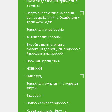
Екозасіб для прання, прибирання
та миття
Спортивне та фітнес-живлення,
всі паверліфтинги та бодибілдингу,
тренажери, одяг
Товари для спортсменів
Антипаразитні засоби
Вироби з шунгіту, енерго-
біолокація для зміцнення здоров'я
й профілактики хвороб
Новинки Серпня 2024
НОВИНКИ
Суперфуд
Товари для схуднення та корекції
фігури
Здоров'я
Чоловіча сила та здоров’я
Краса, догляд за тілом та