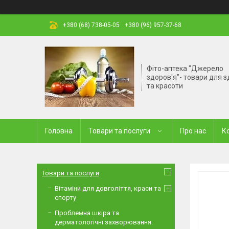
+380 (68) 738-05-05
+380 (96) 957-37-68
Фіто-аптека "Джерело
здоров'я"- товари для з
та красоти
Головна
Товари та послуги
Про нас
К
Товари та послуги
Вітаміни для довголіття, краси та
спорту
Проблемна шкіра та
дерматологічні захворювання.