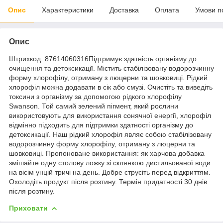
Опис
Характеристики
Доставка
Оплата
Умови п
Опис
Штрихкод: 87614060316Підтримує здатність організму до
очищення та детоксикації. Містить стабілізовану водорозчинну
форму хлорофілу, отриману з люцерни та шовковиці. Рідкий
хлорофіл можна додавати в сік або смузі. Очистіть та виведіть
токсини з організму за допомогою рідкого хлорофілу
Swanson. Той самий зелений пігмент, який рослини
використовують для використання сонячної енергії, хлорофіл
відмінно підходить для підтримки здатності організму до
детоксикації. Наш рідкий хлорофіл являє собою стабілізовану
водорозчинну форму хлорофілу, отриману з люцерни та
шовковиці. Пропоноване використання: як харчова добавка
змішайте одну столову ложку зі склянкою дистильованої води
на вісім унцій тричі на день. Добре струсіть перед відкриттям.
Охолодіть продукт після розтину. Термін придатності 30 днів
після розтину.
Приховати