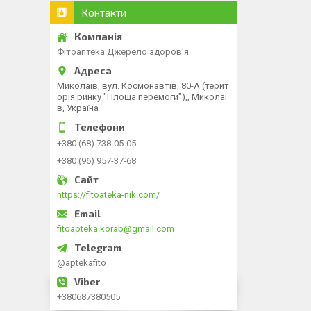
Контакти
Фітоаптека Джерело здоров'я
Миколаїв, вул. Космонавтів, 80-А (терит
орія ринку "Площа перемоги"),, Миколаї
в, Україна
+380 (68) 738-05-05
+380 (96) 957-37-68
https://fitoateka-nik.com/
fitoapteka.korab@gmail.com
@aptekafito
+380687380505