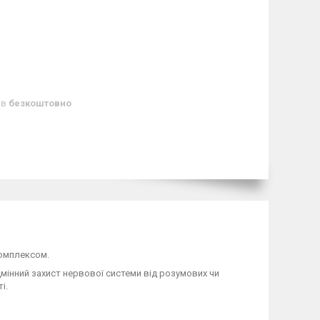
ів
безкоштовно
комплексом.
дмінний захист нервової системи від розумових чи
і.