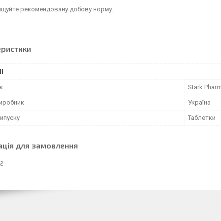
ищуйте рекомендовану добову норму.
еристики
І
к
Stark Phar
виробник
Україна
ипуску
Таблетки
ація для замовлення
 ₴