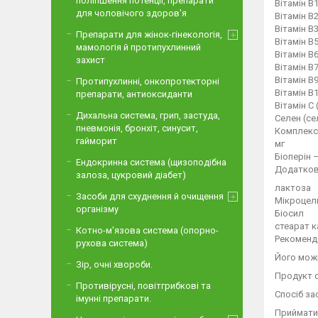
поліпшення потенції, препарати
Вітамін В1
для чоловічого здоров'я
Вітамін В
Вітамін В3
Препарати для жінок-гінекологія,
Вітамін В
мамологія й протипухлинний
Вітамін В
захист
Вітамін В7
Вітамін В
Протипухлинні, онкопротекторні
Вітамін B
препарати, антиоксиданти
Вітамін С
Дихальна система, грип, застуда,
Селен (се
пневмонія, бронхіт, синусит,
Комплекс 
гайморит
мг
Біоперін –
Ендокринна система (щизоподібна
Додаткові
залоза, цукровий діабет)
лактоза
Засоби для схуднення й очищення
Мікроце
організму
Біосил
стеарат 
Котно-м'язова система (опорно-
Рекоменда
рухова система)
Його можн
Зір, очні хвороби.
Продукт с
Противірусні, повітгрибкові та
Спосіб за
імунні препарати.
Приймати 