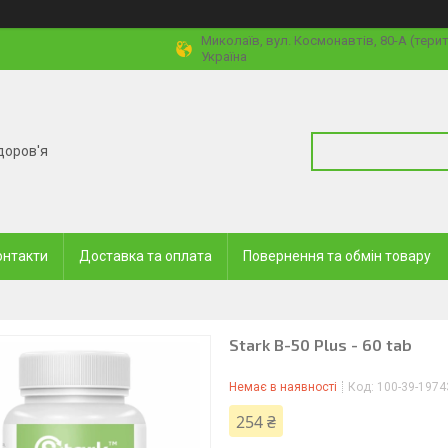
Миколаїв, вул. Космонавтів, 80-А (тери
Україна
доров'я
онтакти
Доставка та оплата
Повернення та обмін товару
Stark B-50 Plus - 60 tab
Немає в наявності
Код:
100-39-1974
254 ₴