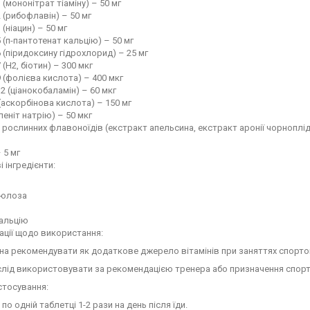
 (мононітрат тіаміну) – 50 мг
2 (рибофлавін) – 50 мг
 (ніацин) – 50 мг
5 (п-пантотенат кальцію) – 50 мг
6 (піридоксину гідрохлорид) – 25 мг
 (Н2, біотин) – 300 мкг
9 (фолієва кислота) – 400 мкг
12 (ціанокобаламін) – 60 мкг
 (аскорбінова кислота) – 150 мг
леніт натрію) – 50 мкг
рослинних флавоноїдів (екстракт апельсина, екстракт аронії чорноплід
 5 мг
 інгредієнти:
люлоза
кальцію
ції щодо використання:
а рекомендувати як додаткове джерело вітамінів при заняттях спортом 
лід використовувати за рекомендацією тренера або призначення спорт
стосування:
по одній таблетці 1-2 рази на день після їди.