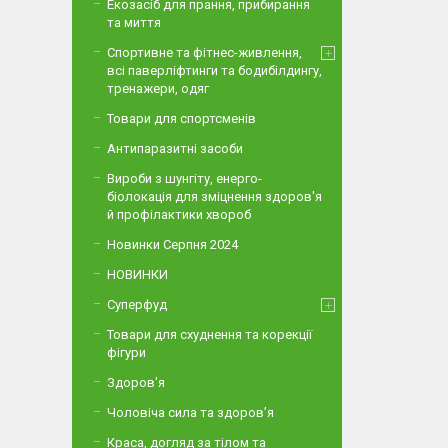
Екозасіб для прання, прибирання
та миття
Спортивне та фітнес-живлення,
всі паверліфтинги та бодибілдингу,
тренажери, одяг
Товари для спортсменів
Антипаразитні засоби
Вироби з шунгіту, енерго-
біолокація для зміцнення здоров'я
й профілактики хвороб
Новинки Серпня 2024
НОВИНКИ
Суперфуд
Товари для схуднення та корекції
фігури
Здоров'я
Чоловіча сила та здоров’я
Краса, догляд за тілом та