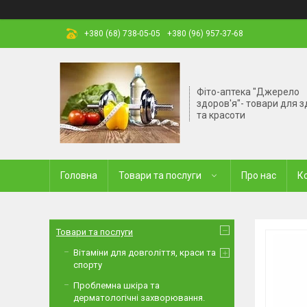
+380 (68) 738-05-05
+380 (96) 957-37-68
Фіто-аптека "Джерело
здоров'я"- товари для з
та красоти
Головна
Товари та послуги
Про нас
К
Товари та послуги
Вітаміни для довголіття, краси та
спорту
Проблемна шкіра та
дерматологічні захворювання.