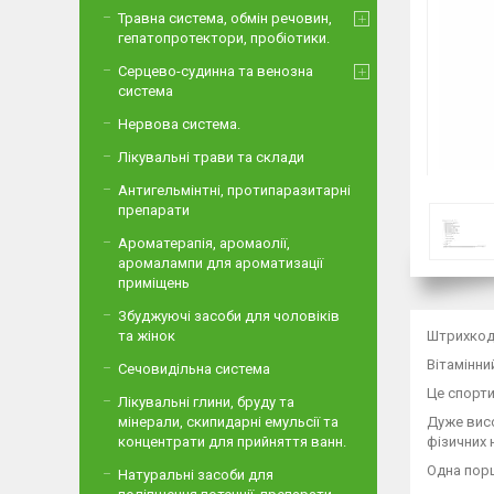
Травна система, обмін речовин,
гепатопротектори, пробіотики.
Серцево-судинна та венозна
система
Нервова система.
Лікувальні трави та склади
Антигельмінтні, протипаразитарні
препарати
Ароматерапія, аромаолії,
аромалампи для ароматизації
приміщень
Збуджуючі засоби для чоловіків
та жінок
Штрихкод
Вітамінни
Сечовидільна система
Це спорт
Лікувальні глини, бруду та
мінерали, скипидарні емульсії та
Дуже висо
концентрати для прийняття ванн.
фізичних 
Одна порц
Натуральні засоби для