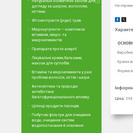
Натуральні косметичні засоби для
Не перев
догляду за шкірою, волоссям,
нігтями.
Фітоекстракти (рідкі) трав.
Характ
Мікронутрієнти — комплекси
вітамінів, мікро- та
макроелементів
ОСНОВН
Препарати проти алергії
Виробни
Лікувальні креми,бальзами,
Країна 
макози для суглобів.
Форма в
Вітаміни та мікроелементи у разі
проблем волосся, нігтів і шкіри.
Антисептики та природні
Інформ
антибіотики
багатофункціонального впливу.
Ціна:
254
Цілющі продукти ласощів
Побутові фільтри для очищення
води, очищення систем
водопостачання й опалення