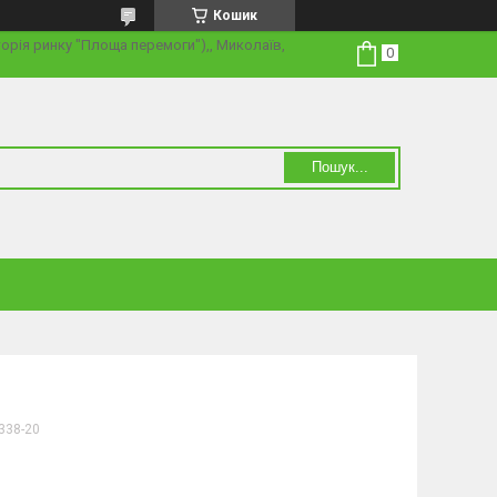
Кошик
торія ринку "Площа перемоги"),, Миколаїв,
Пошук...
338-20