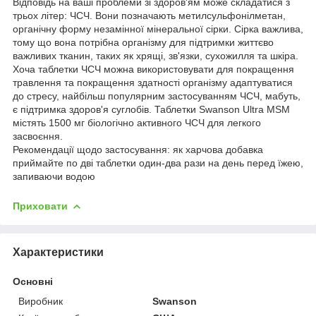
Відповідь на ваші проблеми зі здоров'ям може складатися з
трьох літер: ЧСЧ. Вони позначають метилсульфонілметан,
органічну форму незамінної мінеральної сірки. Сірка важлива,
тому що вона потрібна організму для підтримки життєво
важливих тканин, таких як хрящі, зв'язки, сухожилля та шкіра.
Хоча таблетки ЧСЧ можна використовувати для покращення
травлення та покращення здатності організму адаптуватися
до стресу, найбільш популярним застосуванням ЧСЧ, мабуть,
є підтримка здоров'я суглобів. Таблетки Swanson Ultra MSM
містять 1500 мг біологічно активного ЧСЧ для легкого
засвоєння.
Рекомендації щодо застосування: як харчова добавка
приймайте по дві таблетки один-два рази на день перед їжею,
запиваючи водою
Приховати
Характеристики
Основні
Виробник
Swanson