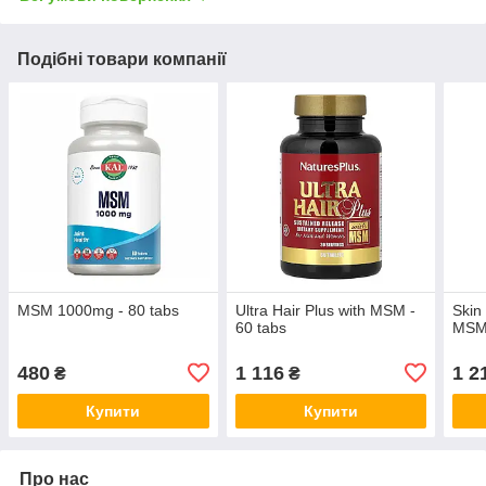
Подібні товари компанії
MSM 1000mg - 80 tabs
Ultra Hair Plus with MSM -
Skin
60 tabs
MSM 
480
1 116
1 2
₴
₴
Купити
Купити
Про нас