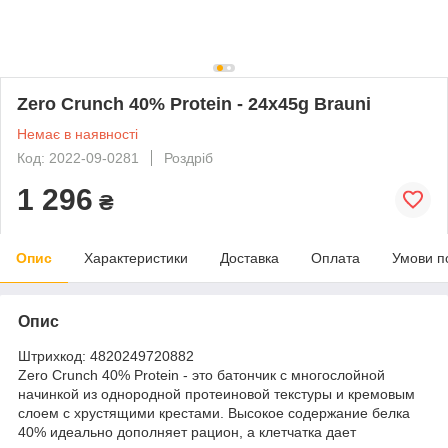
Zero Crunch 40% Protein - 24x45g Brauni
Немає в наявності
Код: 2022-09-0281
Роздріб
1 296
₴
Опис
Характеристики
Доставка
Оплата
Умови п
Опис
Штрихкод: 4820249720882
Zero Crunch 40% Protein - это батончик с многослойной
начинкой из однородной протеиновой текстуры и кремовым
слоем с хрустящими крестами. Высокое содержание белка
40% идеально дополняет рацион, а клетчатка дает