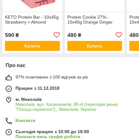
KETO Protein Bar - 10x45g
Protein Cookie 27% -
Prot
Strawberry + Almond
10x40g Orange Ginger
10x4
590
480
480
₴
₴
Купити
Купити
Про нас
97% позитивних з 100 відгуків за рік
Працює з 11.12.2018
м. Миколаїв
Миколаїв, вул. Космонавтів, 80-А (територія ринку
"Площа перемоги"),, Миколаїв, Україна
Контакти
Сьогодні працює з 10:00 до 18:00
Показати весь графік роботи